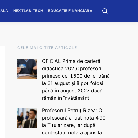
OALĂ
NEXTLAB.TECH
EDUCAȚIE FINANCIARĂ
CELE MAI CITITE ARTICOLE
OFICIAL Prima de carieră
didactică 2026: profesorii
primesc cei 1.500 de lei până
la 31 august și îi pot folosi
până în august 2027 dacă
rămân în învățământ
Profesorul Petruț Rizea: O
profesoară a luat nota 4.90
la Titularizare, iar după
contestații nota a ajuns la