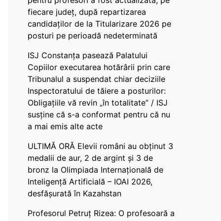
pentru profesori a fost actualizată, pe
fiecare județ, după repartizarea
candidaților de la Titularizare 2026 pe
posturi pe perioadă nedeterminată
ISJ Constanța pasează Palatului
Copiilor executarea hotărârii prin care
Tribunalul a suspendat chiar deciziile
Inspectoratului de tăiere a posturilor:
Obligațiile vă revin „în totalitate” / ISJ
susține că s-a conformat pentru că nu
a mai emis alte acte
ULTIMĂ ORĂ Elevii români au obținut 3
medalii de aur, 2 de argint și 3 de
bronz la Olimpiada Internațională de
Inteligență Artificială – IOAI 2026,
desfășurată în Kazahstan
Profesorul Petruț Rizea: O profesoară a