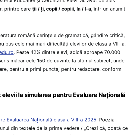
sterul Educației și Cercetării. Elevii au avut de ales
r, printre care
ții / ți, copii / copiii
,
la / l-a
, într-un anumit
teratura română cerințele de gramatică, gândire critică,
u pus cele mai mari dificultăți elevilor de clasa a VIII-a,
edu.ro
. Peste 42% dintre elevi, adică aproape 70.000
 scris măcar cele 150 de cuvinte la ultimul subiect, unde
re, pentru a primi punctaj pentru redactare, conform
 elevii la simularea pentru Evaluare Națională
e Evaluarea Națională clasa a VIII-a 2025.
Poezia
 unul din textele de la prima vedere / „Crezi că, odată ce