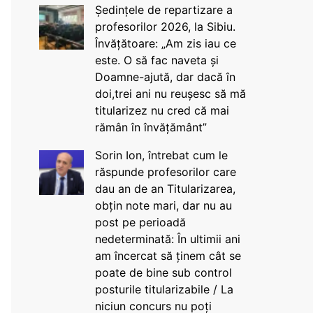
Ședințele de repartizare a
profesorilor 2026, la Sibiu.
Învățătoare: „Am zis iau ce
este. O să fac naveta și
Doamne-ajută, dar dacă în
doi,trei ani nu reușesc să mă
titularizez nu cred că mai
rămân în învățământ”
Sorin Ion, întrebat cum le
răspunde profesorilor care
dau an de an Titularizarea,
obțin note mari, dar nu au
post pe perioadă
nedeterminată: În ultimii ani
am încercat să ținem cât se
poate de bine sub control
posturile titularizabile / La
niciun concurs nu poți