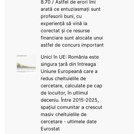
8.70 / Astfel de erori îmi
arată ce entuziasmați sunt
profesorii buni, cu
experiență să vină la
corectat și ce resurse
financiare sunt alocate unui
astfel de concurs important
Unici în UE: România este
singura țară din întreaga
Uniune Europeană care a
redus cheltuielile de
cercetare, calculate pe cap
de locuitor, în ultimul
deceniu. Între 2015-2025,
spațiul comunitar a crescut
masiv cheltuielile de
cercetare - ultimele date
Eurostat