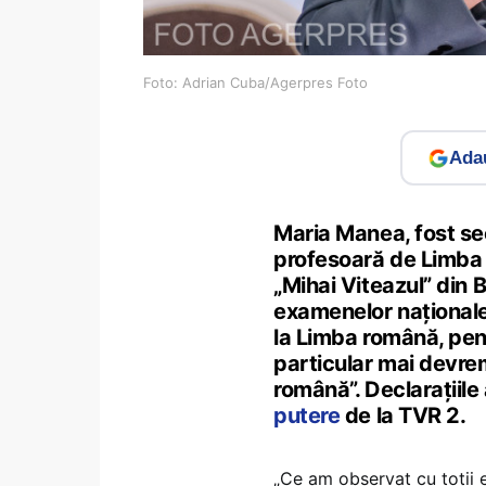
Foto: Adrian Cuba/Agerpres Foto
Adau
Maria Manea, fost sec
profesoară de Limba ș
„Mihai Viteazul” din B
examenelor naționale
la Limba română, pent
particular mai devrem
română”. Declarațiile
putere
de la TVR 2.
„Ce am observat cu toții e