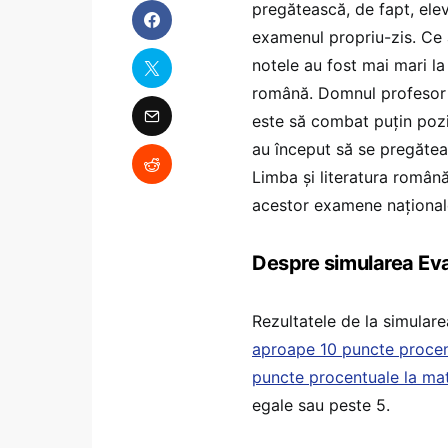
pregătească, de fapt, ele
examenul propriu-zis. Ce 
notele au fost mai mari la
română. Domnul profesor d
este să combat puțin pozi
au început să se pregătea
Limba și literatura română
acestor examene național
Despre simularea Eval
Rezultatele de la simular
aproape 10 puncte procen
puncte procentuale la ma
egale sau peste 5.