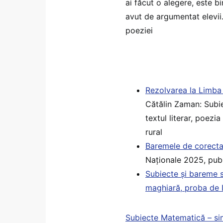
ai făcut o alegere, este bi
avut de argumentat elevii. 
poeziei
Rezolvarea la Limba
Cătălin Zaman: Subie
textul literar, poezi
rural
Baremele de corecta
Naționale 2025, publ
Subiecte și bareme 
maghiară, proba de L
Subiecte Matematică – sim