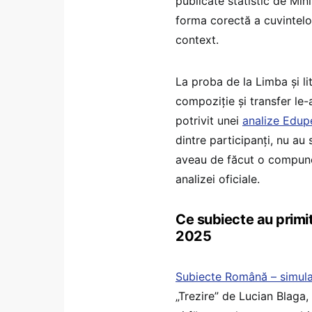
publicate statistic de Mini
forma corectă a cuvintelo
context.
La proba de la Limba și li
compoziție și transfer le-a
potrivit unei
analize Edup
dintre participanți, nu au
aveau de făcut o compune
analizei oficiale.
Ce subiecte au primit
2025
Subiecte Română – simular
„Trezire” de Lucian Blaga,