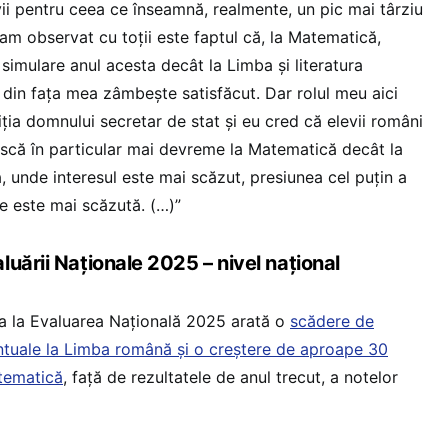
vii pentru ceea ce înseamnă, realmente, un pic mai târziu
am observat cu toții este faptul că, la Matematică,
 simulare anul acesta decât la Limba și literatura
in fața mea zâmbește satisfăcut. Dar rolul meu aici
ția domnului secretar de stat și eu cred că elevii români
scă în particular mai devreme la Matematică decât la
, unde interesul este mai scăzut, presiunea cel puțin a
e este mai scăzută. (…)”
uării Naționale 2025 – nivel național
ea la Evaluarea Națională 2025 arată o
scădere de
tuale la Limba română și o creștere de aproape 30
tematică
, față de rezultatele de anul trecut, a notelor