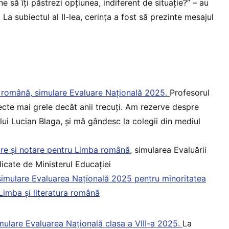
ne să îți păstrezi opțiunea, indiferent de situație?” – au
La subiectul al II-lea, cerința a fost să prezinte mesajul
 română, simulare Evaluare Națională 2025.
Profesorul
cte mai grele decât anii trecuți. Am rezerve despre
a lui Lucian Blaga, și mă gândesc la colegii din mediul
re și notare pentru Limba română
, simularea Evaluării
icate de Ministerul Educației
simulare Evaluarea Națională 2025 pentru minoritatea
imba și literatura română
ulare Evaluarea Națională clasa a VIII-a 2025.
La