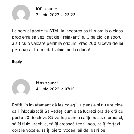
Ion
spune:
3 iunie 2023 la 23:23
La servici poate tu STAI. Ia incearca sa tii o ora la o clasa
problema sa vezi cat de ” relaxant” e. O sa zici ca sporul
ala ( cu o valoare penibila oricum, vreo 200 si ceva de lei
pe luna) ar trebui dat zilnic, nu la o luna!
Reply
Hm
spune:
4 iunie 2023 la 07:12
Poftiți în invatamant că ies colegii la pensie și nu are cine
sa ii înlocuiască! Să vedeți cum e să lucrezi oră de oră cu
peste 20 de elevi. Să vedeți cum e sa îți pulseze creierul,
să îți țiuie urechile, să îți crească tensiunea, sa îți forțezi
corzile vocale, să îți pierzi vocea, să dai bani pe