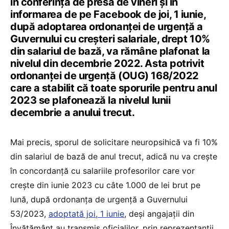
în conferința de presă de vineri și în
informarea de pe Facebook de joi, 1 iunie,
după adoptarea ordonanței de urgență a
Guvernului cu creșteri salariale, drept 10%
din salariul de bază, va rămâne plafonat la
nivelul din decembrie 2022. Asta potrivit
ordonanței de urgență (OUG) 168/2022
care a stabilit că toate sporurile pentru anul
2023 se plafonează la nivelul lunii
decembrie a anului trecut.
Mai precis, sporul de solicitare neuropsihică va fi 10%
din salariul de bază de anul trecut, adică nu va crește
în concordanță cu salariile profesorilor care vor
crește din iunie 2023 cu câte 1.000 de lei brut pe
lună, după ordonanța de urgență a Guvernului
53/2023,
adoptată joi, 1 iunie
, deși angajații din
Învățământ au transmis oficialilor, prin reprezentanții