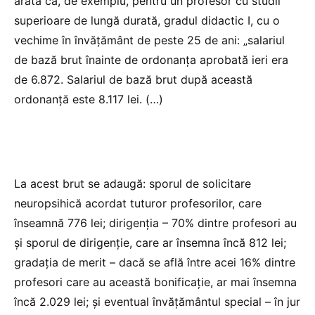
arată că, de exemplu, pentru un profesor cu studii
superioare de lungă durată, gradul didactic I, cu o
vechime în învățământ de peste 25 de ani: „salariul
de bază brut înainte de ordonanța aprobată ieri era
de 6.872. Salariul de bază brut după această
ordonanță este 8.117 lei. (…)
La acest brut se adaugă: sporul de solicitare
neuropsihică acordat tuturor profesorilor, care
înseamnă 776 lei; dirigenția – 70% dintre profesori au
și sporul de dirigenție, care ar însemna încă 812 lei;
gradația de merit – dacă se află între acei 16% dintre
profesori care au această bonificație, ar mai însemna
încă 2.029 lei; și eventual învățământul special – în jur