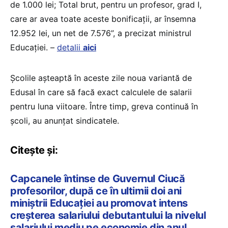
de 1.000 lei; Total brut, pentru un profesor, grad I,
care ar avea toate aceste bonificații, ar însemna
12.952 lei, un net de 7.576”, a precizat ministrul
Educației. –
detalii
aici
Școlile așteaptă în aceste zile noua variantă de
Edusal în care să facă exact calculele de salarii
pentru luna viitoare. Între timp, greva continuă în
școli, au anunțat sindicatele.
Citește și:
Capcanele întinse de Guvernul Ciucă
profesorilor, după ce în ultimii doi ani
miniștrii Educației au promovat intens
creșterea salariului debutantului la nivelul
salariului mediu pe economie din anul