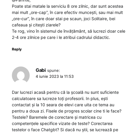
Poate stai matale la serviciu 8 ore zilnic, dar sunt acestea
mai mult „ore-cap”, în care efectiv muncești, sau mai mult
„ore-cur”, în care doar stai pe scaun, joci Solitaire, bei
cafeaua și citești ziarele?
Te rog, vino în sistemul de învățământ, să lucrezi doar cele
2-4 ore zilnice pe care i le atribui cadrului didactic.
Reply
Gabi
spune:
4 iunie 2023 la 11:53
Dar lucrezi acasă pentru că la școală nu sunt suficiente
calculatoare sa lucreze toți profesorii. In plus, ești
contactat și la 10 seara de elevi care uita ce tema au
pentru a doua zi. Fisele de progres scolar cine ti le face?
Testele? Baremele de corectare și matricea cu
competențele specifice vizate de teste? Corectarea
testelor o face Chatgbt? Si dacă nu știi, se lucrează pe