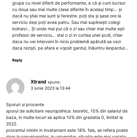
grupe cu nivel diferit de performante, e că și cum lucrezi
cu doua sau mai multe clase diferite în același timp… și
dacă nu știai mai sunt și ferestre. poți sta și șase ore la
serviciu deși poți avea patru. Sau mai suplinești colegi
bolnavi… Și unde mai pui că o zi sau chiar mai multe ești
profesor de serviciu… stai o zi in curtea unei școli, chiar
daca nu vei interveni în nicio problemă apărută sa vezi
daca reziști. pe afara e vopsit gardul, înăuntru leopardul…
Reply
Xtrand
spune:
3 iunie 2023 la 13:44
Sporuri si procente
sporul de solicitare neuropsihica: teoretic, 10% din salariul de
baza, in multe locuri se aplica 10% din gradatia 0, limitat la
2022.
procentul minim in invatamant este 18%. fals, se refera poate
doar la preuniversitar. in universitar, situatia este mai variata: