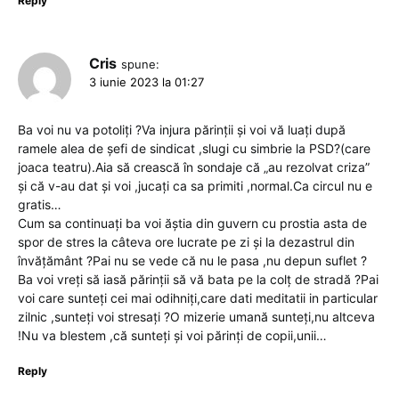
Reply
Cris
spune:
3 iunie 2023 la 01:27
Ba voi nu va potoliți ?Va injura părinții și voi vă luați după
ramele alea de șefi de sindicat ,slugi cu simbrie la PSD?(care
joaca teatru).Aia să crească în sondaje că „au rezolvat criza”
și că v-au dat și voi ,jucați ca sa primiti ,normal.Ca circul nu e
gratis…
Cum sa continuați ba voi ăștia din guvern cu prostia asta de
spor de stres la câteva ore lucrate pe zi și la dezastrul din
învățământ ?Pai nu se vede că nu le pasa ,nu depun suflet ?
Ba voi vreți să iasă părinții să vă bata pe la colț de stradă ?Pai
voi care sunteți cei mai odihniți,care dati meditatii in particular
zilnic ,sunteți voi stresați ?O mizerie umană sunteți,nu altceva
!Nu va blestem ,că sunteți și voi părinți de copii,unii…
Reply