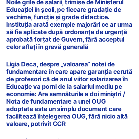
Noile grile de salarii, trimise de Ministerul
Educației în școli, pe fiecare gradație de
vechime, funcție și grade didactice.
Instituția arată exemple majorări ce ar urma
să fie aplicate după ordonanța de urgență
aprobată forțat de Guvern, fără acceptul
celor aflați în grevă generală
Ligia Deca, despre „valoarea“ notei de
fundamentare în care apare garanția cerută
de profesori că de anul viitor salarizarea în
Educație va porni de la salariul mediu pe
economie: Are semnăturile a doi miniștri /
Nota de fundamentare a unei OUG
adoptate este un simplu document care
facilitează înțelegerea OUG, fără nicio altă
valoare, potrivit CCR