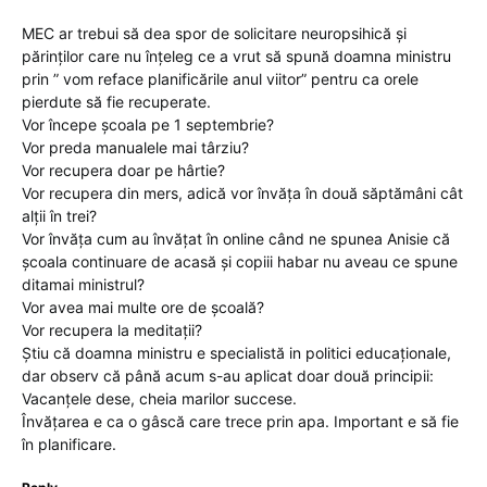
MEC ar trebui să dea spor de solicitare neuropsihică și
părinților care nu înțeleg ce a vrut să spună doamna ministru
prin ” vom reface planificările anul viitor” pentru ca orele
pierdute să fie recuperate.
Vor începe școala pe 1 septembrie?
Vor preda manualele mai târziu?
Vor recupera doar pe hârtie?
Vor recupera din mers, adică vor învăța în două săptămâni cât
alții în trei?
Vor învăța cum au învățat în online când ne spunea Anisie că
școala continuare de acasă și copiii habar nu aveau ce spune
ditamai ministrul?
Vor avea mai multe ore de școală?
Vor recupera la meditații?
Știu că doamna ministru e specialistă in politici educaționale,
dar observ că până acum s-au aplicat doar două principii:
Vacanțele dese, cheia marilor succese.
Învățarea e ca o gâscă care trece prin apa. Important e să fie
în planificare.