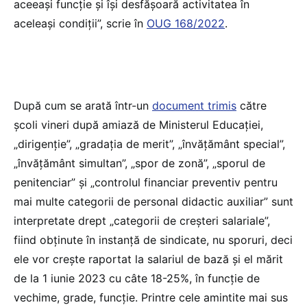
aceeași funcție și își desfășoară activitatea în
aceleași condiții”, scrie în
OUG 168/2022
.
După cum se arată într-un
document trimis
către
școli vineri după amiază de Ministerul Educației,
„dirigenție”, „gradația de merit”, „învățământ special”,
„învățământ simultan”, „spor de zonă”, „sporul de
penitenciar” și „controlul financiar preventiv pentru
mai multe categorii de personal didactic auxiliar” sunt
interpretate drept „categorii de creșteri salariale”,
fiind obținute în instanță de sindicate, nu sporuri, deci
ele vor crește raportat la salariul de bază și el mărit
de la 1 iunie 2023 cu câte 18-25%, în funcție de
vechime, grade, funcție. Printre cele amintite mai sus