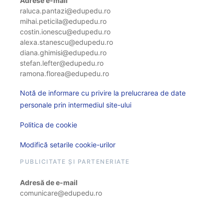
Adrese e-mail
raluca.pantazi@edupedu.ro
mihai.peticila@edupedu.ro
costin.ionescu@edupedu.ro
alexa.stanescu@edupedu.ro
diana.ghimisi@edupedu.ro
stefan.lefter@edupedu.ro
ramona.florea@edupedu.ro
Notă de informare cu privire la prelucrarea de date
personale prin intermediul site-ului
Politica de cookie
Modifică setarile cookie-urilor
PUBLICITATE ȘI PARTENERIATE
Adresă de e-mail
comunicare@edupedu.ro