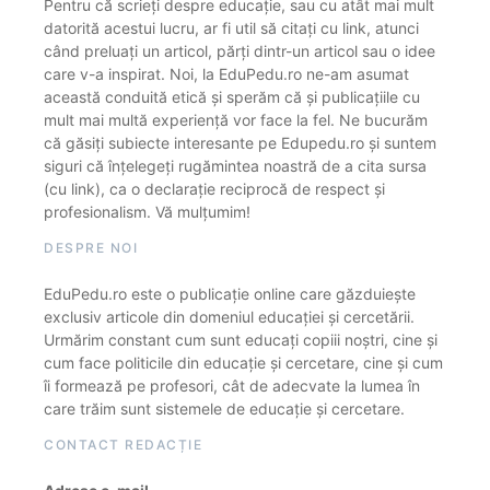
Pentru că scrieți despre educație, sau cu atât mai mult
datorită acestui lucru, ar fi util să citați cu link, atunci
când preluați un articol, părți dintr-un articol sau o idee
care v-a inspirat. Noi, la EduPedu.ro ne-am asumat
această conduită etică și sperăm că și publicațiile cu
mult mai multă experiență vor face la fel. Ne bucurăm
că găsiți subiecte interesante pe Edupedu.ro și suntem
siguri că înțelegeți rugămintea noastră de a cita sursa
(cu link), ca o declarație reciprocă de respect și
profesionalism. Vă mulțumim!
DESPRE NOI
EduPedu.ro este o publicație online care găzduiește
exclusiv articole din domeniul educației și cercetării.
Urmărim constant cum sunt educați copiii noștri, cine și
cum face politicile din educație și cercetare, cine și cum
îi formează pe profesori, cât de adecvate la lumea în
care trăim sunt sistemele de educație și cercetare.
CONTACT REDACȚIE