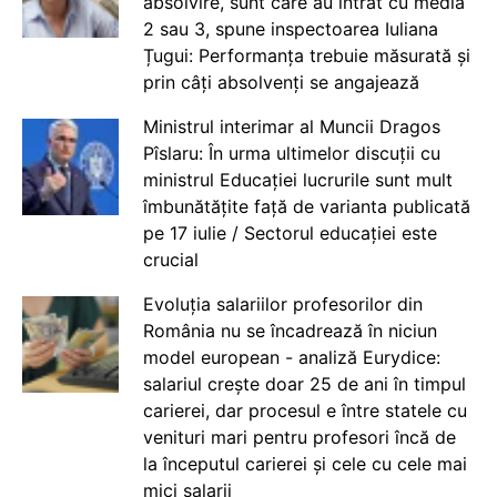
absolvire, sunt care au intrat cu media
2 sau 3, spune inspectoarea Iuliana
Țugui: Performanța trebuie măsurată și
prin câți absolvenți se angajează
Ministrul interimar al Muncii Dragos
Pîslaru: În urma ultimelor discuții cu
ministrul Educației lucrurile sunt mult
îmbunătățite față de varianta publicată
pe 17 iulie / Sectorul educației este
crucial
Evoluția salariilor profesorilor din
România nu se încadrează în niciun
model european - analiză Eurydice:
salariul crește doar 25 de ani în timpul
carierei, dar procesul e între statele cu
venituri mari pentru profesori încă de
la începutul carierei și cele cu cele mai
mici salarii