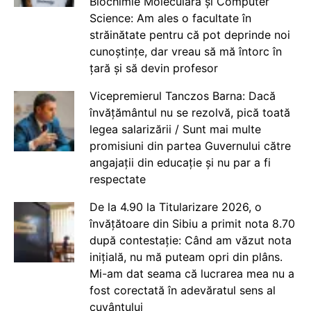
Biochimie Moleculară și Computer
Science: Am ales o facultate în
străinătate pentru că pot deprinde noi
cunoștințe, dar vreau să mă întorc în
țară și să devin profesor
Vicepremierul Tanczos Barna: Dacă
învățământul nu se rezolvă, pică toată
legea salarizării / Sunt mai multe
promisiuni din partea Guvernului către
angajații din educație și nu par a fi
respectate
De la 4.90 la Titularizare 2026, o
învățătoare din Sibiu a primit nota 8.70
după contestație: Când am văzut nota
inițială, nu mă puteam opri din plâns.
Mi-am dat seama că lucrarea mea nu a
fost corectată în adevăratul sens al
cuvântului