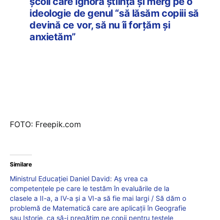
școli care ignoră știința și merg pe o
ideologie de genul “să lăsăm copiii să
devină ce vor, să nu îi forțăm și
anxietăm”
FOTO: Freepik.com
Similare
Ministrul Educației Daniel David: Aș vrea ca
competențele pe care le testăm în evaluările de la
clasele a II-a, a IV-a și a VI-a să fie mai largi / Să dăm o
problemă de Matematică care are aplicații în Geografie
sau Istorie, ca să-i pregătim pe copii pentru testele