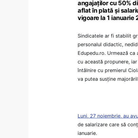
angajaților cu 50% din
aflat în plată și salar
vigoare la 1 ianuarie
Sindicatele ar fi stabilit 
personalul didactic, nedidac
Edupedu.ro. Urmează ca a
cu această propunere, iar
întâlnire cu premierul Cio
va putea susține majorări
Luni, 27 noiembrie, au avut
de salarizare care să conț
ianuarie.