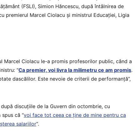
nvăţământ (FSLI), Simion Hăncescu, după întâlnirea de
, cu premierul Marcel Ciolacu şi ministrul Educaţiei, Ligia
ul Marcel Ciolacu le-a promis profesorilor public, când a
nistru: “
Ca premier, voi livra la milimetru ce am promis
.
ate dascălilor. Este nevoie de criterii de performanță”,
 după discuțiile de la Guvern din octombrie, cu
a spus că “
voi face tot ceea ce ține de mine pentru ca
terea salariilor
“.