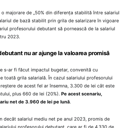
 majorare de „50% din diferența stabilită între salariul
alariul de bază stabilit prin grila de salarizare în vigoare
lariul profesorului debutant să pornească de la salariul
tru 2023.
 debutant nu ar ajunge la valoarea promisă
e s-ar fi făcut impactul bugetar, convenită cu
e toată grila salarială. În cazul salariului profesorului
reștere de acest fel ar însemna, 3.300 de lei cât este
ntului, plus 660 de lei (20%).
Pe acest scenariu,
ariu net de 3.960 de lei pe lună
.
 decât salariul mediu net pe anul 2023, promis de
alariului profesorului debutant, care ar fi de 4.330 de