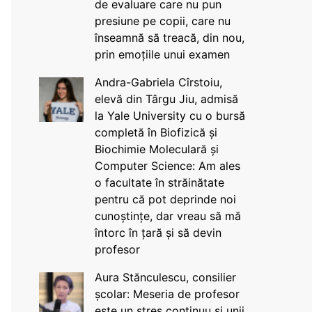
de evaluare care nu pun
presiune pe copii, care nu
înseamnă să treacă, din nou,
prin emoțiile unui examen
Andra-Gabriela Cîrstoiu,
elevă din Târgu Jiu, admisă
la Yale University cu o bursă
completă în Biofizică și
Biochimie Moleculară și
Computer Science: Am ales
o facultate în străinătate
pentru că pot deprinde noi
cunoștințe, dar vreau să mă
întorc în țară și să devin
profesor
Aura Stănculescu, consilier
școlar: Meseria de profesor
este un stres continuu și unii