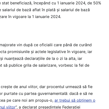
 stat beneficiază, începând cu 1 ianuarie 2024, de 50%
e salariul de bază aflat în plată și salariul de bază
izare în vigoare la 1 ianuarie 2024.
e majorate vin după ce oficialii care până de curând
ta promisiunile și actele legislative în vigoare, iar
și nuanțează declarațiile de la o zi la alta, iar
t să publice grila de salarizare, vorbesc la fel de
r creşte de anul viitor, dar procentul urmează să fie
ilor purtate cu partea guvernamentală: dacă e să ne
, cea pe care noi am propus-o,
ar trebui să obţinem o
ul viitor
”, a declarat preşedintele Federaţiei