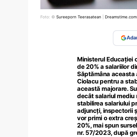
Foto: ©
Sureeporn Teerasatean
|
Dreamstime.com
Adau
Ministerul Educației
de 20% a salariilor d
Săptămâna aceasta ar
Ciolacu pentru a stab
această majorare. Su
decât salariul mediu
stabilirea salariului p
adjuncți, inspectorii 
vor primi o extra creș
20%, mai spun surse
nr. 57/2023, după gre