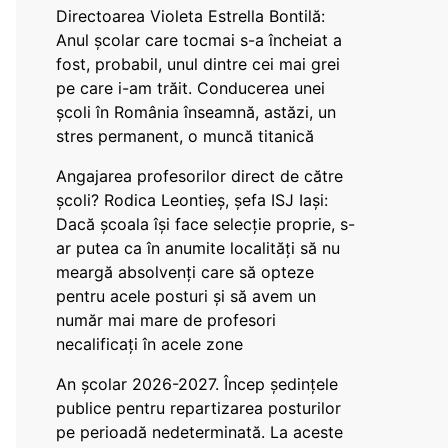
Directoarea Violeta Estrella Bontilă:
Anul școlar care tocmai s-a încheiat a
fost, probabil, unul dintre cei mai grei
pe care i-am trăit. Conducerea unei
școli în România înseamnă, astăzi, un
stres permanent, o muncă titanică
Angajarea profesorilor direct de către
școli? Rodica Leontieș, șefa ISJ Iași:
Dacă școala își face selecție proprie, s-
ar putea ca în anumite localități să nu
meargă absolvenți care să opteze
pentru acele posturi și să avem un
număr mai mare de profesori
necalificați în acele zone
An școlar 2026-2027. Încep ședințele
publice pentru repartizarea posturilor
pe perioadă nedeterminată. La aceste