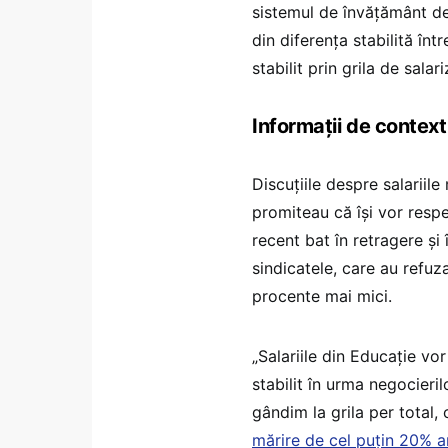
sistemul de învățământ de
din diferența stabilită într
stabilit prin grila de salar
Informații de context
Discuțiile despre salariil
promiteau că își vor respec
recent bat în retragere și î
sindicatele, care au refuza
procente mai mici.
„Salariile din Educaţie vo
stabilit în urma negocier
gândim la grila per total
mărire de cel puţin 20% an