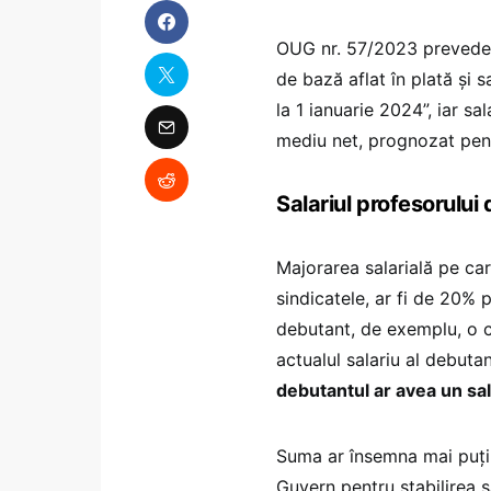
OUG nr. 57/2023 prevede o
de bază aflat în plată și s
la 1 ianuarie 2024”, iar sa
mediu net, prognozat pen
Salariul profesorului
Majorarea salarială pe car
sindicatele, ar fi de 20% p
debutant, de exemplu, o c
actualul salariu al debuta
debutantul ar avea un sal
Suma ar însemna mai puțin
Guvern pentru stabilirea s