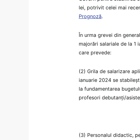
lei, potrivit celei mai re
Prognoză
.
În urma grevei din general
majorări salariale de la 1
care prevede:
(2) Grila de salarizare ap
ianuarie 2024 se stabileșt
la fundamentarea bugetulu
profesori debutanți/asisten
(3) Personalul didactic, pe