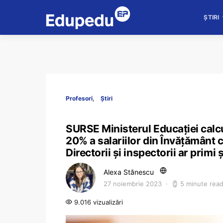
ȘTIRI
Profesori
Știri
SURSE Ministerul Educației calc
20% a salariilor din Învățământ c
Directorii și inspectorii ar primi 
Alexa Stănescu
27 noiembrie 2023
5 minute rea
9.016 vizualizări