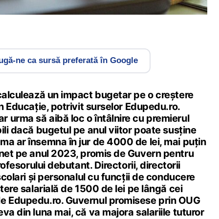
gă-ne ca sursă preferată în Google
 calculează un impact bugetar pe o creștere
in Educație, potrivit surselor Edupedu.ro.
 urma să aibă loc o întâlnire cu premierul
ili dacă bugetul pe anul viitor poate susține
ma ar însemna în jur de 4000 de lei, mai puțin
 net pe anul 2023, promis de Guvern pentru
rofesorului debutant. Directorii, directorii
școlari și personalul cu funcții de conducere
tere salarială de 1500 de lei pe lângă cei
le Edupedu.ro. Guvernul promisese prin OUG
va din luna mai, că va majora salariile tuturor