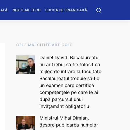
OALĂ
NEXTLAB.TECH
EDUCAȚIE FINANCIARĂ
CELE MAI CITITE ARTICOLE
Daniel David: Bacalaureatul
nu ar trebui să fie folosit ca
mijloc de intrare la facultate.
Bacalaureatul trebuie să fie
un examen care certifică
competențele pe care le ai
după parcursul unui
învățământ obligatoriu
Ministrul Mihai Dimian,
despre publicarea numelor