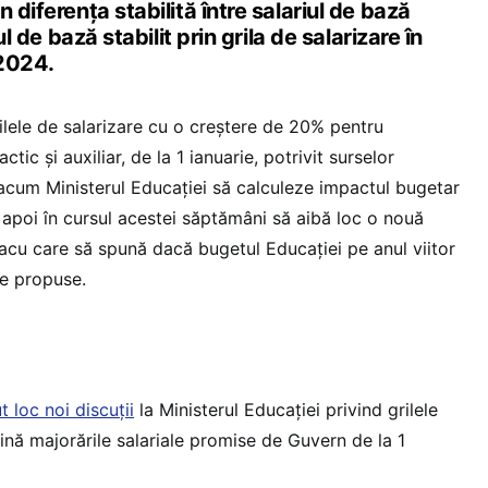
 diferența stabilită între salariul de bază
iul de bază stabilit prin grila de salarizare în
 2024.
grilele de salarizare cu o creștere de 20% pentru
tic și auxiliar, de la 1 ianuarie, potrivit surselor
cum Ministerul Educației să calculeze impactul bugetar
 apoi în cursul acestei săptămâni să aibă loc o nouă
lacu care să spună dacă bugetul Educației pe anul viitor
le propuse.
 loc noi discuții
la Ministerul Educației privind grilele
ină majorările salariale promise de Guvern de la 1