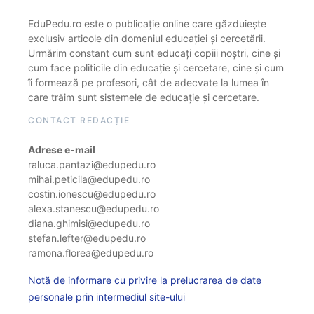
EduPedu.ro este o publicație online care găzduiește
exclusiv articole din domeniul educației și cercetării.
Urmărim constant cum sunt educați copiii noștri, cine și
cum face politicile din educație și cercetare, cine și cum
îi formează pe profesori, cât de adecvate la lumea în
care trăim sunt sistemele de educație și cercetare.
CONTACT REDACȚIE
Adrese e-mail
raluca.pantazi@edupedu.ro
mihai.peticila@edupedu.ro
costin.ionescu@edupedu.ro
alexa.stanescu@edupedu.ro
diana.ghimisi@edupedu.ro
stefan.lefter@edupedu.ro
ramona.florea@edupedu.ro
Notă de informare cu privire la prelucrarea de date
personale prin intermediul site-ului