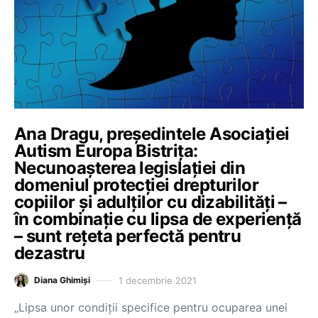
Ana Dragu, președintele Asociației
Autism Europa Bistrița:
Necunoașterea legislației din
domeniul protecției drepturilor
copiilor și adulților cu dizabilități –
în combinație cu lipsa de experiență
– sunt rețeta perfectă pentru
dezastru
1 decembrie 2021
Diana Ghimiși
„Lipsa unor condiții specifice pentru ocuparea unei