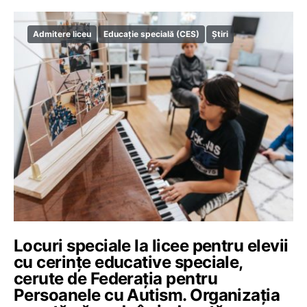
Admitere liceu
Educație specială (CES)
Știri
Locuri speciale la licee pentru elevii
cu cerințe educative speciale,
cerute de Federația pentru
Persoanele cu Autism. Organizația