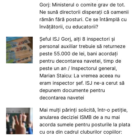
Gorj: Ministerul o comite grav de tot.
Ne sună directorii disperați că oamenii
rămân fără posturi. Ce se întâmplă cu
învățătorii, cu educatorii?
Șeful ISJ Gorj, alți 8 inspectori și
personal auxiliar trebuie să returneze
peste 55.000 de lei, bani acordați
pentru decontarea navetei, timp de
peste un an / Inspectorul general,
Marian Staicu: La vremea aceea nu
eram inspector șef. ISJ ne-a cerut să
depunem documente pentru
decontarea navetei
Mai mulți părinți solicită, într-o petiție,
anularea deciziei ISMB de a nu mai
acorda sumele pentru posturile la plata
cu ora din cadrul cluburilor copiilor: