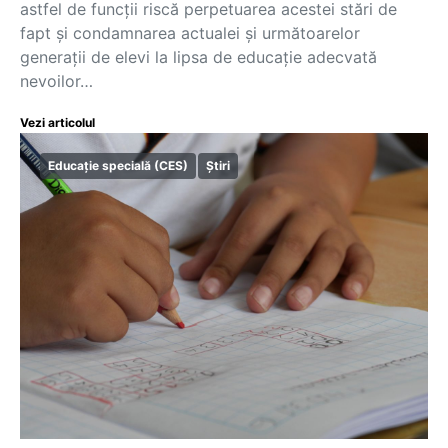
astfel de funcții riscă perpetuarea acestei stări de
fapt și condamnarea actualei și următoarelor
generații de elevi la lipsa de educație adecvată
nevoilor…
Vezi articolul
Educație specială (CES)
Știri