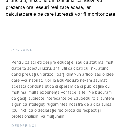
artificială, în școlile din Danemarca: Elevii vor
prezenta oral eseuri realizate acasă, iar
calculatoarele pe care lucrează vor fi monitorizate
COPYRIGHT
Pentru că scrieți despre educație, sau cu atât mai mult
datorită acestui lucru, ar fi util să citați cu link, atunci
când preluați un articol, părți dintr-un articol sau o idee
care v-a inspirat. Noi, la EduPedu.ro ne-am asumat
această conduită etică și sperăm că și publicațiile cu
mult mai multă experiență vor face la fel. Ne bucurăm
că găsiți subiecte interesante pe Edupedu.ro și suntem
siguri că înțelegeți rugămintea noastră de a cita sursa
(cu link), ca o declarație reciprocă de respect și
profesionalism. Vă mulțumim!
DESPRE NOI