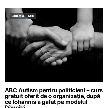
Educație
Știri
ABC Autism pentru politicieni – curs
gratuit oferit de o organizație, după
ce Iohannis a gafat pe modelul
Dăncilă