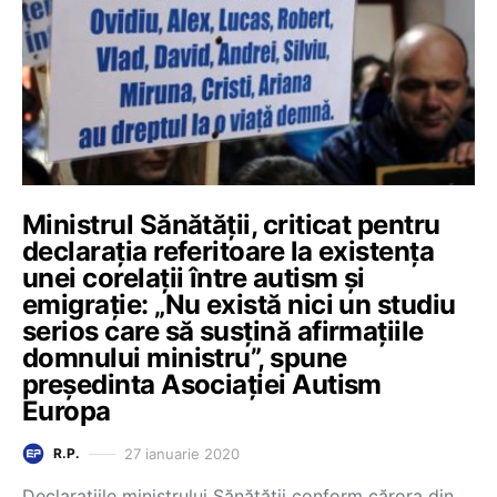
Ministrul Sănătății, criticat pentru
declarația referitoare la existența
unei corelații între autism și
emigrație: „Nu există nici un studiu
serios care să susțină afirmațiile
domnului ministru”, spune
președinta Asociației Autism
Europa
27 ianuarie 2020
R.P.
Declarațiile ministrului Sănătății conform cărora din