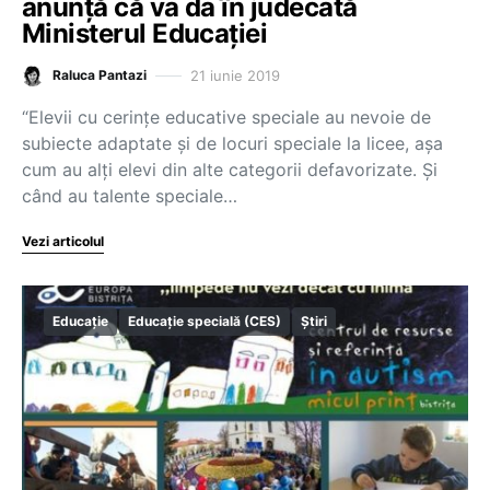
anunță că va da în judecată
Ministerul Educației
21 iunie 2019
Raluca Pantazi
“Elevii cu cerințe educative speciale au nevoie de
subiecte adaptate și de locuri speciale la licee, așa
cum au alți elevi din alte categorii defavorizate. Și
când au talente speciale…
Vezi articolul
Educație
Educație specială (CES)
Știri