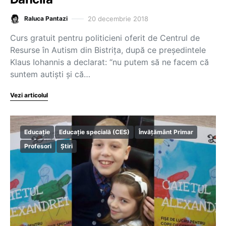
20 decembrie 2018
Raluca Pantazi
Curs gratuit pentru politicieni oferit de Centrul de
Resurse în Autism din Bistriţa, după ce președintele
Klaus Iohannis a declarat: “nu putem să ne facem că
suntem autişti şi că…
Vezi articolul
Educație
Educație specială (CES)
Învățământ Primar
Profesori
Știri