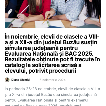
În noiembrie, elevii de clasele a VIII-
a și a XII-a din județul Buzău susțin
simularea județeană pentru
Evaluarea Națională și BAC 2025.
Rezultatele obținute pot fi trecute în
catalog la solicitarea scrisă a
elevului, potrivit procedurii
6 noiembrie 2024
Diana Ghimiși
În perioada 26-28 noiembrie, elevii de clasele a VIII-a
și a XII-a din județul Buzău dau simularea județeană
pentru Evaluarea Națională și pentru examenul
național de Bacalaureat 2025, potrivit unui…