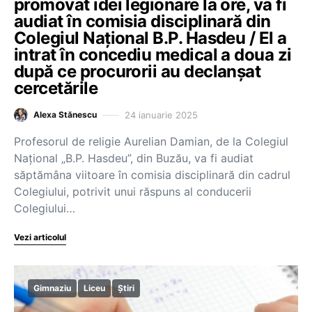
promovat idei legionare la ore, va fi
audiat în comisia disciplinară din
Colegiul Național B.P. Hasdeu / El a
intrat în concediu medical a doua zi
după ce procurorii au declanșat
cercetările
24 ianuarie 2025
Alexa Stănescu
Profesorul de religie Aurelian Damian, de la Colegiul
Naţional „B.P. Hasdeu”, din Buzău, va fi audiat
săptămâna viitoare în comisia disciplinară din cadrul
Colegiului, potrivit unui răspuns al conducerii
Colegiului…
Vezi articolul
Gimnaziu
Liceu
Știri