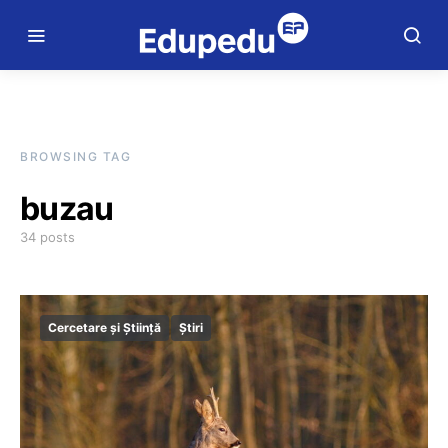
BROWSING TAG
buzau
34 posts
Cercetare și Știință
Știri