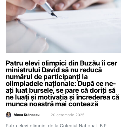
Patru elevi olimpici din Buzău îi cer
ministrului David să nu reducă
numărul de participanți la
olimpiadele naționale: După ce ne-
ați luat bursele, se pare că doriți să
ne luați și motivația și încrederea că
munca noastră mai contează
20 octombrie 2025
Alexa Stănescu
Patru elevi olimpici de la Colegiul Național „B.P