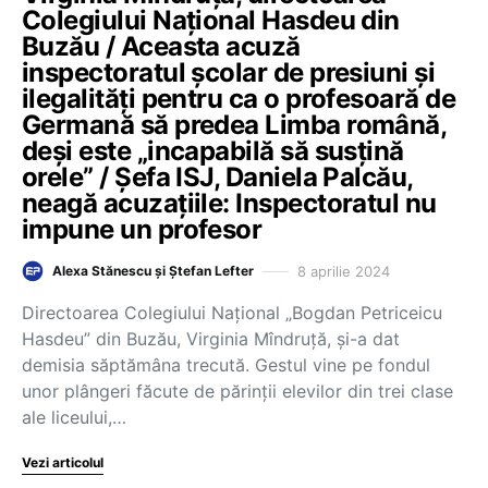
Colegiului Național Hasdeu din
Buzău / Aceasta acuză
inspectoratul școlar de presiuni și
ilegalități pentru ca o profesoară de
Germană să predea Limba română,
deși este „incapabilă să susțină
orele” / Șefa ISJ, Daniela Palcău,
neagă acuzațiile: Inspectoratul nu
impune un profesor
8 aprilie 2024
Alexa Stănescu și Ștefan Lefter
Directoarea Colegiului Național „Bogdan Petriceicu
Hasdeu” din Buzău, Virginia Mîndruță, și-a dat
demisia săptămâna trecută. Gestul vine pe fondul
unor plângeri făcute de părinții elevilor din trei clase
ale liceului,…
Vezi articolul