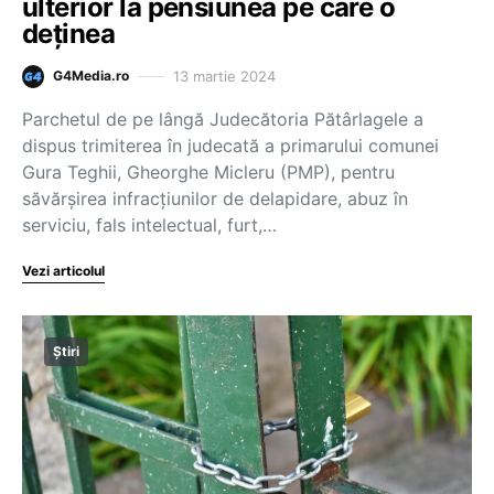
ulterior la pensiunea pe care o
deținea
13 martie 2024
G4Media.ro
Parchetul de pe lângă Judecătoria Pătârlagele a
dispus trimiterea în judecată a primarului comunei
Gura Teghii, Gheorghe Micleru (PMP), pentru
săvărşirea infracţiunilor de delapidare, abuz în
serviciu, fals intelectual, furt,…
Vezi articolul
Știri