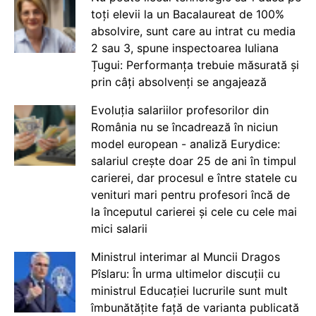
toți elevii la un Bacalaureat de 100%
absolvire, sunt care au intrat cu media
2 sau 3, spune inspectoarea Iuliana
Țugui: Performanța trebuie măsurată și
prin câți absolvenți se angajează
Evoluția salariilor profesorilor din
România nu se încadrează în niciun
model european - analiză Eurydice:
salariul crește doar 25 de ani în timpul
carierei, dar procesul e între statele cu
venituri mari pentru profesori încă de
la începutul carierei și cele cu cele mai
mici salarii
Ministrul interimar al Muncii Dragos
Pîslaru: În urma ultimelor discuții cu
ministrul Educației lucrurile sunt mult
îmbunătățite față de varianta publicată