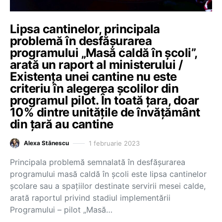
Lipsa cantinelor, principala
problemă în desfășurarea
programului „Masă caldă în școli”,
arată un raport al ministerului /
Existența unei cantine nu este
criteriu în alegerea școlilor din
programul pilot. În toată țara, doar
10% dintre unitățile de învățământ
din țară au cantine
1 februarie 2023
Alexa Stănescu
Principala problemă semnalată în desfășurarea
programului masă caldă în școli este lipsa cantinelor
școlare sau a spațiilor destinate servirii mesei calde,
arată raportul privind stadiul implementării
Programului – pilot „Masă…