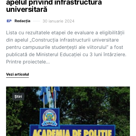
apelul privind infrastructura
universitară
30 ianuarie 2024
Redacția
Lista cu rezultatele etapei de evaluare a eligibilității
din apelul „Construcția infrastructurii universitare
pentru campusurile studențești ale viitorului” a fost
publicată de Ministerul Educației cu 3 luni întârziere.
Printre proiectele…
Vezi articolul
Știri