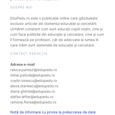
DESPRE NOI
EduPedu.ro este o publicație online care găzduiește
exclusiv articole din domeniul educației și cercetării.
Urmărim constant cum sunt educați copiii noștri, cine și
cum face politicile din educație și cercetare, cine și cum
îi formează pe profesori, cât de adecvate la lumea în
care trăim sunt sistemele de educație și cercetare.
CONTACT REDACȚIE
Adrese e-mail
raluca.pantazi@edupedu.ro
mihai.peticila@edupedu.ro
costin.ionescu@edupedu.ro
alexa.stanescu@edupedu.ro
diana.ghimisi@edupedu.ro
stefan.lefter@edupedu.ro
ramona.florea@edupedu.ro
Notă de informare cu privire la prelucrarea de date