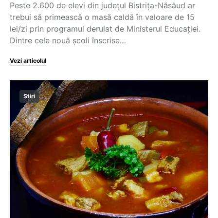
Peste 2.600 de elevi din județul Bistrița-Năsăud ar
trebui să primească o masă caldă în valoare de 15
lei/zi prin programul derulat de Ministerul Educației.
Dintre cele nouă școli înscrise…
Vezi articolul
Știri