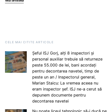
Vezi articolul
CELE MAI CITITE ARTICOLE
Șeful ISJ Gorj, alți 8 inspectori și
personal auxiliar trebuie să returneze
peste 55.000 de lei, bani acordați
pentru decontarea navetei, timp de
peste un an / Inspectorul general,
Marian Staicu: La vremea aceea nu
eram inspector șef. ISJ ne-a cerut să
depunem documente pentru
decontarea navetei
Nu poate liceul tehnologic să-i ducă pe