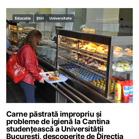
Educație
Știri
Universitate
Carne păstrată impropriu și
probleme de igienă la Cantina
studențească a Universității
București, descoperite de Direcția