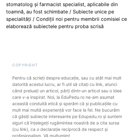
stomatolog și farmacist specialist, aplicabile din
toamnă, au fost schimbate / Subiecte unice pe
specialități / Condiții noi pentru membrii comisiei ce
elaborează subiectele pentru proba scrisă
COPYRIGHT
Pentru că scrieți despre educație, sau cu atât mai mult
datorită acestui lucru, ar fi util să citați cu link, atunci
când preluați un articol, părți dintr-un articol sau o idee
care v-a inspirat. Noi, la EduPedu.ro ne-am asumat
această conduită etică și sperăm că și publicațiile cu
mult mai multă experiență vor face la fel. Ne bucurăm
că găsiți subiecte interesante pe Edupedu.ro și suntem
siguri că înțelegeți rugămintea noastră de a cita sursa
(cu link), ca o declarație reciprocă de respect și
profesionalism. Vă mulțumim!