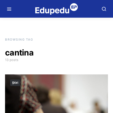
BROWSING TAG
cantina
13 posts
Știri