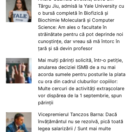
Târgu Jiu, admisă la Yale University cu
o bursă completă în Biofizică și
Biochimie Moleculară și Computer
Science: Am ales o facultate în
străinătate pentru că pot deprinde noi
cunoștințe, dar vreau să mă întorc în
țară și să devin profesor
Mai mulți părinți solicită, într-o petiție,
anularea deciziei ISMB de a nu mai
acorda sumele pentru posturile la plata
cu ora din cadrul cluburilor copiilor:
Multe cercuri de activități extrașcolare
vor dispărea de la 1 septembrie, spun
părinții
Vicepremierul Tanczos Barna: Dacă
învățământul nu se rezolvă, pică toată
legea salarizării / Sunt mai multe