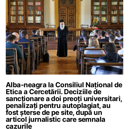
Alba-neagra la Consiliul Național de
Etica a Cercetării. Deciziile de
sancționare a doi preoți universitari,
penalizați pentru autoplagiat, au
fost șterse de pe site, după un
articol jurnalistic care semnala
cazurile