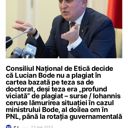
Consiliul Național de Etică decide
că Lucian Bode nu a plagiat în
cartea bazată pe teza sa de
doctorat, deși teza era „profund
viciată” de plagiat – surse / Iohannis
ceruse lămurirea situației în cazul
ministrului Bode, al doilea om în
PNL, până la rotația guvernamentală
23 mai 2023
C.I.