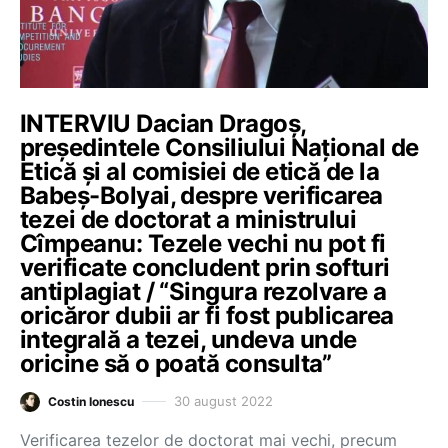
INTERVIU Dacian Dragoș,
președintele Consiliului Național de
Etică și al comisiei de etică de la
Babeș-Bolyai, despre verificarea
tezei de doctorat a ministrului
Cîmpeanu: Tezele vechi nu pot fi
verificate concludent prin softuri
antiplagiat / “Singura rezolvare a
oricăror dubii ar fi fost publicarea
integrală a tezei, undeva unde
oricine să o poată consulta”
30 august 2022
Costin Ionescu
Verificarea tezelor de doctorat mai vechi, precum