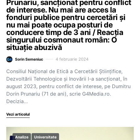
Prunariu, sancționat pentru conflict
de interese. Nu mai are acces la
fonduri publice pentru cercetări și
nu mai poate ocupa posturi de
conducere timp de 3 ani / Reacția
singurului cosmonaut român: O
situație abuzivă
4 februarie 2024
Sorin Semeniuc
Consiliul Naţional de Etică a Cercetării Ştiinţifice,
Dezvoltării Tehnologice şi Inovării l-a sancționat, în
august 2023, pentru conflict de interese, pe Dumitru
Dorin Prunariu (71 de ani), scrie G4Media.ro.
Decizia…
Vezi articolul
Analize
Universitate