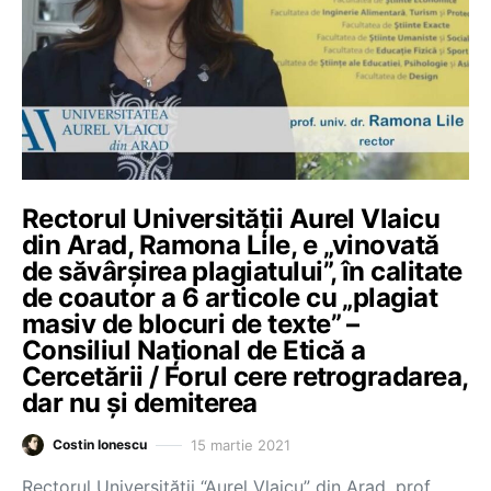
Rectorul Universității Aurel Vlaicu
din Arad, Ramona Lile, e „vinovată
de săvârșirea plagiatului”, în calitate
de coautor a 6 articole cu „plagiat
masiv de blocuri de texte” –
Consiliul Național de Etică a
Cercetării / Forul cere retrogradarea,
dar nu și demiterea
15 martie 2021
Costin Ionescu
Rectorul Universității “Aurel Vlaicu” din Arad, prof.