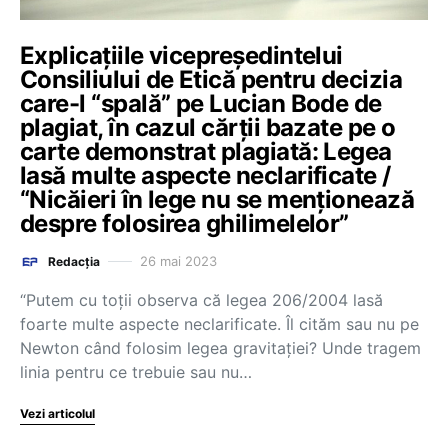
Explicațiile vicepreședintelui
Consiliului de Etică pentru decizia
care-l “spală” pe Lucian Bode de
plagiat, în cazul cărții bazate pe o
carte demonstrat plagiată: Legea
lasă multe aspecte neclarificate /
“Nicăieri în lege nu se menționează
despre folosirea ghilimelelor”
26 mai 2023
Redacția
“Putem cu toții observa că legea 206/2004 lasă
foarte multe aspecte neclarificate. Îl cităm sau nu pe
Newton când folosim legea gravitației? Unde tragem
linia pentru ce trebuie sau nu…
Vezi articolul