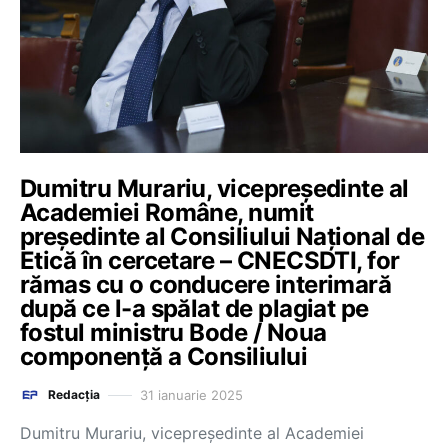
Dumitru Murariu, vicepreședinte al
Academiei Române, numit
președinte al Consiliului Național de
Etică în cercetare – CNECSDTI, for
rămas cu o conducere interimară
după ce l-a spălat de plagiat pe
fostul ministru Bode / Noua
componență a Consiliului
31 ianuarie 2025
Redacția
Dumitru Murariu, vicepreședinte al Academiei