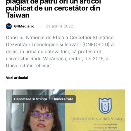
plagiat de patru ori un articol
publicat de un cercetător din
Taiwan
29 aprilie 2022
G4Media.ro
Consiliul Naţional de Etică a Cercetării Ştiinţifice,
Dezvoltării Tehnologice şi Inovării (CNECSDTI) a
decis, în urmă cu câteva luni, că profesorul
universitar Radu Văcăreanu, rector, din 2016, al
Universității Tehnice…
Vezi articolul
Cercetare și Știință
Universitate