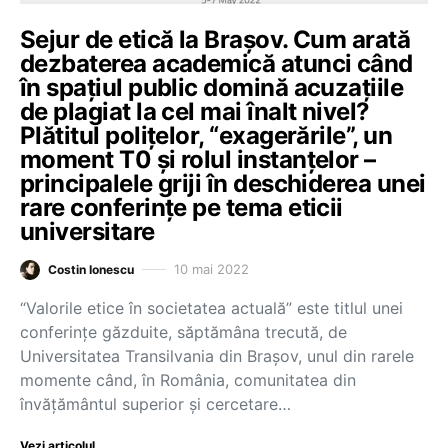
Sejur de etică la Brașov. Cum arată
dezbaterea academică atunci când
în spațiul public domină acuzațiile
de plagiat la cel mai înalt nivel?
Plătitul polițelor, “exagerările”, un
moment T0 și rolul instanțelor –
principalele griji în deschiderea unei
rare conferințe pe tema eticii
universitare
10 mai 2022
Costin Ionescu
“Valorile etice în societatea actuală” este titlul unei
conferințe găzduite, săptămâna trecută, de
Universitatea Transilvania din Brașov, unul din rarele
momente când, în România, comunitatea din
învățământul superior și cercetare…
Vezi articolul