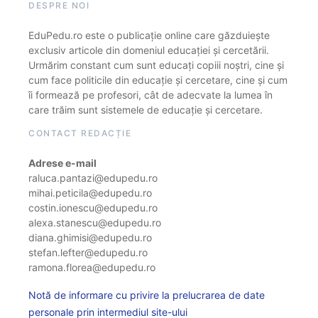
DESPRE NOI
EduPedu.ro este o publicație online care găzduiește
exclusiv articole din domeniul educației și cercetării.
Urmărim constant cum sunt educați copiii noștri, cine și
cum face politicile din educație și cercetare, cine și cum
îi formează pe profesori, cât de adecvate la lumea în
care trăim sunt sistemele de educație și cercetare.
CONTACT REDACȚIE
Adrese e-mail
raluca.pantazi@edupedu.ro
mihai.peticila@edupedu.ro
costin.ionescu@edupedu.ro
alexa.stanescu@edupedu.ro
diana.ghimisi@edupedu.ro
stefan.lefter@edupedu.ro
ramona.florea@edupedu.ro
Notă de informare cu privire la prelucrarea de date
personale prin intermediul site-ului