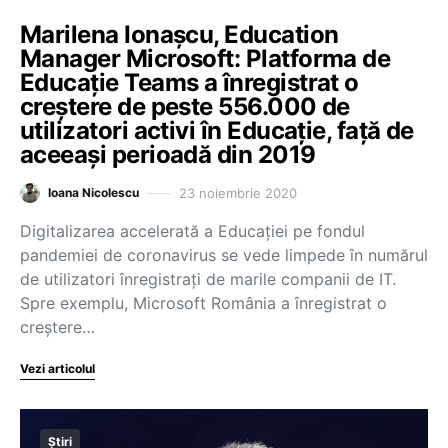
Marilena Ionașcu, Education
Manager Microsoft: Platforma de
Educație Teams a înregistrat o
creștere de peste 556.000 de
utilizatori activi în Educație, față de
aceeași perioadă din 2019
23 noiembrie 2020
Ioana Nicolescu
Digitalizarea accelerată a Educației pe fondul
pandemiei de coronavirus se vede limpede în numărul
de utilizatori înregistrați de marile companii de IT.
Spre exemplu, Microsoft România a înregistrat o
creștere…
Vezi articolul
Știri