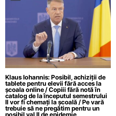
Klaus Iohannis: Posibil, achiziții de
tablete pentru elevii fără acces la
școala online / Copiii fără notă în
catalog de la începutul semestrului
II vor fi chemați la școală / Pe vară
trebuie să ne pregătim pentru un
posibil val II de epidemie