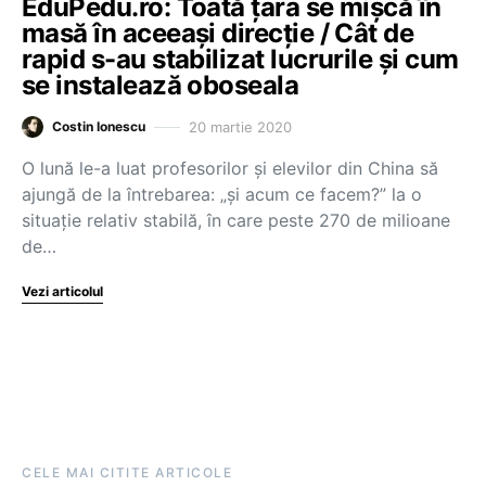
EduPedu.ro: Toată țara se mișcă în
masă în aceeași direcție / Cât de
rapid s-au stabilizat lucrurile și cum
se instalează oboseala
20 martie 2020
Costin Ionescu
O lună le-a luat profesorilor și elevilor din China să
ajungă de la întrebarea: „și acum ce facem?” la o
situație relativ stabilă, în care peste 270 de milioane
de…
Vezi articolul
CELE MAI CITITE ARTICOLE