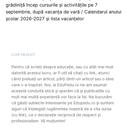
grădiniță încep cursurile și activitățile pe 7
septembrie, după vacanța de vară / Calendarul anului
școlar 2026-2027 și lista vacanțelor
COPYRIGHT
Pentru că scrieți despre educație, sau cu atât mai mult
datorită acestui lucru, ar fi util să citați cu link, atunci
când preluați un articol, părți dintr-un articol sau o idee
care v-a inspirat. Noi, la EduPedu.ro ne-am asumat
această conduită etică și sperăm că și publicațiile cu
mult mai multă experiență vor face la fel. Ne bucurăm
că găsiți subiecte interesante pe Edupedu.ro și suntem
siguri că înțelegeți rugămintea noastră de a cita sursa
(cu link), ca o declarație reciprocă de respect și
profesionalism. Vă mulțumim!