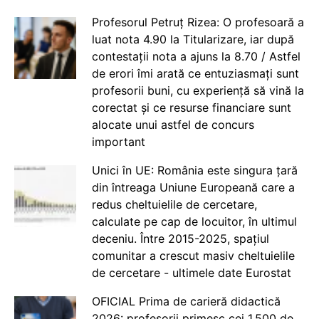
Profesorul Petruț Rizea: O profesoară a
luat nota 4.90 la Titularizare, iar după
contestații nota a ajuns la 8.70 / Astfel
de erori îmi arată ce entuziasmați sunt
profesorii buni, cu experiență să vină la
corectat și ce resurse financiare sunt
alocate unui astfel de concurs
important
Unici în UE: România este singura țară
din întreaga Uniune Europeană care a
redus cheltuielile de cercetare,
calculate pe cap de locuitor, în ultimul
deceniu. Între 2015-2025, spațiul
comunitar a crescut masiv cheltuielile
de cercetare - ultimele date Eurostat
OFICIAL Prima de carieră didactică
2026: profesorii primesc cei 1.500 de