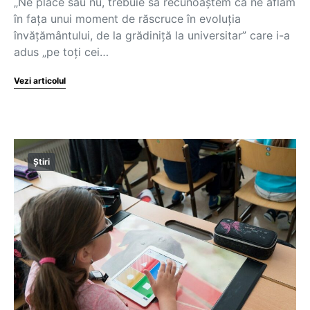
„Ne place sau nu, trebuie să recunoaștem că ne aflăm
în fața unui moment de răscruce în evoluția
învățământului, de la grădiniță la universitar” care i-a
adus „pe toți cei…
Vezi articolul
Știri