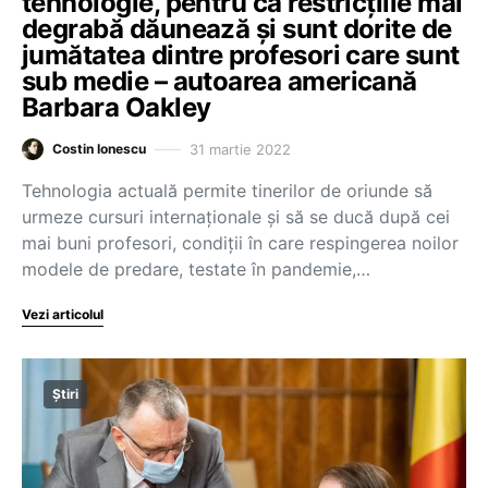
tehnologie, pentru că restricțiile mai
degrabă dăunează și sunt dorite de
jumătatea dintre profesori care sunt
sub medie – autoarea americană
Barbara Oakley
31 martie 2022
Costin Ionescu
Tehnologia actuală permite tinerilor de oriunde să
urmeze cursuri internaționale și să se ducă după cei
mai buni profesori, condiții în care respingerea noilor
modele de predare, testate în pandemie,…
Vezi articolul
Știri