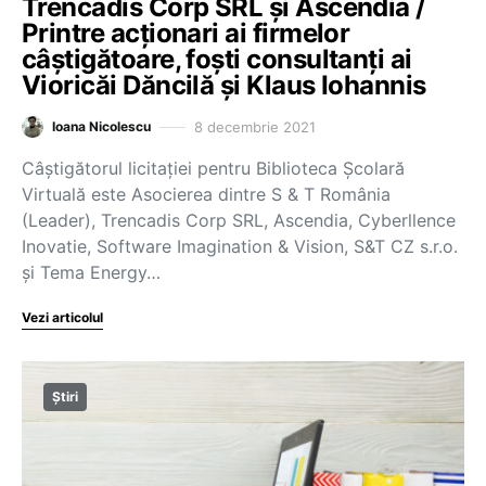
Trencadis Corp SRL și Ascendia /
Printre acționari ai firmelor
câștigătoare, foști consultanți ai
Vioricăi Dăncilă și Klaus Iohannis
8 decembrie 2021
Ioana Nicolescu
Câștigătorul licitației pentru Biblioteca Școlară
Virtuală este Asocierea dintre S & T România
(Leader), Trencadis Corp SRL, Ascendia, Cyberllence
Inovatie, Software Imagination & Vision, S&T CZ s.r.o.
și Tema Energy…
Vezi articolul
Știri