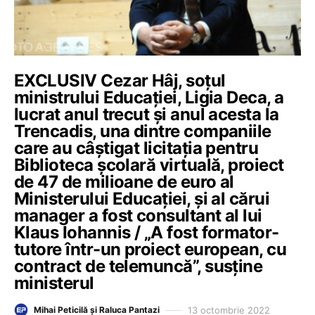
EXCLUSIV Cezar Hâj, soțul
ministrului Educației, Ligia Deca, a
lucrat anul trecut și anul acesta la
Trencadis, una dintre companiile
care au câștigat licitația pentru
Biblioteca școlară virtuală, proiect
de 47 de milioane de euro al
Ministerului Educației, și al cărui
manager a fost consultant al lui
Klaus Iohannis / „A fost formator-
tutore într-un proiect european, cu
contract de telemuncă”, susține
ministerul
13 octombrie 2022
Mihai Peticilă și Raluca Pantazi