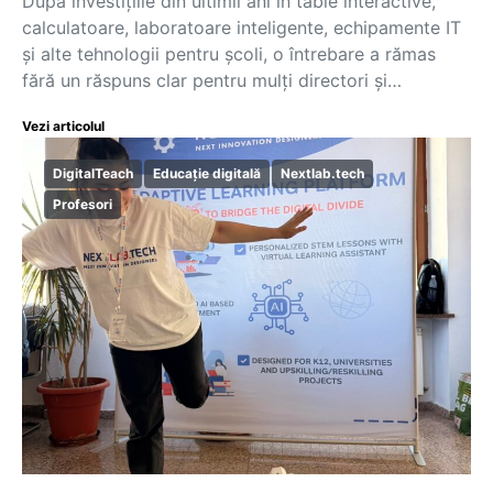
După investițiile din ultimii ani în table interactive,
calculatoare, laboratoare inteligente, echipamente IT
și alte tehnologii pentru școli, o întrebare a rămas
fără un răspuns clar pentru mulți directori și…
Vezi articolul
DigitalTeach
Educație digitală
Nextlab.tech
Profesori