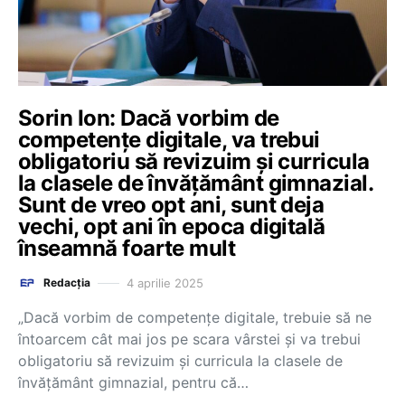
Sorin Ion: Dacă vorbim de
competenţe digitale, va trebui
obligatoriu să revizuim şi curricula
la clasele de învăţământ gimnazial.
Sunt de vreo opt ani, sunt deja
vechi, opt ani în epoca digitală
înseamnă foarte mult
4 aprilie 2025
Redacția
„Dacă vorbim de competenţe digitale, trebuie să ne
întoarcem cât mai jos pe scara vârstei şi va trebui
obligatoriu să revizuim şi curricula la clasele de
învăţământ gimnazial, pentru că…