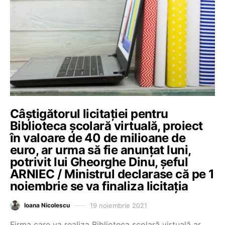
Câștigătorul licitației pentru
Biblioteca școlară virtuală, proiect
în valoare de 40 de milioane de
euro, ar urma să fie anunțat luni,
potrivit lui Gheorghe Dinu, șeful
ARNIEC / Ministrul declarase că pe 1
noiembrie se va finaliza licitația
19 noiembrie 2021
Ioana Nicolescu
Firma care va realiza Biblioteca școlară virtuală ar