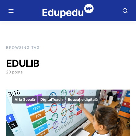
BROWSING TAG
EDULIB
20 posts
AI la Școală
DigitalTeach
Educație digitală