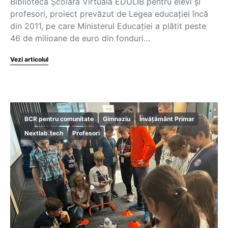
Biblioteca Școlară Virtuală EDULIB pentru elevi și
profesori, proiect prevăzut de Legea educației încă
din 2011, pe care Ministerul Educației a plătit peste
46 de milioane de euro din fonduri…
Vezi articolul
BCR pentru comunitate
Gimnaziu
Învățământ Primar
Nextlab.tech
Profesori