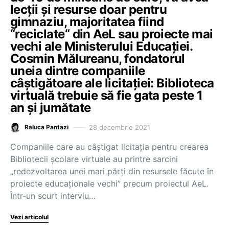
lecții și resurse doar pentru
gimnaziu, majoritatea fiind
“reciclate“ din AeL sau proiecte mai
vechi ale Ministerului Educației.
Cosmin Mălureanu, fondatorul
uneia dintre companiile
câștigătoare ale licitației: Biblioteca
virtuală trebuie să fie gata peste 1
an și jumătate
28 decembrie 2021
Raluca Pantazi
Companiile care au câștigat licitația pentru crearea
Bibliotecii școlare virtuale au printre sarcini
„redezvoltarea unei mari părți din resursele făcute în
proiecte educaționale vechi” precum proiectul AeL.
Într-un scurt interviu…
Vezi articolul