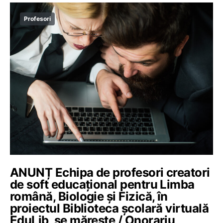
Profesori
ANUNȚ Echipa de profesori creatori
de soft educațional pentru Limba
română, Biologie și Fizică, în
proiectul Biblioteca școlară virtuală
EduLib, se mărește / Onorariu