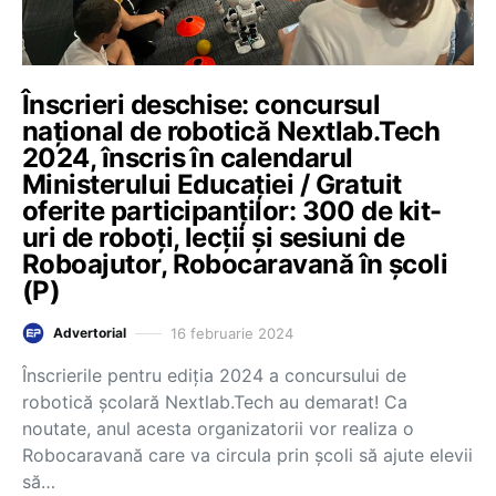
Înscrieri deschise: concursul
național de robotică Nextlab.Tech
2024, înscris în calendarul
Ministerului Educației / Gratuit
oferite participanților: 300 de kit-
uri de roboţi, lecţii şi sesiuni de
Roboajutor, Robocaravană în școli
(P)
16 februarie 2024
Advertorial
Înscrierile pentru ediția 2024 a concursului de
robotică școlară Nextlab.Tech au demarat! Ca
noutate, anul acesta organizatorii vor realiza o
Robocaravană care va circula prin școli să ajute elevii
să…