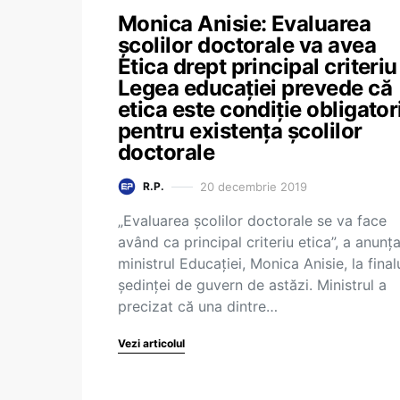
Monica Anisie: Evaluarea
şcolilor doctorale va avea
Etica drept principal criteriu
Legea educației prevede că
etica este condiție obligator
pentru existența școlilor
doctorale
20 decembrie 2019
R.P.
„Evaluarea şcolilor doctorale se va face
având ca principal criteriu etica”, a anunța
ministrul Educației, Monica Anisie, la final
ședinței de guvern de astăzi. Ministrul a
precizat că una dintre…
Vezi articolul