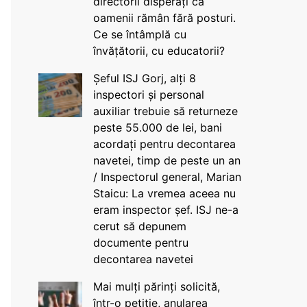
directorii disperați că
oamenii rămân fără posturi.
Ce se întâmplă cu
învățătorii, cu educatorii?
Șeful ISJ Gorj, alți 8
inspectori și personal
auxiliar trebuie să returneze
peste 55.000 de lei, bani
acordați pentru decontarea
navetei, timp de peste un an
/ Inspectorul general, Marian
Staicu: La vremea aceea nu
eram inspector șef. ISJ ne-a
cerut să depunem
documente pentru
decontarea navetei
Mai mulți părinți solicită,
într-o petiție, anularea