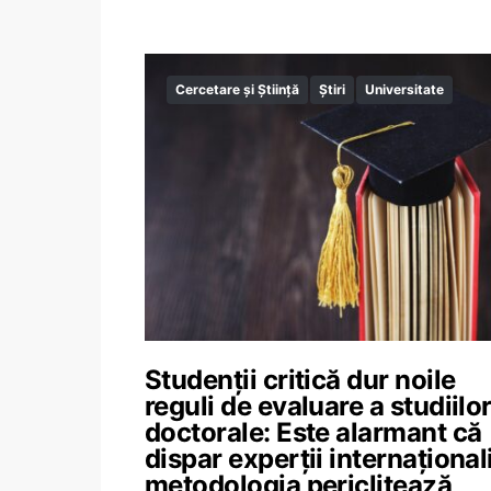
Cercetare și Știință
Știri
Universitate
Studenții critică dur noile
reguli de evaluare a studiilo
doctorale: Este alarmant că
dispar experții internaționali
metodologia periclitează