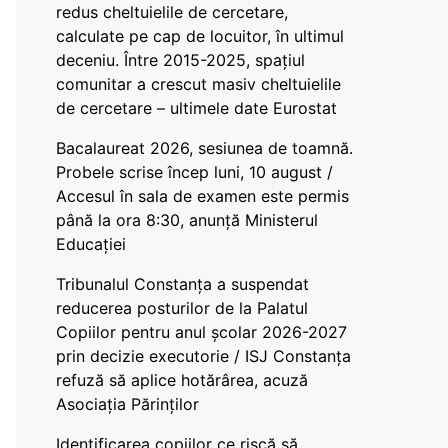
redus cheltuielile de cercetare,
calculate pe cap de locuitor, în ultimul
deceniu. Între 2015-2025, spațiul
comunitar a crescut masiv cheltuielile
de cercetare – ultimele date Eurostat
Bacalaureat 2026, sesiunea de toamnă.
Probele scrise încep luni, 10 august /
Accesul în sala de examen este permis
până la ora 8:30, anunță Ministerul
Educației
Tribunalul Constanța a suspendat
reducerea posturilor de la Palatul
Copiilor pentru anul școlar 2026-2027
prin decizie executorie / ISJ Constanța
refuză să aplice hotărârea, acuză
Asociația Părinților
Identificarea copiilor ce riscă să