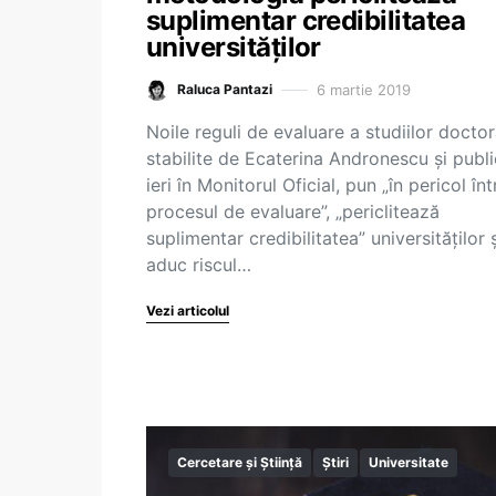
suplimentar credibilitatea
universităților
6 martie 2019
Raluca Pantazi
Noile reguli de evaluare a studiilor doctor
stabilite de Ecaterina Andronescu și publ
ieri în Monitorul Oficial, pun „în pericol în
procesul de evaluare”, „periclitează
suplimentar credibilitatea” universităților ș
aduc riscul…
Vezi articolul
Cercetare și Știință
Știri
Universitate