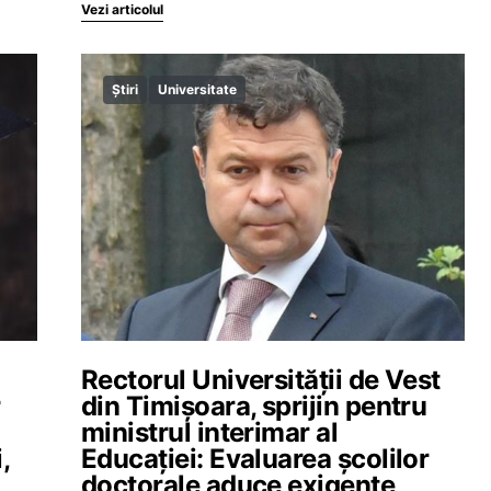
Vezi articolul
Știri
Universitate
Rectorul Universității de Vest
r
din Timișoara, sprijin pentru
ministrul interimar al
,
Educației: Evaluarea școlilor
doctorale aduce exigențe