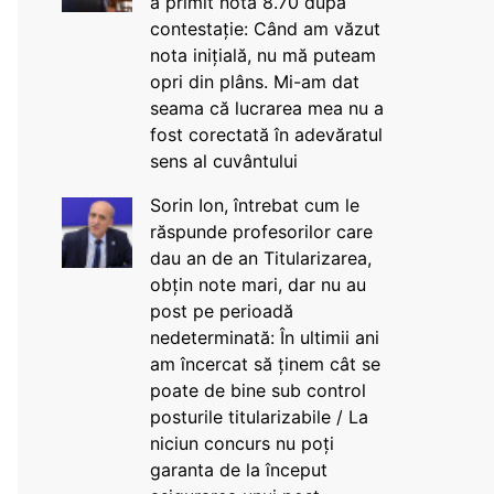
a primit nota 8.70 după
contestație: Când am văzut
nota inițială, nu mă puteam
opri din plâns. Mi-am dat
seama că lucrarea mea nu a
fost corectată în adevăratul
sens al cuvântului
Sorin Ion, întrebat cum le
răspunde profesorilor care
dau an de an Titularizarea,
obțin note mari, dar nu au
post pe perioadă
nedeterminată: În ultimii ani
am încercat să ținem cât se
poate de bine sub control
posturile titularizabile / La
niciun concurs nu poți
garanta de la început