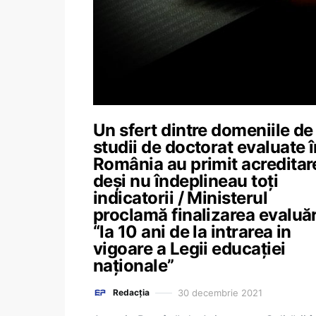
Un sfert dintre domeniile de
studii de doctorat evaluate î
România au primit acreditar
deși nu îndeplineau toți
indicatorii / Ministerul
proclamă finalizarea evaluăr
“la 10 ani de la intrarea in
vigoare a Legii educației
naționale”
30 decembrie 2021
Redacția