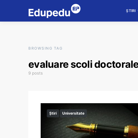
ȘTIRI
BROWSING TAG
evaluare scoli doctoral
9 posts
Știri
Universitate