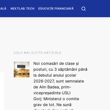
OALĂ
NEXTLAB.TECH
EDUCAȚIE FINANCIARĂ
CELE MAI CITITE ARTICOLE
Noi comasări de clase și
posturi, cu 3 săptămâni până
la debutul anului școlar
2026-2027, sunt semnalate
de Alin Badea, prim-
vicepreședinte USLI
Gorj: Ministerul o comite
grav de tot. Ne sună