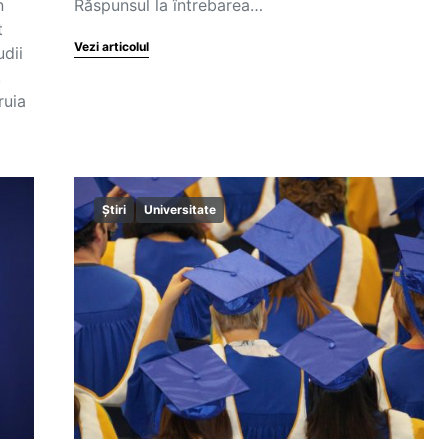
n
Răspunsul la întrebarea…
t
Vezi articolul
udii
,
ruia
Știri
Universitate