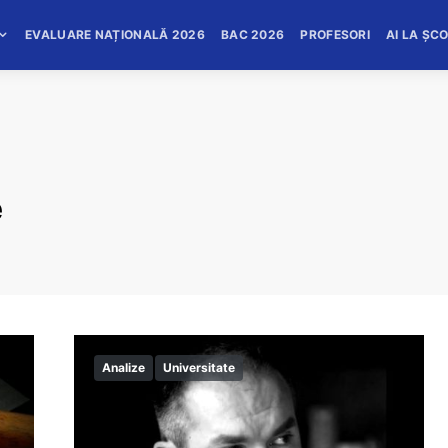
EVALUARE NAȚIONALĂ 2026
BAC 2026
PROFESORI
AI LA ȘC
e
Analize
Universitate