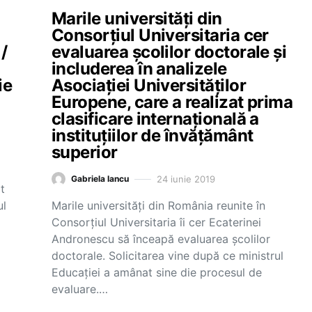
Marile universități din
Consorțiul Universitaria cer
 /
evaluarea școlilor doctorale și
includerea în analizele
ie
Asociației Universităților
Europene, care a realizat prima
clasificare internațională a
instituțiilor de învățământ
superior
24 iunie 2019
Gabriela Iancu
t
ul
Marile universități din România reunite în
Consorțiul Universitaria îi cer Ecaterinei
Andronescu să înceapă evaluarea școlilor
doctorale. Solicitarea vine după ce ministrul
Educației a amânat sine die procesul de
evaluare.…