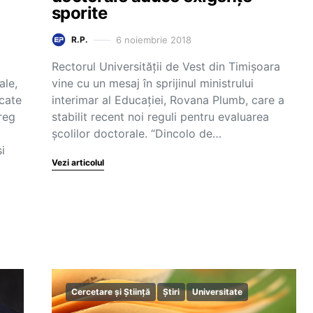
sporite
6 noiembrie 2018
R.P.
Rectorul Universității de Vest din Timișoara
ale,
vine cu un mesaj în sprijinul ministrului
icate
interimar al Educației, Rovana Plumb, care a
treg
stabilit recent noi reguli pentru evaluarea
școlilor doctorale. “Dincolo de…
i
Vezi articolul
Cercetare și Știință
Știri
Universitate