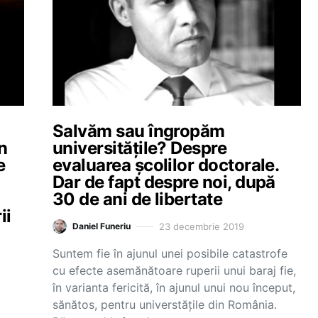
Salvăm sau îngropăm
n
universitățile? Despre
e
evaluarea școlilor doctorale.
Dar de fapt despre noi, după
30 de ani de libertate
ii
23 decembrie 2019
Daniel Funeriu
Suntem fie în ajunul unei posibile catastrofe
cu efecte asemănătoare ruperii unui baraj fie,
în varianta fericită, în ajunul unui nou început,
sănătos, pentru universtățile din România.