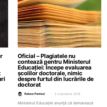
r
Oficial – Plagiatele nu
contează pentru Ministerul
Educației: Începe evaluarea
t
școlilor doctorale, nimic
ri
despre furtul din lucrările de
doctorat
5 noiembrie 2018
Raluca Pantazi
Ministerul Educației anunță că demarează