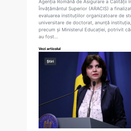
Agenția Română de Asigurare a Calității î
Învățământul Superior (ARACIS) a finaliza
evaluarea instituțiilor organizatoare de st
universitare de doctorat, anunță instituția
precum și Ministerul Educației, potrivit că
au fost…
Vezi articolul
Știri