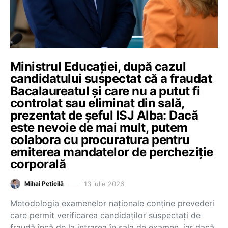
Ministrul Educației, după cazul
candidatului suspectat că a fraudat
Bacalaureatul și care nu a putut fi
controlat sau eliminat din sală,
prezentat de șeful ISJ Alba: Dacă
este nevoie de mai mult, putem
colabora cu procuratura pentru
emiterea mandatelor de percheziție
corporală
13 iulie 2026
Mihai Peticilă
Metodologia examenelor naționale conține prevederi
care permit verificarea candidaților suspectați de
fraudă încă de la intrarea în sala de examen, iar dacă