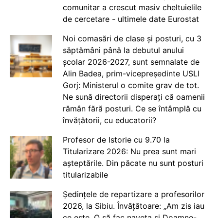
comunitar a crescut masiv cheltuielile
de cercetare - ultimele date Eurostat
Noi comasări de clase și posturi, cu 3
săptămâni până la debutul anului
școlar 2026-2027, sunt semnalate de
Alin Badea, prim-vicepreședinte USLI
Gorj: Ministerul o comite grav de tot.
Ne sună directorii disperați că oamenii
rămân fără posturi. Ce se întâmplă cu
învățătorii, cu educatorii?
Profesor de Istorie cu 9.70 la
Titularizare 2026: Nu prea sunt mari
așteptările. Din păcate nu sunt posturi
titularizabile
Ședințele de repartizare a profesorilor
2026, la Sibiu. Învățătoare: „Am zis iau
ce este. O să fac naveta și Doamne-