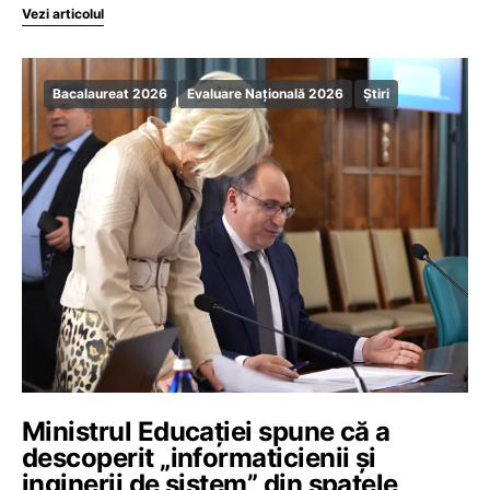
Vezi articolul
Bacalaureat 2026
Evaluare Națională 2026
Știri
Ministrul Educației spune că a
descoperit „informaticienii și
inginerii de sistem” din spatele