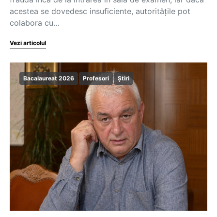
acestea se dovedesc insuficiente, autoritățile pot
colabora cu…
Vezi articolul
Bacalaureat 2026
Profesori
Știri