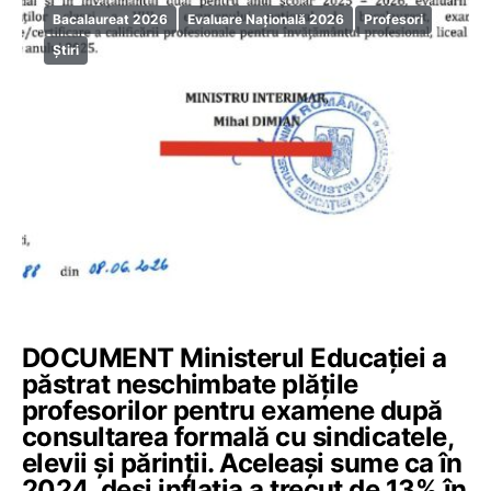
Bacalaureat 2026
Evaluare Națională 2026
Profesori
Știri
DOCUMENT Ministerul Educației a
păstrat neschimbate plățile
profesorilor pentru examene după
consultarea formală cu sindicatele,
elevii și părinții. Aceleași sume ca în
2024, deși inflația a trecut de 13% în