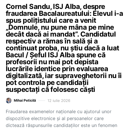
Cornel Sandu, ISJ Alba, despre
fraudarea Bacalaureatului: Elevul i-a
spus polițistului care a venit
„Domnule, nu pune mâna pe mine
decât dacă ai mandat”. Candidatul
respectiv a rămas în sală și a
continuat proba, nu știu dacă a luat
Bacul / Șeful ISJ Alba spune că
profesorii nu mai pot depista
lucrările identice prin evaluarea
digitalizată, iar supraveghetorii nu îi
pot controla pe candidații
suspectați că folosesc căști
12 iulie 2026
Mihai Peticilă
Fraudarea examenelor naționale cu ajutorul unor
dispozitive electronice și al persoanelor care
dictează răspunsurile candidaților este un fenomen