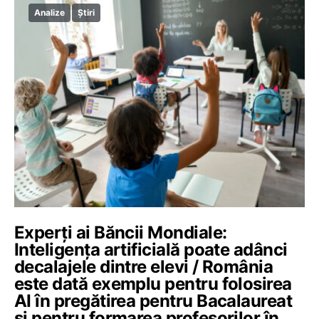
Analize
Știri
Experți ai Băncii Mondiale:
Inteligența artificială poate adânci
decalajele dintre elevi / România
este dată exemplu pentru folosirea
AI în pregătirea pentru Bacalaureat
și pentru formarea profesorilor în