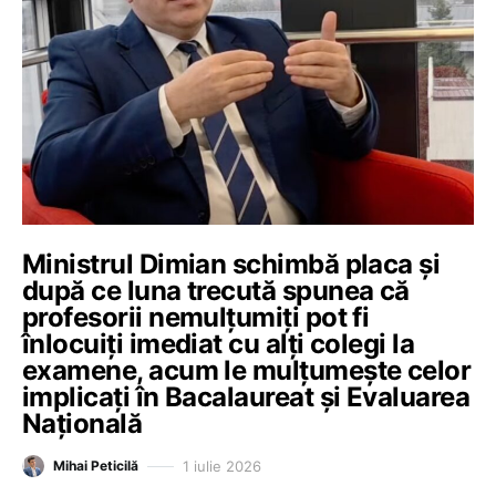
Ministrul Dimian schimbă placa și
după ce luna trecută spunea că
profesorii nemulțumiți pot fi
înlocuiți imediat cu alți colegi la
examene, acum le mulțumește celor
implicați în Bacalaureat și Evaluarea
Națională
1 iulie 2026
Mihai Peticilă