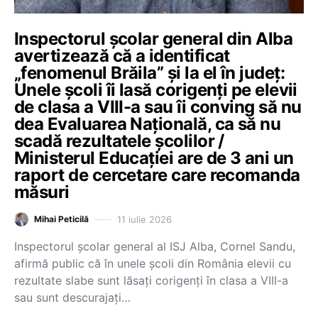
Inspectorul școlar general din Alba
avertizează că a identificat
„fenomenul Brăila” și la el în județ:
Unele școli îi lasă corigenți pe elevii
de clasa a VIII-a sau îi conving să nu
dea Evaluarea Națională, ca să nu
scadă rezultatele școlilor /
Ministerul Educației are de 3 ani un
raport de cercetare care recomanda
măsuri
11 iulie 2026
Mihai Peticilă
Inspectorul școlar general al ISJ Alba, Cornel Sandu,
afirmă public că în unele școli din România elevii cu
rezultate slabe sunt lăsați corigenți în clasa a VIII-a
sau sunt descurajați…