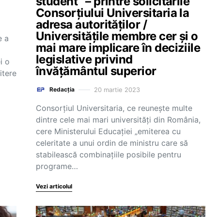
student” – printre solicitările
Consorțiului Universitaria la
adresa autorităților /
Universitățile membre cer și o
e a
mai mare implicare în deciziile
legislative privind
i o
învățământul superior
itere
20 martie 2023
Redacția
Consorțiul Universitaria, ce reunește multe
dintre cele mai mari universități din România,
cere Ministerului Educației „emiterea cu
celeritate a unui ordin de ministru care să
stabilească combinațiile posibile pentru
programe…
Vezi articolul