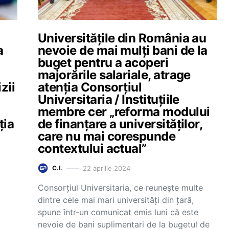
Universitățile din România au
a
nevoie de mai mulți bani de la
buget pentru a acoperi
majorările salariale, atrage
zii
atenția Consorțiul
Universitaria / Instituțiile
membre cer „reforma modului
ția
de finanțare a universităților,
care nu mai corespunde
contextului actual”
22 aprilie 2024
C.I.
Consorțiul Universitaria, ce reunește multe
dintre cele mai mari universități din țară,
spune într-un comunicat emis luni că este
nevoie de bani suplimentari de la bugetul de