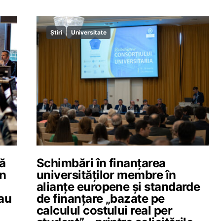
Știri
Universitate
tă
Schimbări în finanțarea
în
universităților membre în
alianțe europene și standarde
 au
de finanțare „bazate pe
calculul costului real per