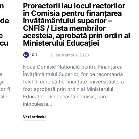
um
Prorectorii iau locul rectorilor
în Comisia pentru finanțarea
 de
învățământului superior –
CNFIS / Lista membrilor
e
acesteia, aprobată prin ordin al
 cu
Ministerului Educației
21 septembrie 2023
C.I.
Noua Comisie Națională pentru Finanțarea
e
Învățământului Superior, for ce recomandă
și
felul în care să fie finanțate universitățile, a
or fi
fost aprobată prin ordin al Ministerului
iale
Educației. Din această comisie, care
înlocuiește…
Vezi articolul