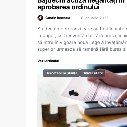
Bajdechi acuză ilegalități în
aprobarea ordinului
6 ianuarie 2025
Costin Ionescu
Studenții doctoranzi care au fost înmatric
la buget, cu frecvență dar fără bursă, înai
să intre în vigoare noua Lege a învățămân
superior urmează să rămână fără bursă și
Vezi articolul
Cercetare și Știință
Universitate