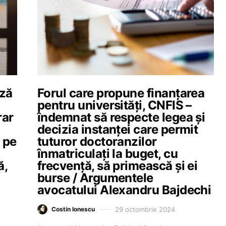
ază
Forul care propune finanțarea
pentru universități, CNFIS –
rar
îndemnat să respecte legea și
decizia instanței care permit
ă pe
tuturor doctoranzilor
înmatriculați la buget, cu
ă,
frecvență, să primească și ei
burse / Argumentele
avocatului Alexandru Bajdechi
29 octombrie 2024
Costin Ionescu