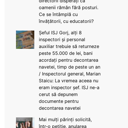
directorii disperați că
oamenii rămân fără posturi.
Ce se întâmplă cu
învățătorii, cu educatorii?
Șeful ISJ Gorj, alți 8
inspectori și personal
auxiliar trebuie să returneze
peste 55.000 de lei, bani
acordați pentru decontarea
navetei, timp de peste un an
/ Inspectorul general, Marian
Staicu: La vremea aceea nu
eram inspector șef. ISJ ne-a
cerut să depunem
documente pentru
decontarea navetei
Mai mulți părinți solicită,
într-o petiție, anularea