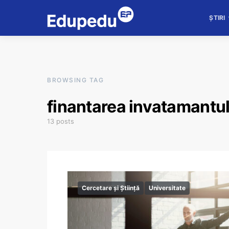
ȘTIRI
BROWSING TAG
finantarea invatamantul
13 posts
Cercetare și Știință
Universitate