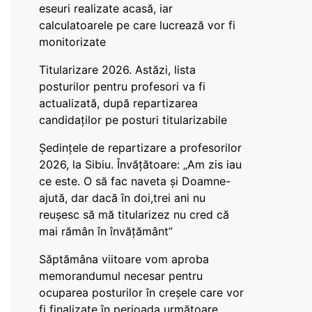
eseuri realizate acasă, iar
calculatoarele pe care lucrează vor fi
monitorizate
Titularizare 2026. Astăzi, lista
posturilor pentru profesori va fi
actualizată, după repartizarea
candidaților pe posturi titularizabile
Ședințele de repartizare a profesorilor
2026, la Sibiu. Învățătoare: „Am zis iau
ce este. O să fac naveta și Doamne-
ajută, dar dacă în doi,trei ani nu
reușesc să mă titularizez nu cred că
mai rămân în învățământ”
Săptămâna viitoare vom aproba
memorandumul necesar pentru
ocuparea posturilor în creșele care vor
fi finalizate în perioada următoare,