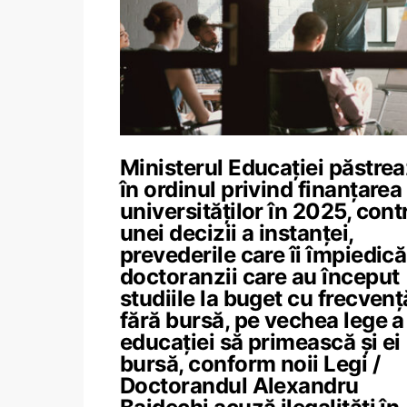
Ministerul Educației păstre
în ordinul privind finanțarea
universităților în 2025, cont
unei decizii a instanței,
prevederile care îi împiedic
doctoranzii care au început
studiile la buget cu frecvenț
fără bursă, pe vechea lege a
educației să primească și ei
bursă, conform noii Legi /
Doctorandul Alexandru