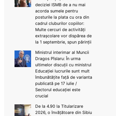
deciziei ISMB de a nu mai
acorda sumele pentru
posturile la plata cu ora din
cadrul cluburilor copiilor:
Multe cercuri de activități
extrașcolare vor dispărea de
la 1 septembrie, spun părinții
Ministrul interimar al Muncii
Dragos Pîslaru: În urma
ultimelor discuții cu ministrul
Educației lucrurile sunt mult
îmbunătățite față de varianta
publicată pe 17 iulie /
Sectorul educației este
crucial
De la 4.90 la Titularizare
2026, o învățătoare din Sibiu