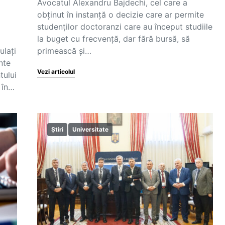
Avocatul Alexandru Bajdechi, cel care a
obținut în instanță o decizie care ar permite
studenților doctoranzi care au început studiile
la buget cu frecvență, dar fără bursă, să
ulați
primească și…
nte
Vezi articolul
tului
 în…
Știri
Universitate