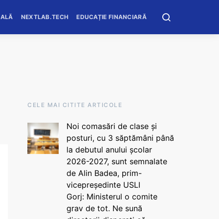
OALĂ
NEXTLAB.TECH
EDUCAȚIE FINANCIARĂ
CELE MAI CITITE ARTICOLE
Noi comasări de clase și
posturi, cu 3 săptămâni până
la debutul anului școlar
2026-2027, sunt semnalate
de Alin Badea, prim-
vicepreședinte USLI
Gorj: Ministerul o comite
grav de tot. Ne sună