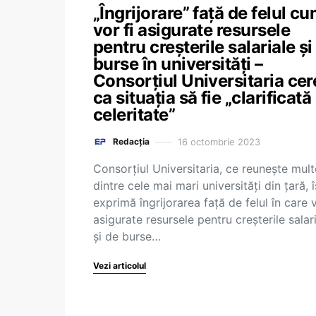
„Îngrijorare” față de felul c
vor fi asigurate resursele
pentru creșterile salariale și
burse în universități –
Consorțiul Universitaria cer
ca situația să fie „clarificată
celeritate”
16 octombrie 2023
Redacția
Consorțiul Universitaria, ce reunește mult
dintre cele mai mari universități din țară, î
exprimă îngrijorarea față de felul în care v
asigurate resursele pentru creșterile salar
și de burse…
Vezi articolul