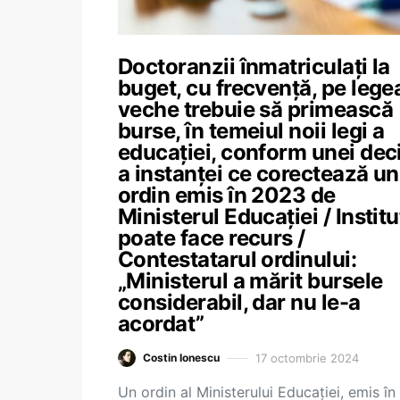
Doctoranzii înmatriculați la
buget, cu frecvență, pe lege
veche trebuie să primească
burse, în temeiul noii legi a
educației, conform unei deci
a instanței ce corectează un
ordin emis în 2023 de
Ministerul Educației / Institu
poate face recurs /
Contestatarul ordinului:
„Ministerul a mărit bursele
considerabil, dar nu le-a
acordat”
17 octombrie 2024
Costin Ionescu
Un ordin al Ministerului Educației, emis în