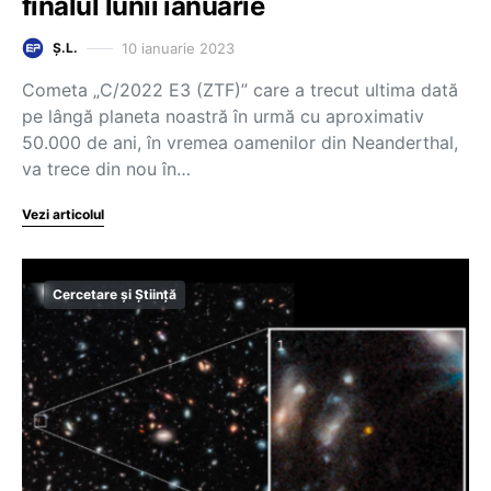
finalul lunii ianuarie
10 ianuarie 2023
Ș.L.
Cometa „C/2022 E3 (ZTF)” care a trecut ultima dată
pe lângă planeta noastră în urmă cu aproximativ
50.000 de ani, în vremea oamenilor din Neanderthal,
va trece din nou în…
Vezi articolul
Cercetare și Știință