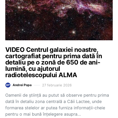
VIDEO Centrul galaxiei noastre,
cartografiat pentru prima dată în
detaliu pe o zonă de 650 de ani-
lumină, cu ajutorul
radiotelescopului ALMA
27 februarie 2026
Andrei Popa
Oamenii de știință au putut să observe pentru prima
dată în detaliu zona centrală a Căii Lactee, unde
formarea stelelor ar putea furniza informații-cheie
pentru o mai bună înțelegere asupra…