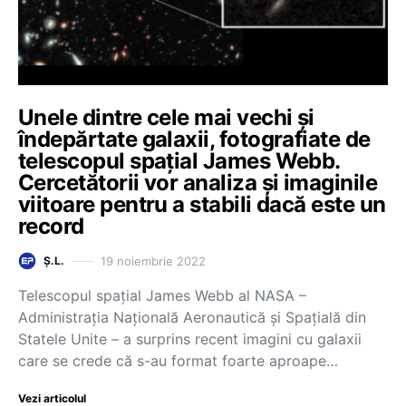
Unele dintre cele mai vechi și
îndepărtate galaxii, fotografiate de
telescopul spațial James Webb.
Cercetătorii vor analiza și imaginile
viitoare pentru a stabili dacă este un
record
19 noiembrie 2022
Ș.L.
Telescopul spațial James Webb al NASA –
Administrația Națională Aeronautică și Spațială din
Statele Unite – a surprins recent imagini cu galaxii
care se crede că s-au format foarte aproape…
Vezi articolul