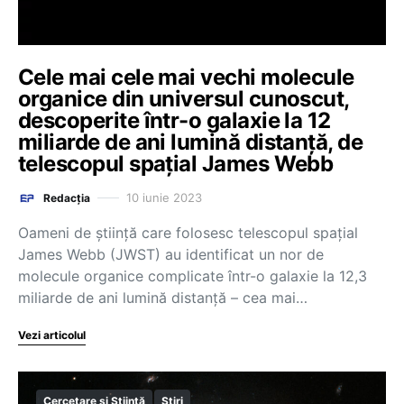
Cele mai cele mai vechi molecule
organice din universul cunoscut,
descoperite într-o galaxie la 12
miliarde de ani lumină distanță, de
telescopul spațial James Webb
10 iunie 2023
Redacția
Oameni de ştiinţă care folosesc telescopul spaţial
James Webb (JWST) au identificat un nor de
molecule organice complicate într-o galaxie la 12,3
miliarde de ani lumină distanţă – cea mai…
Vezi articolul
Cercetare și Știință
Știri