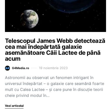
Telescopul James Webb detectează
cea mai îndepărtată galaxie
asemănătoare Căii Lactee de până
acum
19 noiembrie 2023
G4Media.ro
Astronomii au observat un fenomen intrigant în
universul îndepărtat – o galaxie care seamănă foarte
mult cu Calea Lactee – și care pune în discuție teorii
cheie privind modul în…
Vezi articolul