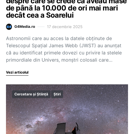
despre care se crede că aveau mase
de până la 10.000 de ori mai mari
decât cea a Soarelui
17 decembrie 2025
G4Media.ro
Astronomii care au acces la datele obţinute de
Telescopul Spaţial James Webb (JWST) au anunţat
că au identificat primele dovezi cu privire la stelele
primordiale din Univers, monştri colosali care…
Vezi articolul
Cercetare și Știință
Știri