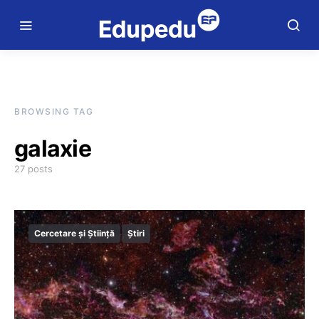
BROWSING TAG
galaxie
27 posts
Cercetare și Știință
Știri