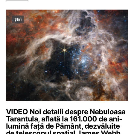
Știri
VIDEO Noi detalii despre Nebuloasa
Tarantula, aflată la 161.000 de ani-
lumină față de Pământ, dezvăluite
de telescopul spațial James Webb