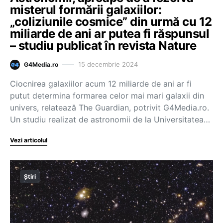
misterul formării galaxiilor:
„coliziunile cosmice” din urmă cu 12
miliarde de ani ar putea fi răspunsul
– studiu publicat în revista Nature
15 decembrie 2024
G4Media.ro
Ciocnirea galaxiilor acum 12 miliarde de ani ar fi
putut determina formarea celor mai mari galaxii din
univers, relatează The Guardian, potrivit G4Media.ro.
Un studiu realizat de astronomii de la Universitatea…
Vezi articolul
Știri