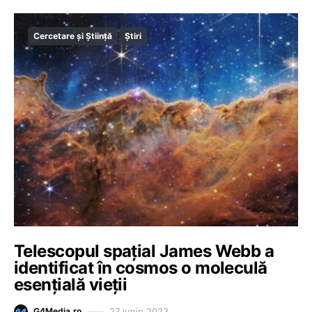
Cercetare și Știință
Știri
Telescopul spațial James Webb a
identificat în cosmos o moleculă
esențială vieții
27 iunie 2023
G4Media.ro