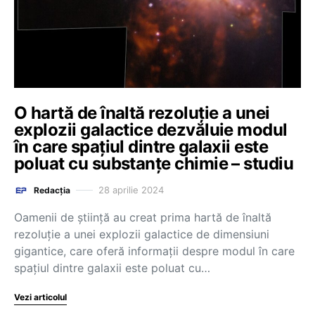
O hartă de înaltă rezoluție a unei
explozii galactice dezvăluie modul
în care spațiul dintre galaxii este
poluat cu substanțe chimie – studiu
28 aprilie 2024
Redacția
Oamenii de ştiinţă au creat prima hartă de înaltă
rezoluţie a unei explozii galactice de dimensiuni
gigantice, care oferă informaţii despre modul în care
spaţiul dintre galaxii este poluat cu…
Vezi articolul