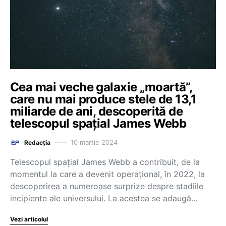
Cea mai veche galaxie „moartă”,
care nu mai produce stele de 13,1
miliarde de ani, descoperită de
telescopul spațial James Webb
10 martie 2024
Redacția
Telescopul spaţial James Webb a contribuit, de la
momentul la care a devenit operaţional, în 2022, la
descoperirea a numeroase surprize despre stadiile
incipiente ale universului. La acestea se adaugă…
Vezi articolul