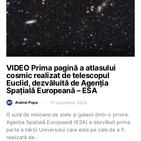
VIDEO Prima pagină a atlasului
cosmic realizat de telescopul
Euclid, dezvăluită de Agenția
Spațială Europeană – ESA
17 octombrie 2024
Andrei Popa
O sută de milioane de stele şi galaxii dintr-o privire:
Agenţia Spaţială Europeană (ESA) a dezvăluit prima
parte a hărţii Universului care este pe cale de a fi
realizată de…