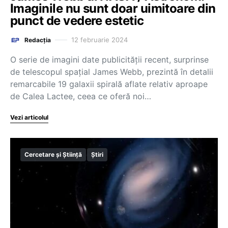
Imaginile nu sunt doar uimitoare din
punct de vedere estetic
12 februarie 2024
Redacția
O serie de imagini date publicităţii recent, surprinse
de telescopul spaţial James Webb, prezintă în detalii
remarcabile 19 galaxii spirală aflate relativ aproape
de Calea Lactee, ceea ce oferă noi…
Vezi articolul
Cercetare și Știință
Știri