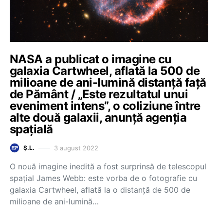
NASA a publicat o imagine cu
galaxia Cartwheel, aflată la 500 de
milioane de ani-lumină distanță față
de Pământ / „Este rezultatul unui
eveniment intens”, o coliziune între
alte două galaxii, anunță agenția
spațială
3 august 2022
Ș.L.
O nouă imagine inedită a fost surprinsă de telescopul
spațial James Webb: este vorba de o fotografie cu
galaxia Cartwheel, aflată la o distanță de 500 de
milioane de ani-lumină…