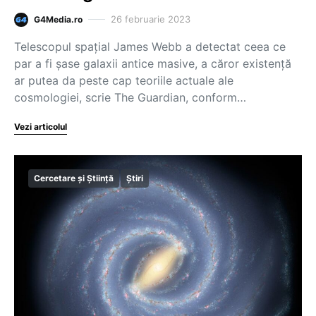
26 februarie 2023
G4Media.ro
Telescopul spațial James Webb a detectat ceea ce
par a fi șase galaxii antice masive, a căror existență
ar putea da peste cap teoriile actuale ale
cosmologiei, scrie The Guardian, conform…
Vezi articolul
Cercetare și Știință
Știri