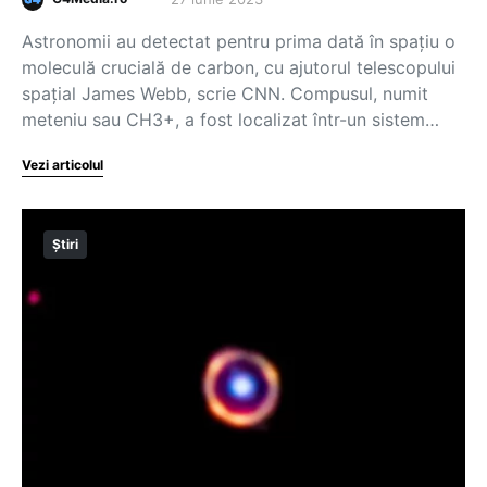
Astronomii au detectat pentru prima dată în spațiu o
moleculă crucială de carbon, cu ajutorul telescopului
spațial James Webb, scrie CNN. Compusul, numit
meteniu sau CH3+, a fost localizat într-un sistem…
Vezi articolul
Știri