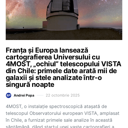
Franța și Europa lansează
cartografierea Universului cu
4MOST, „ochiul” telescopului VISTA
din Chile: primele date arată mii de
galaxii și stele analizate într-o
singură noapte
22 octombrie 2025
Andrei Popa
4MOST, o instalație spectroscopică atașată de
telescopul Observatorului european VISTA, amplasat
în Chile, a furnizat primele sale analize în această
săptămână, dând startul unei vaste cartografieri a