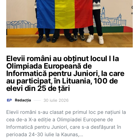
Elevii români au obținut locul I la
Olimpiada Europeană de
Informatică pentru Juniori, la care
au participat, în Lituania, 100 de
elevi din 25 de țări
30 iulie 2026
Redacția
Elevii români s-au clasat pe primul loc pe naţiuni la
cea de-a X-a ediţie a Olimpiadei Europene de
Informatică pentru Juniori, care s-a desfăşurat în
perioada 24-30 iulie la Kaunas,…