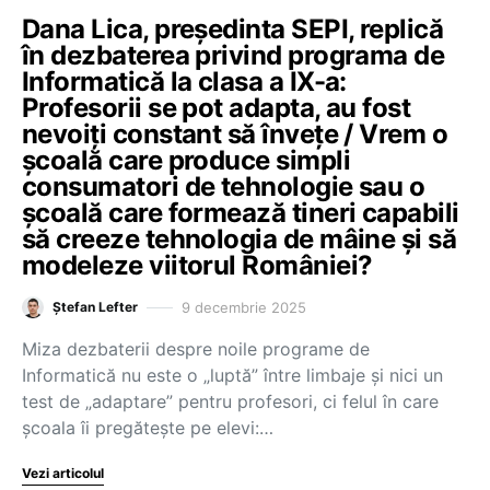
Dana Lica, președinta SEPI, replică
în dezbaterea privind programa de
Informatică la clasa a IX-a:
Profesorii se pot adapta, au fost
nevoiți constant să învețe / Vrem o
școală care produce simpli
consumatori de tehnologie sau o
școală care formează tineri capabili
să creeze tehnologia de mâine și să
modeleze viitorul României?
9 decembrie 2025
Ștefan Lefter
Miza dezbaterii despre noile programe de
Informatică nu este o „luptă” între limbaje și nici un
test de „adaptare” pentru profesori, ci felul în care
școala îi pregătește pe elevi:…
Vezi articolul