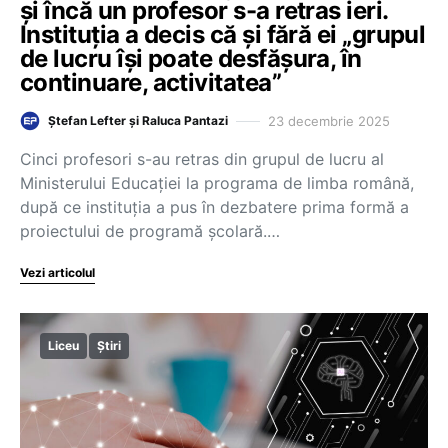
și încă un profesor s-a retras ieri.
Instituția a decis că și fără ei „grupul
de lucru își poate desfășura, în
continuare, activitatea”
23 decembrie 2025
Ștefan Lefter și Raluca Pantazi
Cinci profesori s-au retras din grupul de lucru al
Ministerului Educației la programa de limba română,
după ce instituția a pus în dezbatere prima formă a
proiectului de programă școlară.…
Vezi articolul
Liceu
Știri