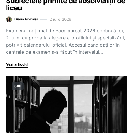
Subiectele primite de absolvenții de
liceu
2 iulie 2026
Diana Ghimiși
Examenul național de Bacalaureat 2026 continuă joi,
2 iulie, cu proba la alegere a profilului și specializării,
potrivit calendarului oficial. Accesul candidaților în
centrele de examen s-a făcut în intervalul…
Vezi articolul
Știri