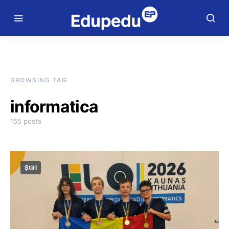
BROWSING TAG
informatica
155 posts
Știri