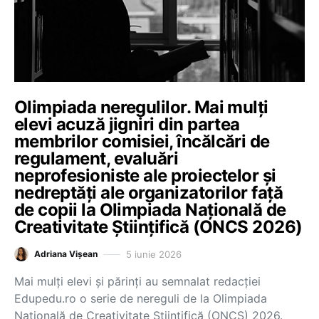
Olimpiada neregulilor. Mai mulți
elevi acuză jigniri din partea
membrilor comisiei, încălcări de
regulament, evaluări
neprofesioniste ale proiectelor și
nedreptăți ale organizatorilor față
de copii la Olimpiada Națională de
Creativitate Științifică (ONCS 2026)
5 iunie 2026
Adriana Vișean
Mai mulți elevi și părinți au semnalat redacției
Edupedu.ro o serie de nereguli de la Olimpiada
Națională de Creativitate Științifică (ONCS) 2026.