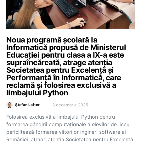
Noua programă școlară la
Informatică propusă de Ministerul
Educației pentru clasa a IX-a este
supraîncărcată, atrage atenția
Societatea pentru Excelență și
Performanță în Informatică, care
reclamă și folosirea exclusivă a
limbajului Python
3 decembrie 2025
Ștefan Lefter
Folosirea exclusivă a limbajului Python pentru
formarea gândirii computaționale a elevilor de liceu
periclitează formarea viitorilor ingineri software ai
României, atrage atenția Societatea pentru Excelență