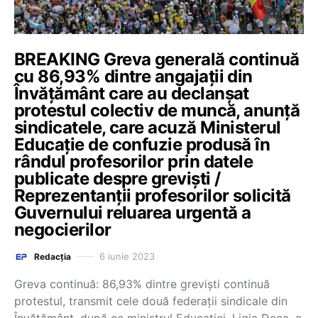
BREAKING Greva generală continuă
cu 86,93% dintre angajații din
Învățământ care au declanșat
protestul colectiv de muncă, anunță
sindicatele, care acuză Ministerul
Educație de confuzie produsă în
rândul profesorilor prin datele
publicate despre greviști /
Reprezentanții profesorilor solicită
Guvernului reluarea urgentă a
negocierilor
6 iunie 2023
Redacția
Greva continuă: 86,93% dintre greviști continuă
protestul, transmit cele două federații sindicale din
Învățământ, după ce ministrul Educației, Ligia Deca, a