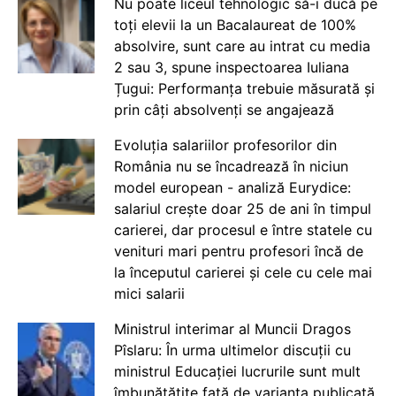
Nu poate liceul tehnologic să-i ducă pe
toți elevii la un Bacalaureat de 100%
absolvire, sunt care au intrat cu media
2 sau 3, spune inspectoarea Iuliana
Țugui: Performanța trebuie măsurată și
prin câți absolvenți se angajează
Evoluția salariilor profesorilor din
România nu se încadrează în niciun
model european - analiză Eurydice:
salariul crește doar 25 de ani în timpul
carierei, dar procesul e între statele cu
venituri mari pentru profesori încă de
la începutul carierei și cele cu cele mai
mici salarii
Ministrul interimar al Muncii Dragos
Pîslaru: În urma ultimelor discuții cu
ministrul Educației lucrurile sunt mult
îmbunătățite față de varianta publicată