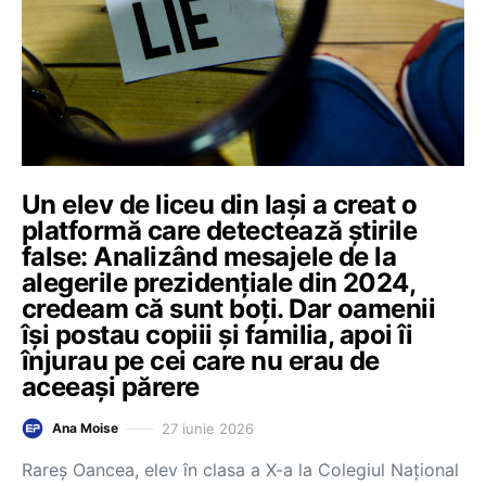
Un elev de liceu din Iași a creat o
platformă care detectează știrile
false: Analizând mesajele de la
alegerile prezidențiale din 2024,
credeam că sunt boți. Dar oamenii
își postau copiii și familia, apoi îi
înjurau pe cei care nu erau de
aceeași părere
27 iunie 2026
Ana Moise
Rareș Oancea, elev în clasa a X-a la Colegiul Național