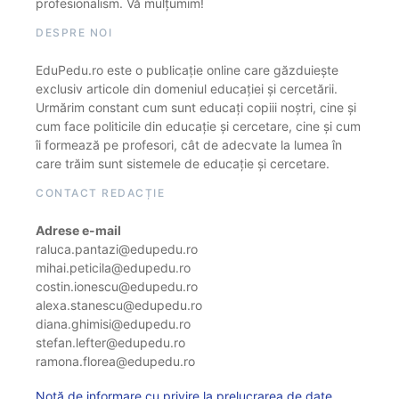
profesionalism. Vă mulțumim!
DESPRE NOI
EduPedu.ro este o publicație online care găzduiește
exclusiv articole din domeniul educației și cercetării.
Urmărim constant cum sunt educați copiii noștri, cine și
cum face politicile din educație și cercetare, cine și cum
îi formează pe profesori, cât de adecvate la lumea în
care trăim sunt sistemele de educație și cercetare.
CONTACT REDACȚIE
Adrese e-mail
raluca.pantazi@edupedu.ro
mihai.peticila@edupedu.ro
costin.ionescu@edupedu.ro
alexa.stanescu@edupedu.ro
diana.ghimisi@edupedu.ro
stefan.lefter@edupedu.ro
ramona.florea@edupedu.ro
Notă de informare cu privire la prelucrarea de date