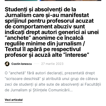
Studenți și absolvenți de la
Jurnalism care și-au manifestat
sprijinul pentru profesorul acuzat
de comportament abuziv sunt
indicați drept autori generici ai unei
“anchete” anonime ce încalcă
regulile minime din jurnalism /
Textul îl apără pe respectivul
profesor și acuză alte “interese”
27 martie 2023
Costin Ionescu
O “anchetă” fără autori declarați, prezentată drept
“scrisoare deschisă” și atribuită unui grup de câteva
zeci de studenți și alte sute de absolvenți ai Facultății
de Jurnalism și Științele Comunicării…
Vezi articolul