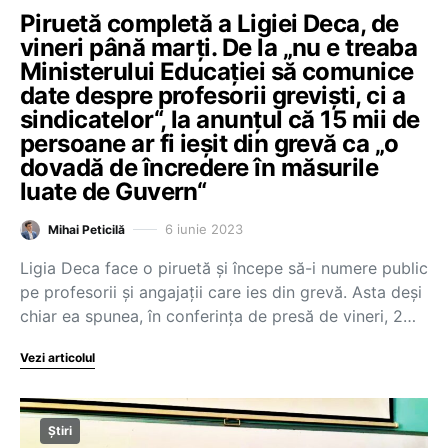
Piruetă completă a Ligiei Deca, de
vineri până marți. De la „nu e treaba
Ministerului Educației să comunice
date despre profesorii greviști, ci a
sindicatelor“, la anunțul că 15 mii de
persoane ar fi ieșit din grevă ca „o
dovadă de încredere în măsurile
luate de Guvern“
6 iunie 2023
Mihai Peticilă
Ligia Deca face o piruetă și începe să-i numere public
pe profesorii și angajații care ies din grevă. Asta deși
chiar ea spunea, în conferința de presă de vineri, 2…
Vezi articolul
Știri