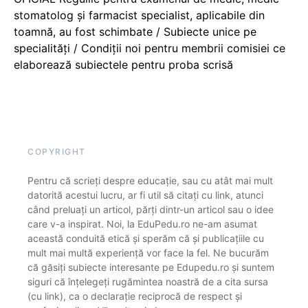
stomatolog și farmacist specialist, aplicabile din
toamnă, au fost schimbate / Subiecte unice pe
specialități / Condiții noi pentru membrii comisiei ce
elaborează subiectele pentru proba scrisă
COPYRIGHT
Pentru că scrieți despre educație, sau cu atât mai mult
datorită acestui lucru, ar fi util să citați cu link, atunci
când preluați un articol, părți dintr-un articol sau o idee
care v-a inspirat. Noi, la EduPedu.ro ne-am asumat
această conduită etică și sperăm că și publicațiile cu
mult mai multă experiență vor face la fel. Ne bucurăm
că găsiți subiecte interesante pe Edupedu.ro și suntem
siguri că înțelegeți rugămintea noastră de a cita sursa
(cu link), ca o declarație reciprocă de respect și