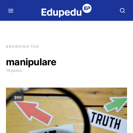
BROWSING TAG
manipulare
14 posts
Știri