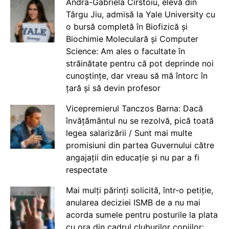
Andra-Gabriela Cîrstoiu, elevă din
Târgu Jiu, admisă la Yale University cu
o bursă completă în Biofizică și
Biochimie Moleculară și Computer
Science: Am ales o facultate în
străinătate pentru că pot deprinde noi
cunoștințe, dar vreau să mă întorc în
țară și să devin profesor
Vicepremierul Tanczos Barna: Dacă
învățământul nu se rezolvă, pică toată
legea salarizării / Sunt mai multe
promisiuni din partea Guvernului către
angajații din educație și nu par a fi
respectate
Mai mulți părinți solicită, într-o petiție,
anularea deciziei ISMB de a nu mai
acorda sumele pentru posturile la plata
cu ora din cadrul cluburilor copiilor: