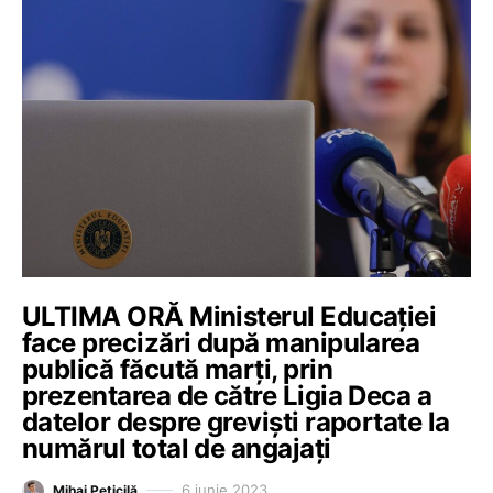
ULTIMA ORĂ Ministerul Educației
face precizări după manipularea
publică făcută marți, prin
prezentarea de către Ligia Deca a
datelor despre greviști raportate la
numărul total de angajați
6 iunie 2023
Mihai Peticilă