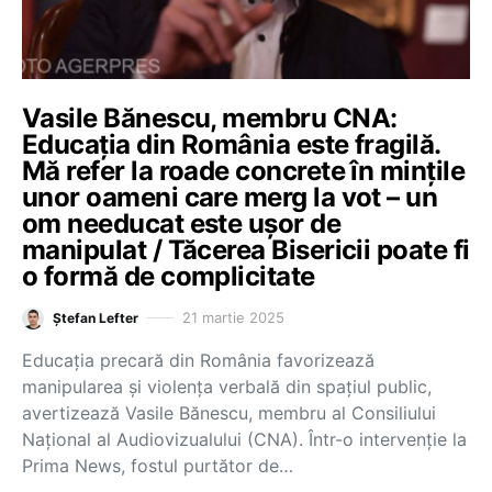
Vasile Bănescu, membru CNA:
Educația din România este fragilă.
Mă refer la roade concrete în mințile
unor oameni care merg la vot – un
om needucat este ușor de
manipulat / Tăcerea Bisericii poate fi
o formă de complicitate
21 martie 2025
Ștefan Lefter
Educația precară din România favorizează
manipularea și violența verbală din spațiul public,
avertizează Vasile Bănescu, membru al Consiliului
Național al Audiovizualului (CNA). Într-o intervenție la
Prima News, fostul purtător de…