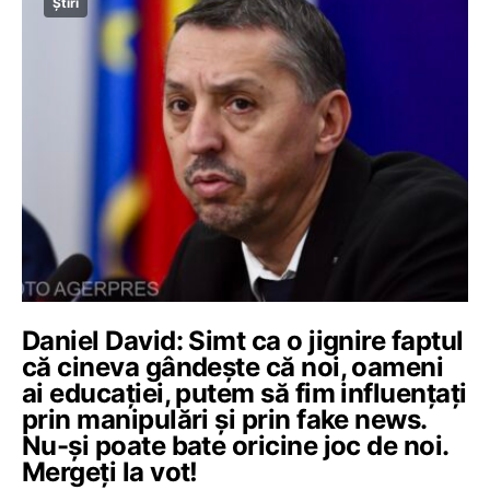
Știri
Daniel David: Simt ca o jignire faptul
că cineva gândește că noi, oameni
ai educației, putem să fim influențați
prin manipulări și prin fake news.
Nu-și poate bate oricine joc de noi.
Mergeți la vot!