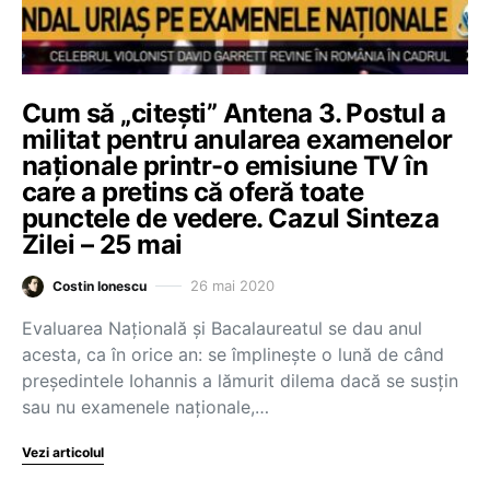
Cum să „citești” Antena 3. Postul a
militat pentru anularea examenelor
naționale printr-o emisiune TV în
care a pretins că oferă toate
punctele de vedere. Cazul Sinteza
Zilei – 25 mai
26 mai 2020
Costin Ionescu
Evaluarea Națională și Bacalaureatul se dau anul
acesta, ca în orice an: se împlinește o lună de când
președintele Iohannis a lămurit dilema dacă se susțin
sau nu examenele naționale,…
Vezi articolul