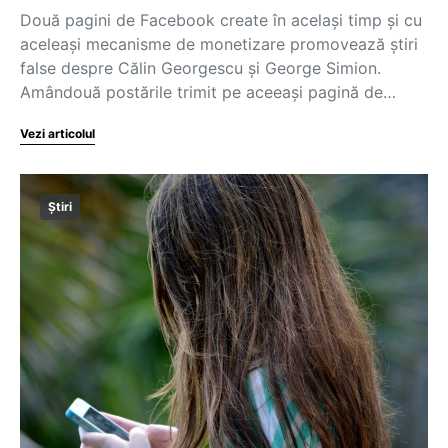
Două pagini de Facebook create în același timp și cu
aceleași mecanisme de monetizare promovează știri
false despre Călin Georgescu și George Simion.
Amândouă postările trimit pe aceeași pagină de…
Vezi articolul
Știri