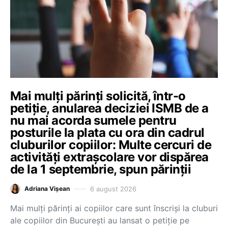
Mai mulți părinți solicită, într-o
petiție, anularea deciziei ISMB de a
nu mai acorda sumele pentru
posturile la plata cu ora din cadrul
cluburilor copiilor: Multe cercuri de
activități extrașcolare vor dispărea
de la 1 septembrie, spun părinții
6 august 2026
Adriana Vișean
Mai mulți părinți ai copiilor care sunt înscriși la cluburi
ale copiilor din București au lansat o petiție pe