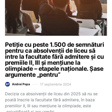
Petiție cu peste 1.500 de semnături
pentru ca absolvenții de liceu să
intre la facultate fără admitere și cu
premiile II, III și mențiune la
olimpiade – etapele naționale. Șase
argumente „pentru”
17 septembrie 2024
Andrei Popa
Decizia ca absolvenții de liceu din 2025 să nu se
poată înscrie la facultate fără admitere, în baza
premiilor II, III sau mențiune la olimpiade, este
„nejustificată și are urmări…