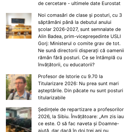
de cercetare - ultimele date Eurostat
Noi comasări de clase și posturi, cu 3
săptămâni până la debutul anului
școlar 2026-2027, sunt semnalate de
Alin Badea, prim-vicepreședinte USLI
Gorj: Ministerul o comite grav de tot.
Ne sună directorii disperați că oamenii
rămân fără posturi. Ce se întâmplă cu
învățătorii, cu educatorii?
Profesor de Istorie cu 9.70 la
Titularizare 2026: Nu prea sunt mari
așteptările. Din păcate nu sunt posturi
titularizabile
Ședințele de repartizare a profesorilor
2026, la Sibiu. Învățătoare: „Am zis iau
ce este. O să fac naveta și Doamne-
ajută, dar dacă în doi,trei ani nu