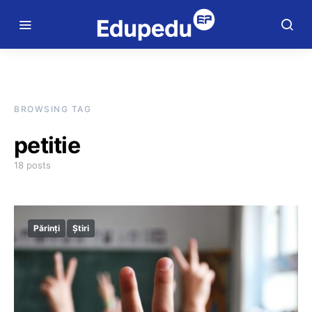
BROWSING TAG
petitie
18 posts
Părinți
Știri