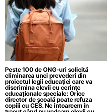
Peste 100 de ONG-uri solicită
eliminarea unei prevederi din
proiectul legii educației care va
discrimina elevii cu cerințe
educaționale speciale: Orice
director de școală poate refuza
copiii cu CES. Ne întoarcem în
trecut când nu vedeam elevii cu