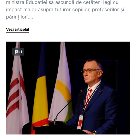
ministra Educației să ascundă de cetățeni legi cu
impact major asupra tuturor copiilor, profesorilor și
părinților”.…
Vezi articolul
Știri