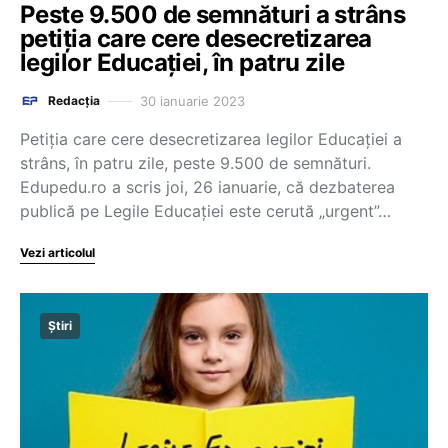
Peste 9.500 de semnături a strâns
petiția care cere desecretizarea
legilor Educației, în patru zile
30 ianuarie 2023
Redacția
Petiția care cere desecretizarea legilor Educației a
strâns, în patru zile, peste 9.500 de semnături.
Edupedu.ro a scris joi, 26 ianuarie, că dezbaterea
publică pe Legile Educației este cerută „urgent”…
Vezi articolul
Știri