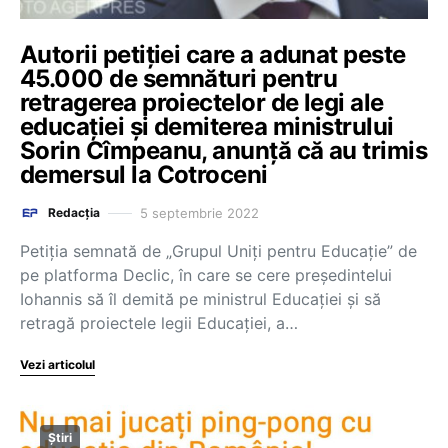
Autorii petiției care a adunat peste
45.000 de semnături pentru
retragerea proiectelor de legi ale
educației și demiterea ministrului
Sorin Cîmpeanu, anunță că au trimis
demersul la Cotroceni
5 septembrie 2022
Redacția
Petiția semnată de „Grupul Uniți pentru Educație” de
pe platforma Declic, în care se cere președintelui
Iohannis să îl demită pe ministrul Educației și să
retragă proiectele legii Educației, a…
Vezi articolul
Știri