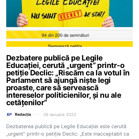
Dezbatere publică pe Legile
Educației, cerută „urgent” printr-o
petiție Declic: „Riscăm ca la votul în
Parlament să ajungă niște legi
proaste, care să servească
intereselor politicienilor, și nu ale
cetățenilor”
26 ianuarie 2023
Redacția
Dezbaterea publică pe Legile Educației este cerută
„urgent” printr-o petiție Declic: „Este inacceptabil ca