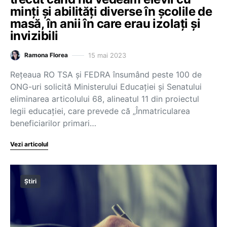
minți și abilități diverse în școlile de
masă, în anii în care erau izolați și
invizibili
15 mai 2023
Ramona Florea
Rețeaua RO TSA și FEDRA însumând peste 100 de
ONG-uri solicită Ministerului Educației și Senatului
eliminarea articolului 68, alineatul 11 din proiectul
legii educației, care prevede că „Înmatricularea
beneficiarilor primari…
Vezi articolul
Știri