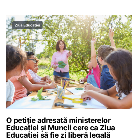
Ziua Educatiei
O petiție adresată ministerelor
Educației și Muncii cere ca Ziua
Educației să fie zi liberă legală