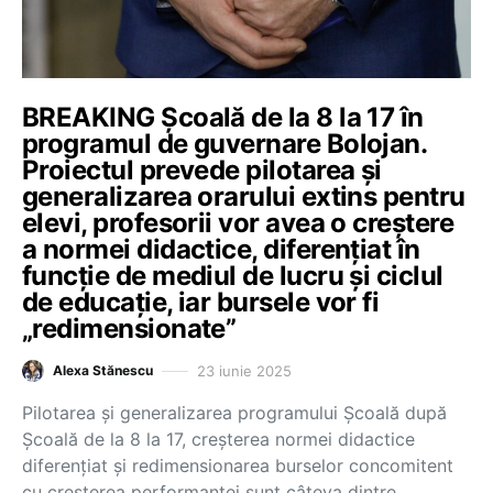
BREAKING Școală de la 8 la 17 în
programul de guvernare Bolojan.
Proiectul prevede pilotarea și
generalizarea orarului extins pentru
elevi, profesorii vor avea o creștere
a normei didactice, diferențiat în
funcție de mediul de lucru și ciclul
de educație, iar bursele vor fi
„redimensionate”
23 iunie 2025
Alexa Stănescu
Pilotarea și generalizarea programului Școală după
Școală de la 8 la 17, creșterea normei didactice
diferențiat și redimensionarea burselor concomitent
cu creșterea performanței sunt câteva dintre