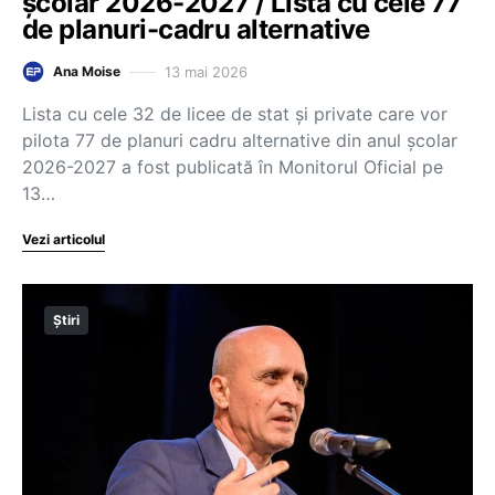
școlar 2026-2027 / Lista cu cele 77
de planuri-cadru alternative
13 mai 2026
Ana Moise
Lista cu cele 32 de licee de stat și private care vor
pilota 77 de planuri cadru alternative din anul școlar
2026-2027 a fost publicată în Monitorul Oficial pe
13…
Vezi articolul
Știri