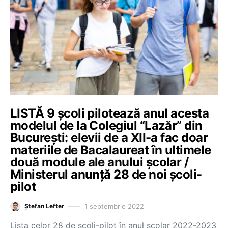
LISTĂ 9 școli pilotează anul acesta
modelul de la Colegiul “Lazăr” din
București: elevii de a XII-a fac doar
materiile de Bacalaureat în ultimele
două module ale anului școlar /
Ministerul anunță 28 de noi școli-
pilot
1 septembrie 2022
Ștefan Lefter
Lista celor 28 de școli-pilot în anul școlar 2022-2023