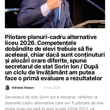
Pilotare planuri-cadru alternative
liceu 2026. Competențele
dobândite de elevi trebuie să fie
aceleași, chiar dacă sunt conținuturi
și alocări orare diferite, spune
secretarul de stat Sorin Ion / După
un ciclu de învățământ am putea
face o primă evaluare a rezultatelor
2 mai 2026
Adriana Vișean
Secretarul de stat Sorin Ion a declarat, referitor la
planurile-cadru alternative care vor fi pilotate de mai
multe licee din țară în anul școlar 2026-2027, că