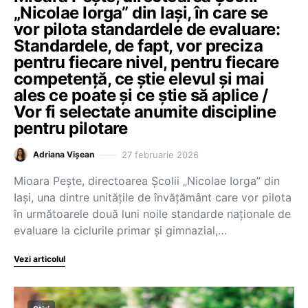
„Nicolae Iorga” din Iași, în care se
vor pilota standardele de evaluare:
Standardele, de fapt, vor preciza
pentru fiecare nivel, pentru fiecare
competență, ce știe elevul și mai
ales ce poate și ce știe să aplice /
Vor fi selectate anumite discipline
pentru pilotare
27 februarie 2026
Adriana Vișean
Mioara Pește, directoarea Școlii „Nicolae Iorga” din
Iași, una dintre unitățile de învățământ care vor pilota
în următoarele două luni noile standarde naționale de
evaluare la ciclurile primar și gimnazial,…
Vezi articolul