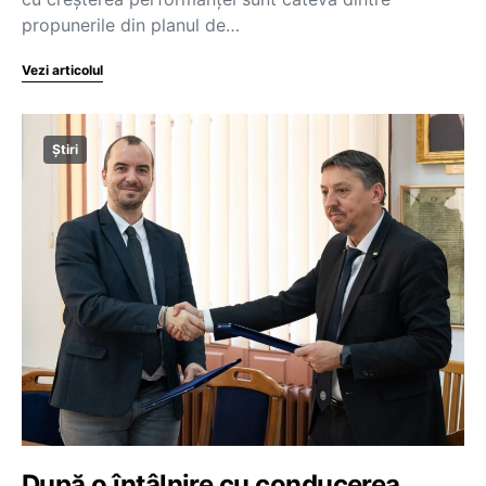
propunerile din planul de…
Vezi articolul
Știri
După o întâlnire cu conducerea