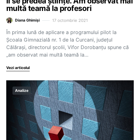
li se predea științe. Am observat mai
multă teamă la profesori
17 octombrie 2021
Diana Ghimiși
În prima lună de aplicare a programului pilot la
Școala Gimnazială nr. 1 de la Curcani, județul
Călărași, directorul școlii, Vifor Dorobanțu spune că
„am observat mai multă teamă la…
Vezi articolul
Analize