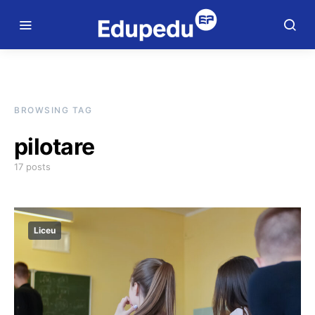
BROWSING TAG
pilotare
17 posts
Liceu