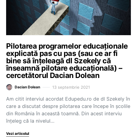
Pilotarea programelor educaționale
explicată pas cu pas (sau ce ar fi
bine să înțeleagă dl Szekely că
înseamnă pilotare educațională) –
cercetătorul Dacian Dolean
13 septembrie 2021
Dacian Dolean
Am citit interviul acordat Edupedu.ro de dl Szekely în
care a discutat despre pilotarea care începe în școlile
din România în această toamnă. Din acest interviu
înțeleg că la nivelul…
Vezi articolul