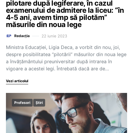
pilotare după legiferare, în cazul
examenului de admitere la liceu: “în
4-5 ani, avem timp să pilotăm”
măsurile din noua lege
22 iunie 2023
Redacția
Ministra Educației, Ligia Deca, a vorbit din nou, joi,
despre posibilitatea “pilotării” măsurilor din noua lege
a învățământului preuniversitar după intrarea în
vigoare a acestei legi. Întrebată dacă are de…
Vezi articolul
Profesori
Știri