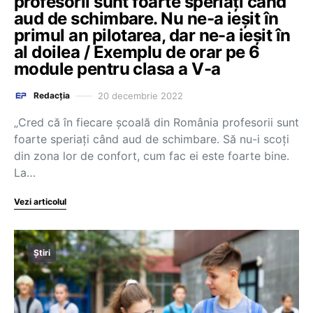
profesorii sunt foarte speriați când
aud de schimbare. Nu ne-a ieșit în
primul an pilotarea, dar ne-a ieșit în
al doilea / Exemplu de orar pe 6
module pentru clasa a V-a
20 decembrie 2022
Redacția
„Cred că în fiecare școală din România profesorii sunt
foarte speriați când aud de schimbare. Să nu-i scoți
din zona lor de confort, cum fac ei este foarte bine.
La…
Vezi articolul
Știri