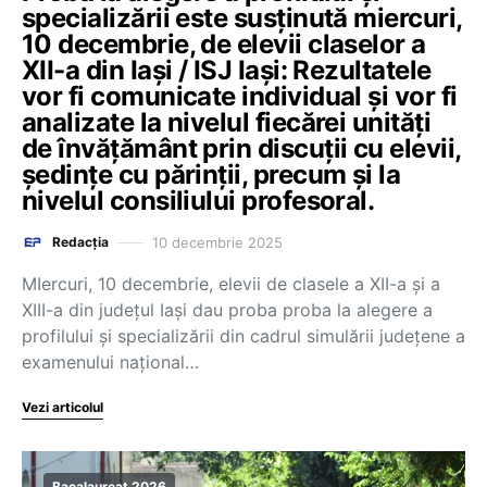
specializării este susținută miercuri,
10 decembrie, de elevii claselor a
XII-a din Iași / ISJ Iași: Rezultatele
vor fi comunicate individual şi vor fi
analizate la nivelul fiecărei unităţi
de învăţământ prin discuţii cu elevii,
şedinţe cu părinţii, precum şi la
nivelul consiliului profesoral.
10 decembrie 2025
Redacția
MIercuri, 10 decembrie, elevii de clasele a XII-a și a
XIII-a din județul Iași dau proba proba la alegere a
profilului şi specializării din cadrul simulării județene a
examenului național…
Vezi articolul
Bacalaureat 2026