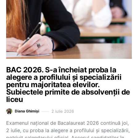
BAC 2026. S-a încheiat proba la
alegere a profilului și specializării
pentru majoritatea elevilor.
Subiectele primite de absolvenții de
liceu
2 iulie 2026
Diana Ghimiși
Examenul național de Bacalaureat 2026 continuă joi,
2 iulie, cu proba la alegere a profilului și specializării,
potrivit calendarului oficial. Accesul candidaților în