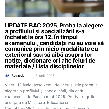
UPDATE BAC 2025. Proba la alegere
a profilului și specializării s-a
încheiat la ora 12. În timpul
examenului, candidații nu au voie să
comunice prin nicio modalitate cu
exteriorul sau să aibă asupra lor
notițe, dicționare ori alte feluri de
materiale / Lista disciplinelor
13 iunie 2025
Redacția
Vineri, 13 iunie, absolvenții de liceu susțin proba la
alegere a profilului și specializării, din cadrul
examenului de Bacalaureat 2025. Potrivit regulilor
anunțate de Ministerul Educației și
Cercetării (MEC), candidații trebuie să ajungă…