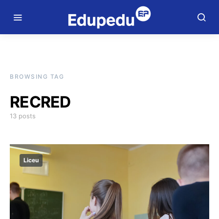
BROWSING TAG
RECRED
13 posts
Liceu