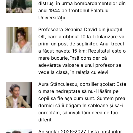
distruși în urma bombardamentelor din
anul 1944 pe frontonul Palatului
Universității
Profesoara Geanina David din județul
Olt, care a obținut 10 la Titularizare va
primi un post de suplinitor. Anul trecut
a făcut naveta 15 km: Rezultatul este o
mare bucurie, însă consider că
adevărata valoare a unui profesor se
vede la clasă, în relația cu elevii
Aura Stănculescu, consilier școlar: Este
o mare nedreptate să nu-i lăsăm pe
copii să fie așa cum sunt. Suntem prea
dornici să îi băgăm în șabloane și să-i
corectăm, să invalidăm ceea ce fac
diferit
An școlar 2026-2027. Lista posturilor