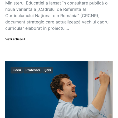
Ministerul Educației a lansat în consultare publică o
nouă variantă a „Cadrului de Referință al
Curriculumului Național din România” (CRCNR),
document strategic care actualizează vechiul cadru
curricular elaborat în proiectul…
Vezi articolul
Liceu
Profesori
Știri