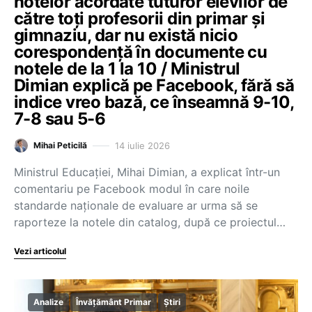
notelor acordate tuturor elevilor de
către toți profesorii din primar și
gimnaziu, dar nu există nicio
corespondență în documente cu
notele de la 1 la 10 / Ministrul
Dimian explică pe Facebook, fără să
indice vreo bază, ce înseamnă 9-10,
7-8 sau 5-6
14 iulie 2026
Mihai Peticilă
Ministrul Educației, Mihai Dimian, a explicat într-un
comentariu pe Facebook modul în care noile
standarde naționale de evaluare ar urma să se
raporteze la notele din catalog, după ce proiectul…
Vezi articolul
Analize
Învățământ Primar
Știri