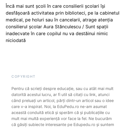
Încă mai sunt școli în care consilierii școlari își
desfășoară activitatea prin biblioteci, pe la cabinetul
medical, pe holuri sau în cancelarii, atrage atenția
consilierul școlar Aura Stănculescu / Sunt spații
inadecvate în care copilul nu va destăinui nimic
niciodată
COPYRIGHT
Pentru că scrieți despre educație, sau cu atât mai mult
datorită acestui lucru, ar fi util să citați cu link, atunci
când preluați un articol, părți dintr-un articol sau o idee
care v-a inspirat. Noi, la EduPedu.ro ne-am asumat
această conduită etică și sperăm că și publicațiile cu
mult mai multă experiență vor face la fel. Ne bucurăm
că găsiți subiecte interesante pe Edupedu.ro și suntem