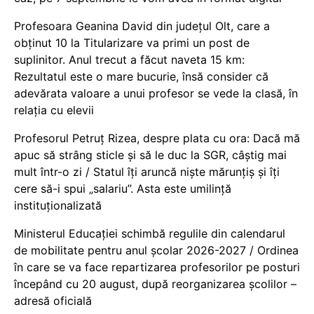
Profesoara Geanina David din județul Olt, care a
obținut 10 la Titularizare va primi un post de
suplinitor. Anul trecut a făcut naveta 15 km:
Rezultatul este o mare bucurie, însă consider că
adevărata valoare a unui profesor se vede la clasă, în
relația cu elevii
Profesorul Petruț Rizea, despre plata cu ora: Dacă mă
apuc să strâng sticle și să le duc la SGR, câștig mai
mult într-o zi / Statul îți aruncă niște mărunțiș și îți
cere să-i spui „salariu”. Asta este umilință
instituționalizată
Ministerul Educației schimbă regulile din calendarul
de mobilitate pentru anul școlar 2026-2027 / Ordinea
în care se va face repartizarea profesorilor pe posturi
începând cu 20 august, după reorganizarea școlilor –
adresă oficială