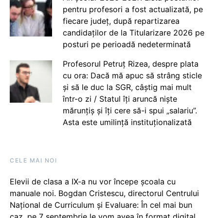
pentru profesori a fost actualizată, pe
fiecare județ, după repartizarea
candidaților de la Titularizare 2026 pe
posturi pe perioadă nedeterminată
Profesorul Petruț Rizea, despre plata
cu ora: Dacă mă apuc să strâng sticle
și să le duc la SGR, câștig mai mult
într-o zi / Statul îți aruncă niște
mărunțiș și îți cere să-i spui „salariu”.
Asta este umilință instituționalizată
CELE MAI NOI
Elevii de clasa a IX-a nu vor începe școala cu
manuale noi. Bogdan Cristescu, directorul Centrului
Național de Curriculum și Evaluare: În cel mai bun
caz, pe 7 septembrie le vom avea în format digital