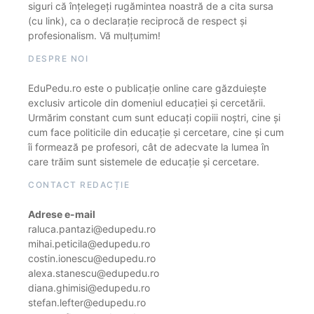
siguri că înțelegeți rugămintea noastră de a cita sursa
(cu link), ca o declarație reciprocă de respect și
profesionalism. Vă mulțumim!
DESPRE NOI
EduPedu.ro este o publicație online care găzduiește
exclusiv articole din domeniul educației și cercetării.
Urmărim constant cum sunt educați copiii noștri, cine și
cum face politicile din educație și cercetare, cine și cum
îi formează pe profesori, cât de adecvate la lumea în
care trăim sunt sistemele de educație și cercetare.
CONTACT REDACȚIE
Adrese e-mail
raluca.pantazi@edupedu.ro
mihai.peticila@edupedu.ro
costin.ionescu@edupedu.ro
alexa.stanescu@edupedu.ro
diana.ghimisi@edupedu.ro
stefan.lefter@edupedu.ro