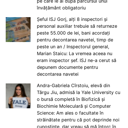
pe care le ai după parcursul unui
învățământ obligatoriu
Șeful ISJ Gorj, alți 8 inspectori și
personal auxiliar trebuie să returneze
peste 55.000 de lei, bani acordați
pentru decontarea navetei, timp de
peste un an / Inspectorul general,
Marian Staicu: La vremea aceea nu
eram inspector șef. ISJ ne-a cerut să
depunem documente pentru
decontarea navetei
Andra-Gabriela Cîrstoiu, elevă din
Târgu Jiu, admisă la Yale University cu
o bursă completă în Biofizică și
Biochimie Moleculară și Computer
Science: Am ales o facultate în
străinătate pentru că pot deprinde noi
cunoștințe, dar vreau să mă întorc în