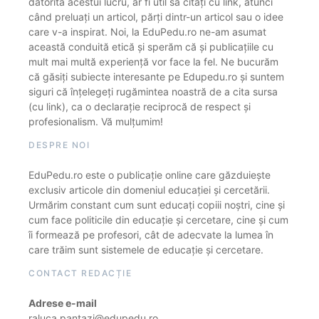
datorită acestui lucru, ar fi util să citați cu link, atunci
când preluați un articol, părți dintr-un articol sau o idee
care v-a inspirat. Noi, la EduPedu.ro ne-am asumat
această conduită etică și sperăm că și publicațiile cu
mult mai multă experiență vor face la fel. Ne bucurăm
că găsiți subiecte interesante pe Edupedu.ro și suntem
siguri că înțelegeți rugămintea noastră de a cita sursa
(cu link), ca o declarație reciprocă de respect și
profesionalism. Vă mulțumim!
DESPRE NOI
EduPedu.ro este o publicație online care găzduiește
exclusiv articole din domeniul educației și cercetării.
Urmărim constant cum sunt educați copiii noștri, cine și
cum face politicile din educație și cercetare, cine și cum
îi formează pe profesori, cât de adecvate la lumea în
care trăim sunt sistemele de educație și cercetare.
CONTACT REDACȚIE
Adrese e-mail
raluca.pantazi@edupedu.ro