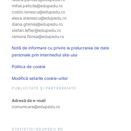
mihai.peticila@edupedu.ro
costin.ionescu@edupedu.ro
alexa.stanescu@edupedu.ro
diana.ghimisi@edupedu.ro
stefan.lefter@edupedu.ro
ramona.florea@edupedu.ro
Notă de informare cu privire la prelucrarea de date
personale prin intermediul site-ului
Politica de cookie
Modifică setarile cookie-urilor
PUBLICITATE ȘI PARTENERIATE
Adresă de e-mail
comunicare@edupedu.ro
STATISTICI EDUPEDU.RO