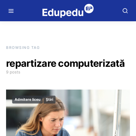
BROWSING TAG
repartizare computerizată
9 posts
Admitere liceu
Știri