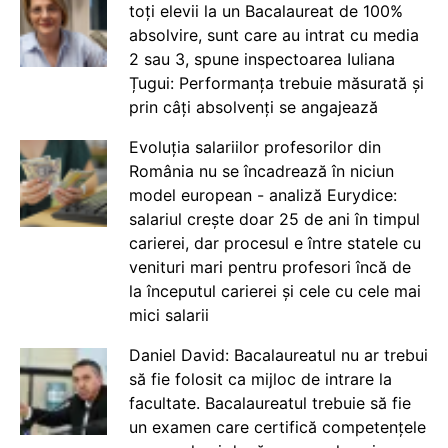
toți elevii la un Bacalaureat de 100%
absolvire, sunt care au intrat cu media
2 sau 3, spune inspectoarea Iuliana
Țugui: Performanța trebuie măsurată și
prin câți absolvenți se angajează
Evoluția salariilor profesorilor din
România nu se încadrează în niciun
model european - analiză Eurydice:
salariul crește doar 25 de ani în timpul
carierei, dar procesul e între statele cu
venituri mari pentru profesori încă de
la începutul carierei și cele cu cele mai
mici salarii
Daniel David: Bacalaureatul nu ar trebui
să fie folosit ca mijloc de intrare la
facultate. Bacalaureatul trebuie să fie
un examen care certifică competențele