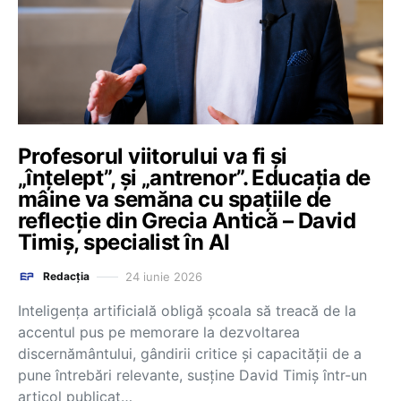
Profesorul viitorului va fi și
„înțelept”, și „antrenor”. Educația de
mâine va semăna cu spațiile de
reflecție din Grecia Antică – David
Timiș, specialist în AI
24 iunie 2026
Redacția
Inteligența artificială obligă școala să treacă de la
accentul pus pe memorare la dezvoltarea
discernământului, gândirii critice și capacității de a
pune întrebări relevante, susține David Timiș într-un
articol publicat…