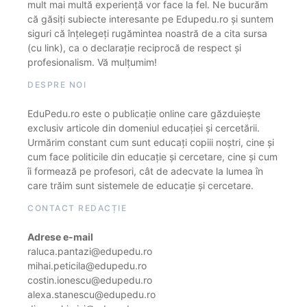
mult mai multă experiență vor face la fel. Ne bucurăm
că găsiți subiecte interesante pe Edupedu.ro și suntem
siguri că înțelegeți rugămintea noastră de a cita sursa
(cu link), ca o declarație reciprocă de respect și
profesionalism. Vă mulțumim!
DESPRE NOI
EduPedu.ro este o publicație online care găzduiește
exclusiv articole din domeniul educației și cercetării.
Urmărim constant cum sunt educați copiii noștri, cine și
cum face politicile din educație și cercetare, cine și cum
îi formează pe profesori, cât de adecvate la lumea în
care trăim sunt sistemele de educație și cercetare.
CONTACT REDACȚIE
Adrese e-mail
raluca.pantazi@edupedu.ro
mihai.peticila@edupedu.ro
costin.ionescu@edupedu.ro
alexa.stanescu@edupedu.ro