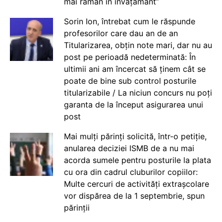
mai rămân în învățământ”
Sorin Ion, întrebat cum le răspunde
profesorilor care dau an de an
Titularizarea, obțin note mari, dar nu au
post pe perioadă nedeterminată: În
ultimii ani am încercat să ținem cât se
poate de bine sub control posturile
titularizabile / La niciun concurs nu poți
garanta de la început asigurarea unui
post
Mai mulți părinți solicită, într-o petiție,
anularea deciziei ISMB de a nu mai
acorda sumele pentru posturile la plata
cu ora din cadrul cluburilor copiilor:
Multe cercuri de activități extrașcolare
vor dispărea de la 1 septembrie, spun
părinții