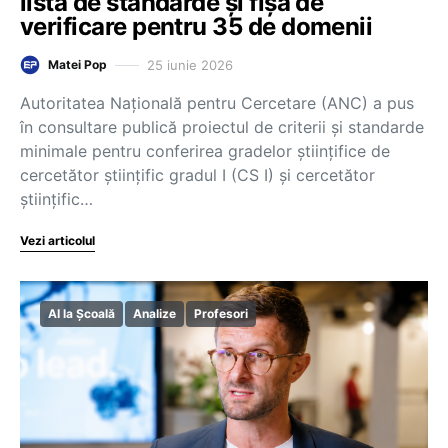
listă de standarde și fișă de
verificare pentru 35 de domenii
25 iunie 2026
Matei Pop
Autoritatea Națională pentru Cercetare (ANC) a pus
în consultare publică proiectul de criterii și standarde
minimale pentru conferirea gradelor științifice de
cercetător științific gradul I (CS I) și cercetător
științific…
Vezi articolul
AI la Școală
Analize
Profesori