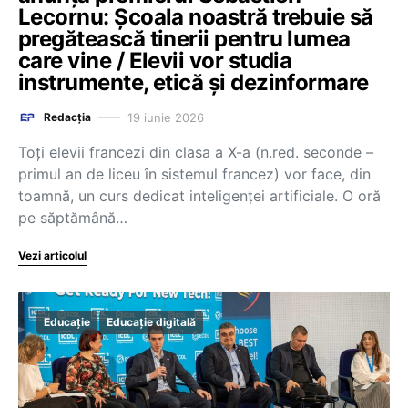
Lecornu: Școala noastră trebuie să
pregătească tinerii pentru lumea
care vine / Elevii vor studia
instrumente, etică și dezinformare
19 iunie 2026
Redacția
Toți elevii francezi din clasa a X-a (n.red. seconde –
primul an de liceu în sistemul francez) vor face, din
toamnă, un curs dedicat inteligenței artificiale. O oră
pe săptămână…
Vezi articolul
Educație
Educație digitală