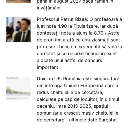
până în august 2027 dacă rămân în
învățământ
Profesorul Petruț Rizea: O profesoară a
luat nota 4.90 la Titularizare, iar după
contestații nota a ajuns la 8.70 / Astfel
de erori îmi arată ce entuziasmați sunt
profesorii buni, cu experiență să vină la
corectat și ce resurse financiare sunt
alocate unui astfel de concurs
important
Unici în UE: România este singura țară
din întreaga Uniune Europeană care a
redus cheltuielile de cercetare,
calculate pe cap de locuitor, în ultimul
deceniu. Între 2015-2025, spațiul
comunitar a crescut masiv cheltuielile
de cercetare - ultimele date Eurostat