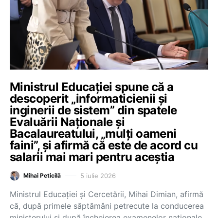
Ministrul Educației spune că a
descoperit „informaticienii și
inginerii de sistem” din spatele
Evaluării Naționale și
Bacalaureatului, „mulți oameni
faini”, și afirmă că este de acord cu
salarii mai mari pentru aceștia
5 iulie 2026
Mihai Peticilă
Ministrul Educației și Cercetării, Mihai Dimian, afirmă
că, după primele săptămâni petrecute la conducerea
ministerului și după încheierea examenelor naționale,