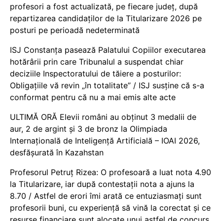
profesori a fost actualizată, pe fiecare județ, după
repartizarea candidaților de la Titularizare 2026 pe
posturi pe perioadă nedeterminată
ISJ Constanța pasează Palatului Copiilor executarea
hotărârii prin care Tribunalul a suspendat chiar
deciziile Inspectoratului de tăiere a posturilor:
Obligațiile vă revin „în totalitate” / ISJ susține că s-a
conformat pentru că nu a mai emis alte acte
ULTIMĂ ORĂ Elevii români au obținut 3 medalii de
aur, 2 de argint și 3 de bronz la Olimpiada
Internațională de Inteligență Artificială – IOAI 2026,
desfășurată în Kazahstan
Profesorul Petruț Rizea: O profesoară a luat nota 4.90
la Titularizare, iar după contestații nota a ajuns la
8.70 / Astfel de erori îmi arată ce entuziasmați sunt
profesorii buni, cu experiență să vină la corectat și ce
resurse financiare sunt alocate unui astfel de concurs