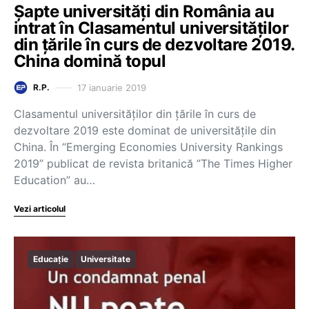
Șapte universități din România au
intrat în Clasamentul universităților
din țările în curs de dezvoltare 2019.
China domină topul
17 ianuarie 2019
R.P.
Clasamentul universităților din țările în curs de
dezvoltare 2019 este dominat de universitățile din
China. În “Emerging Economies University Rankings
2019” publicat de revista britanică ”The Times Higher
Education” au…
Vezi articolul
Educație
Universitate