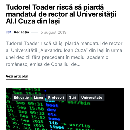
Tudorel Toader riscă să piardă
mandatul de rector al Universității
Al.I Cuza din Iași
5 august 2019
Redacția
Tudorel Toader riscă să își piardă mandatul de rector
al Universității „Alexandru Ioan Cuza” din Iași în urma
unei decizii fără precedent în mediul academic
românesc, emisă de Consiliul de…
Vezi articolul
Educație
Liceu
Profesori
Știri
Universitate