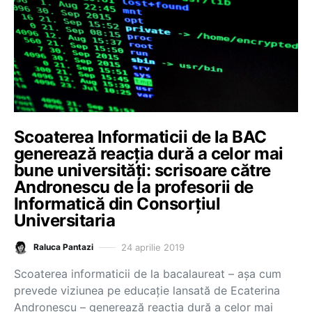
Scoaterea Informaticii de la BAC
generează reacția dură a celor mai
bune universități: scrisoare către
Andronescu de la profesorii de
Informatică din Consorțiul
Universitaria
24 aprilie 2019
Raluca Pantazi
Scoaterea informaticii de la bacalaureat – așa cum
prevede viziunea pe educație lansată de Ecaterina
Andronescu – generează reacția dură a celor mai