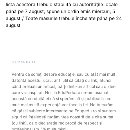
lista acestora trebuie stabilită cu autoritățile locale
până pe 7 august, spune un ordin emis miercuri, 5
august / Toate măsurile trebuie încheiate până pe 24
august
COPYRIGHT
Pentru că scrieți despre educație, sau cu atât mai mult
datorită acestui lucru, ar fi util să citați cu link, atunci
când preluați un articol, părți dintr-un articol sau o idee
care v-a inspirat. Noi, la EduPedu.ro ne-am asumat
această conduită etică și sperăm că și publicațiile cu
mult mai multă experiență vor face la fel. Ne bucurăm
că găsiți subiecte interesante pe Edupedu.ro și suntem
siguri că înțelegeți rugămintea noastră de a cita sursa
(cu link), ca o declarație reciprocă de respect și
profesionalism. Vă mulțumim!