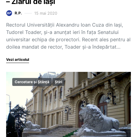
– Ziarul de Iași
15 mai 2020
R.P.
Rectorul Universităţii Alexandru Ioan Cuza din Iaşi,
Tudorel Toader, și-a anunțat ieri în fața Senatului
universitar echipa de prorectori. Recent ales pentru al
doilea mandat de rector, Toader şi-a îndepărtat…
Vezi articolul
Cercetare și Știință
Știri