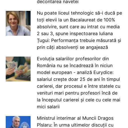
decontarea navetei
Nu poate liceul tehnologic să-i ducă pe
toți elevii la un Bacalaureat de 100%
absolvire, sunt care au intrat cu media
2 sau 3, spune inspectoarea Iuliana
Țugui: Performanța trebuie măsurată și
prin câți absolvenți se angajează
Evoluția salariilor profesorilor din
România nu se încadrează în niciun
model european - analiză Eurydice:
salariul crește doar 25 de ani în timpul
carierei, dar procesul e între statele cu
venituri mari pentru profesori încă de
la începutul carierei și cele cu cele mai
mici salarii
Ministrul interimar al Muncii Dragos
Pîslaru: În urma ultimelor discuții cu