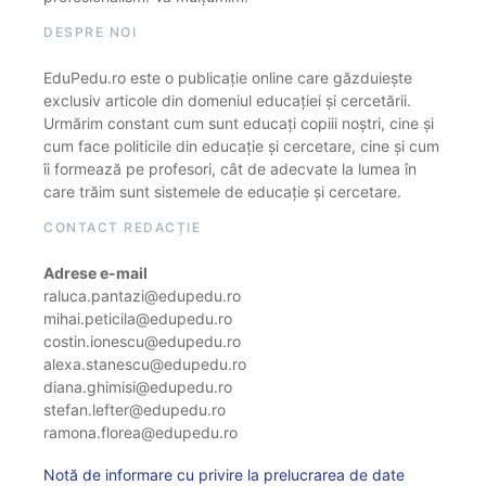
DESPRE NOI
EduPedu.ro este o publicație online care găzduiește
exclusiv articole din domeniul educației și cercetării.
Urmărim constant cum sunt educați copiii noștri, cine și
cum face politicile din educație și cercetare, cine și cum
îi formează pe profesori, cât de adecvate la lumea în
care trăim sunt sistemele de educație și cercetare.
CONTACT REDACȚIE
Adrese e-mail
raluca.pantazi@edupedu.ro
mihai.peticila@edupedu.ro
costin.ionescu@edupedu.ro
alexa.stanescu@edupedu.ro
diana.ghimisi@edupedu.ro
stefan.lefter@edupedu.ro
ramona.florea@edupedu.ro
Notă de informare cu privire la prelucrarea de date