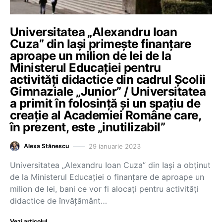
Universitatea „Alexandru Ioan
Cuza” din Iași primește finanțare
aproape un milion de lei de la
Ministerul Educației pentru
activități didactice din cadrul Școlii
Gimnaziale „Junior” / Universitatea
a primit în folosință și un spațiu de
creație al Academiei Române care,
în prezent, este „inutilizabil”
29 ianuarie 2023
Alexa Stănescu
Universitatea „Alexandru Ioan Cuza” din Iași a obținut
de la Ministerul Educației o finanțare de aproape un
milion de lei, bani ce vor fi alocați pentru activități
didactice de învățământ…
Vezi articolul