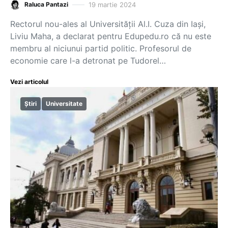
19 martie 2024
Raluca Pantazi
Rectorul nou-ales al Universității Al.I. Cuza din Iași,
Liviu Maha, a declarat pentru Edupedu.ro că nu este
membru al niciunui partid politic. Profesorul de
economie care l-a detronat pe Tudorel…
Vezi articolul
Știri
Universitate