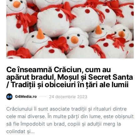
Ce înseamnă Crăciun, cum au
apărut bradul, Moșul și Secret Santa
/ Tradiţii şi obiceiuri în ţări ale lumii
24 decembrie 2023
G4Media.ro
Crăciunului îi sunt asociate tradiţii şi ritualuri dintre
cele mai diverse. În multe părţi din lume, este obişnuit
să fie împodobit un brad, copiii şi adulţii merg la
colindat şi…