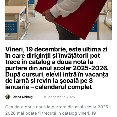
Vineri, 19 decembrie, este ultima zi
în care diriginții și învățătorii pot
trece în catalog a doua nota la
purtare din anul școlar 2025-2026.
După cursuri, elevii intră în vacanța
de iarnă și revin la școală pe 8
ianuarie – calendarul complet
19 decembrie 2025
Diana Ghimiși
Cea de-a doua nouă la purtare din anul școlar 2025-
2026 mai poate fi trecută în catalog vineri, 19