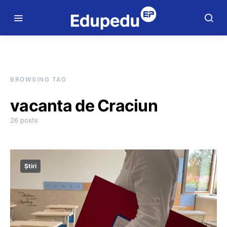
BROWSING TAG
vacanta de Craciun
26 posts
Știri