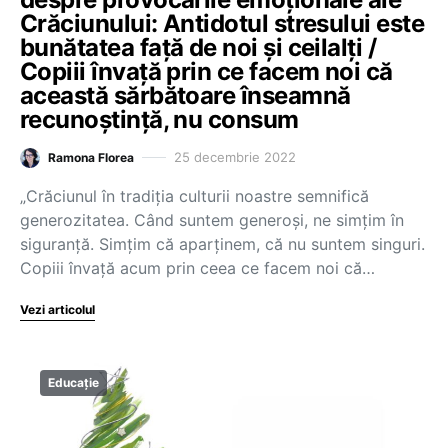
Crăciunului: Antidotul stresului este
bunătatea față de noi și ceilalți /
Copiii învață prin ce facem noi că
această sărbătoare înseamnă
recunoștință, nu consum
25 decembrie 2022
Ramona Florea
„Crăciunul în tradiția culturii noastre semnifică
generozitatea. Când suntem generoși, ne simțim în
siguranță. Simțim că aparținem, că nu suntem singuri.
Copiii învață acum prin ceea ce facem noi că…
Vezi articolul
Educație