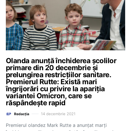
Olanda anunță închiderea școlilor
primare din 20 decembrie și
prelungirea restricțiilor sanitare.
Premierul Rutte: Există mari
îngrijorări cu privire la apariția
variantei Omicron, care se
răspândește rapid
14 decembrie 2021
Redacția
Premierul olandez Mark Rutte a anunţat marţi