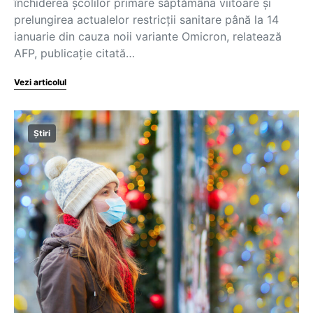
închiderea şcolilor primare săptămâna viitoare şi
prelungirea actualelor restricţii sanitare până la 14
ianuarie din cauza noii variante Omicron, relatează
AFP, publicație citată…
Vezi articolul
Știri