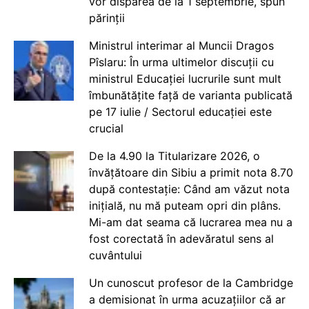
vor dispărea de la 1 septembrie, spun
părinții
Ministrul interimar al Muncii Dragos
Pîslaru: În urma ultimelor discuții cu
ministrul Educației lucrurile sunt mult
îmbunătățite față de varianta publicată
pe 17 iulie / Sectorul educației este
crucial
De la 4.90 la Titularizare 2026, o
învățătoare din Sibiu a primit nota 8.70
după contestație: Când am văzut nota
inițială, nu mă puteam opri din plâns.
Mi-am dat seama că lucrarea mea nu a
fost corectată în adevăratul sens al
cuvântului
Un cunoscut profesor de la Cambridge
a demisionat în urma acuzațiilor că ar