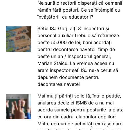
Ne sună directorii disperați că oamenii
rămân fără posturi. Ce se întâmplă cu
învățătorii, cu educatorii?
Șeful ISJ Gorj, alți 8 inspectori și
personal auxiliar trebuie să returneze
peste 55.000 de lei, bani acordați
pentru decontarea navetei, timp de
peste un an / Inspectorul general,
Marian Staicu: La vremea aceea nu
eram inspector șef. ISJ ne-a cerut să
depunem documente pentru
decontarea navetei
Mai mulți părinți solicită, într-o petiție,
anularea deciziei ISMB de a nu mai
acorda sumele pentru posturile la plata
cu ora din cadrul cluburilor copiilor:
Multe cercuri de activități extrașcolare