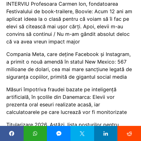
INTERVIU Profesoara Carmen Ion, fondatoarea
Festivalului de book-trailere, Boovie: Acum 12 ani am
aplicat ideea la o clasă pentru că voiam să îi fac pe
elevi să citească mai ușor cărți. Apoi, elevii m-au
convins să continui / Nu m-am gândit absolut deloc
că va avea vreun impact major
Compania Meta, care deține Facebook și Instagram,
a primit o nouă amendă în statul New Mexico: 567
milioane de dolari, cea mai mare sancțiune legată de
siguranța copiilor, primită de gigantul social media
Măsuri împotriva fraudei bazate pe inteligență
artificială, în școlile din Danemarca: Elevii vor
prezenta oral eseuri realizate acasă, iar
calculatoarele pe care lucrează vor fi monitorizate
Titularizare 2026. Astăzi, lista posturilor pentru
profesori va fi actualizată, după repartizarea
candidaților pe posturi titularizabile