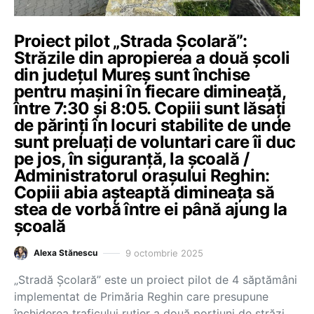
Proiect pilot „Strada Școlară”:
Străzile din apropierea a două școli
din județul Mureș sunt închise
pentru mașini în fiecare dimineață,
între 7:30 și 8:05. Copiii sunt lăsați
de părinți în locuri stabilite de unde
sunt preluați de voluntari care îi duc
pe jos, în siguranță, la școală /
Administratorul orașului Reghin:
Copiii abia așteaptă dimineața să
stea de vorbă între ei până ajung la
școală
9 octombrie 2025
Alexa Stănescu
„Stradă Şcolară” este un proiect pilot de 4 săptămâni
implementat de Primăria Reghin care presupune
închiderea traficului rutier a două porţiuni de străzi