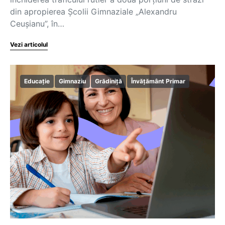
din apropierea Şcolii Gimnaziale „Alexandru
Ceuşianu”, în…
Vezi articolul
Educație
Gimnaziu
Grădiniță
Învățământ Primar