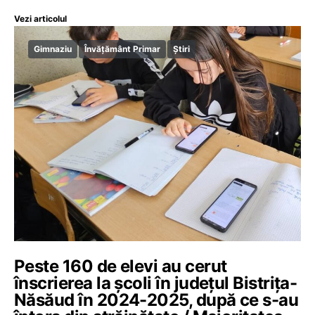
Vezi articolul
Gimnaziu
Învățământ Primar
Știri
Peste 160 de elevi au cerut
înscrierea la școli în județul Bistrița-
Năsăud în 2024-2025, după ce s-au