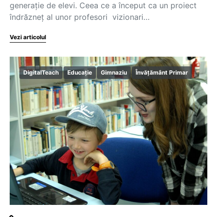
generație de elevi. Ceea ce a început ca un proiect
îndrăzneț al unor profesori vizionari…
Vezi articolul
DigitalTeach
Educație
Gimnaziu
Învățământ Primar