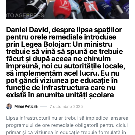
Daniel David, despre lipsa spațiilor
pentru orele remediale introduse
prin Legea Bolojan: Un ministru
trebuie să vină să spună ce trebuie
făcut și după aceea ne chinuim
împreună, noi cu autoritățile locale,
să implementăm acel lucru. Eu nu
pot gândi viziunea pe educație în
funcție de infrastructura care nu
există în anumite unități școlare
7 octombrie 2025
Mihai Peticilă
Lipsa infrastructurii nu ar trebui să împiedice lansarea
programului de ore remediale obligatorii pentru ciclul
primar și că viziunea în educație trebuie formulată în