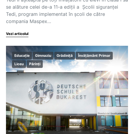
se alăture celei de-a 11-a ediții a Școlii siguranței
Tedi, program implementat în școli de către
compania Maspex…
Vezi articolul
Educație
Gimnaziu
Grădiniță
Învățământ Primar
Liceu
Părinți