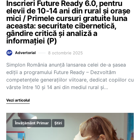
Înscrieri Future Ready 6.0, pentru
elevii de 10-14 ani din rural și orașe
mici / Primele cursuri gratuite luna
aceasta: securitate cibernetică,
gândire critică și analiză a
informației (P)
8 octombrie 2025
Advertorial
Simplon România anunță lansarea celei de-a șasea
ediții a programului Future Ready – Dezvoltăm
competențele generațiilor viitoare, dedicat copiilor cu
vârste între 10 și 14 ani din mediul rural și…
Vezi articolul
Învățământ Primar
Știri