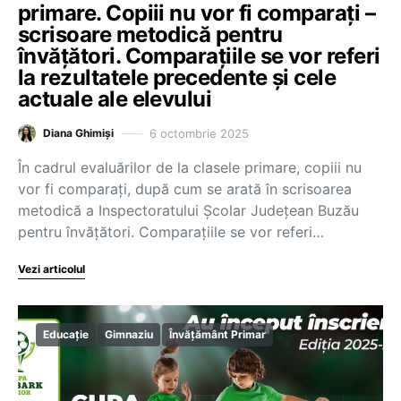
primare. Copiii nu vor fi comparați –
scrisoare metodică pentru
învățători. Comparațiile se vor referi
la rezultatele precedente şi cele
actuale ale elevului
6 octombrie 2025
Diana Ghimiși
În cadrul evaluărilor de la clasele primare, copiii nu
vor fi comparați, după cum se arată în scrisoarea
metodică a Inspectoratului Școlar Județean Buzău
pentru învățători. Comparațiile se vor referi…
Vezi articolul
Educație
Gimnaziu
Învățământ Primar