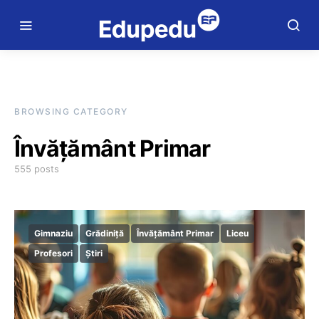
BROWSING CATEGORY
Învățământ Primar
555 posts
Gimnaziu
Grădiniță
Învățământ Primar
Liceu
Profesori
Știri