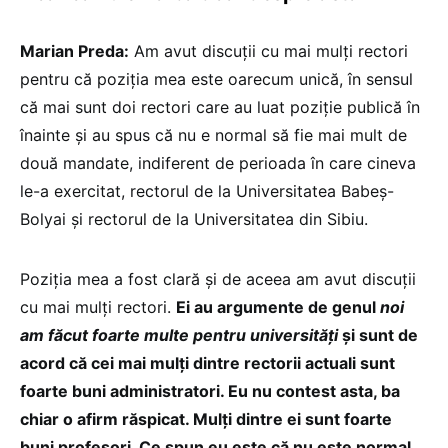
Marian Preda:
Am avut discuții cu mai mulți rectori
pentru că poziția mea este oarecum unică, în sensul
că mai sunt doi rectori care au luat poziție publică în
înainte și au spus că nu e normal să fie mai mult de
două mandate, indiferent de perioada în care cineva
le-a exercitat, rectorul de la Universitatea Babeș-
Bolyai și rectorul de la Universitatea din Sibiu.
Poziția mea a fost clară și de aceea am avut discuții
cu mai mulți rectori.
Ei au argumente de genul
noi
am făcut foarte multe pentru universități
și sunt de
acord că cei mai mulți dintre rectorii actuali sunt
foarte buni administratori. Eu nu contest asta, ba
chiar o afirm răspicat. Mulți dintre ei sunt foarte
buni profesori. Ce spun eu este că nu este normal