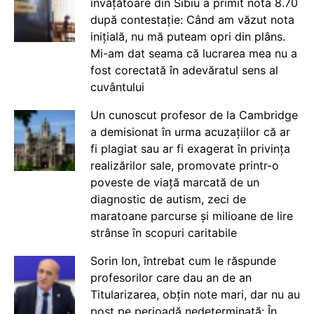
învățătoare din Sibiu a primit nota 8.70
după contestație: Când am văzut nota
inițială, nu mă puteam opri din plâns.
Mi-am dat seama că lucrarea mea nu a
fost corectată în adevăratul sens al
cuvântului
Un cunoscut profesor de la Cambridge
a demisionat în urma acuzațiilor că ar
fi plagiat sau ar fi exagerat în privința
realizărilor sale, promovate printr-o
poveste de viață marcată de un
diagnostic de autism, zeci de
maratoane parcurse și milioane de lire
strânse în scopuri caritabile
Sorin Ion, întrebat cum le răspunde
profesorilor care dau an de an
Titularizarea, obțin note mari, dar nu au
post pe perioadă nedeterminată: În