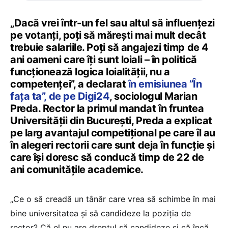
„Dacă vrei într-un fel sau altul să influențezi
pe votanți, poți să mărești mai mult decât
trebuie salariile. Poți să angajezi timp de 4
ani oameni care îți sunt loiali – în politică
funcționează logica loialității, nu a
competenței”, a declarat
în emisiunea ”În
fața ta”, de pe Digi24
, sociologul Marian
Preda. Rector la primul mandat în fruntea
Universității din București, Preda a explicat
pe larg avantajul competițional pe care îl au
în alegeri rectorii care sunt deja în funcție și
care își doresc să conducă timp de 22 de
ani comunitățile academice.
„Ce o să creadă un tânăr care vrea să schimbe în mai
bine universitatea și să candideze la poziția de
rector? Că el nu are dreptul să candideze și că încă