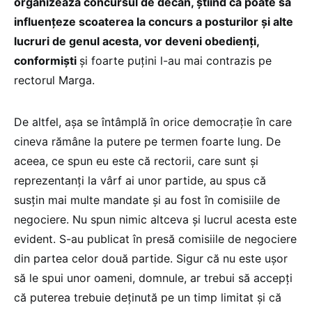
organizează concursul de decan, știind că poate să
influențeze scoaterea la concurs a posturilor și alte
lucruri de genul acesta, vor deveni obedienți,
conformiști
și foarte puțini l-au mai contrazis pe
rectorul Marga.
De altfel, așa se întâmplă în orice democrație în care
cineva rămâne la putere pe termen foarte lung. De
aceea, ce spun eu este că rectorii, care sunt și
reprezentanți la vârf ai unor partide, au spus că
susțin mai multe mandate și au fost în comisiile de
negociere. Nu spun nimic altceva și lucrul acesta este
evident. S-au publicat în presă comisiile de negociere
din partea celor două partide. Sigur că nu este ușor
să le spui unor oameni, domnule, ar trebui să accepți
că puterea trebuie deținută pe un timp limitat și că