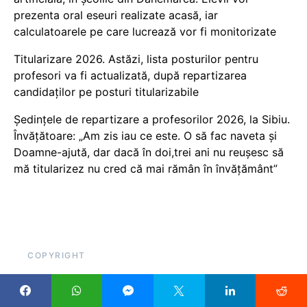
prezenta oral eseuri realizate acasă, iar
calculatoarele pe care lucrează vor fi monitorizate
Titularizare 2026. Astăzi, lista posturilor pentru
profesori va fi actualizată, după repartizarea
candidaților pe posturi titularizabile
Ședințele de repartizare a profesorilor 2026, la Sibiu.
Învățătoare: „Am zis iau ce este. O să fac naveta și
Doamne-ajută, dar dacă în doi,trei ani nu reușesc să
mă titularizez nu cred că mai rămân în învățământ”
COPYRIGHT
Pentru că scrieți despre educație, sau cu atât mai mult
datorită acestui lucru, ar fi util să citați cu link, atunci