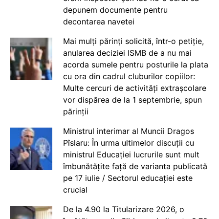
depunem documente pentru
decontarea navetei
Mai mulți părinți solicită, într-o petiție,
anularea deciziei ISMB de a nu mai
acorda sumele pentru posturile la plata
cu ora din cadrul cluburilor copiilor:
Multe cercuri de activități extrașcolare
vor dispărea de la 1 septembrie, spun
părinții
Ministrul interimar al Muncii Dragos
Pîslaru: În urma ultimelor discuții cu
ministrul Educației lucrurile sunt mult
îmbunătățite față de varianta publicată
pe 17 iulie / Sectorul educației este
crucial
De la 4.90 la Titularizare 2026, o