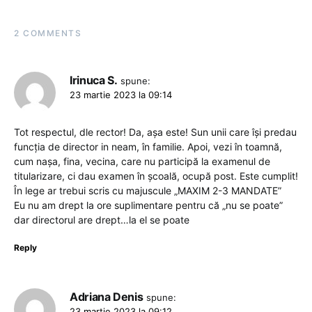
2 COMMENTS
Irinuca S.
spune:
23 martie 2023 la 09:14
Tot respectul, dle rector! Da, așa este! Sun unii care își predau
funcția de director in neam, în familie. Apoi, vezi în toamnă,
cum nașa, fina, vecina, care nu participă la examenul de
titularizare, ci dau examen în școală, ocupă post. Este cumplit!
În lege ar trebui scris cu majuscule „MAXIM 2-3 MANDATE”
Eu nu am drept la ore suplimentare pentru că „nu se poate”
dar directorul are drept…la el se poate
Reply
Adriana Denis
spune:
23 martie 2023 la 09:12