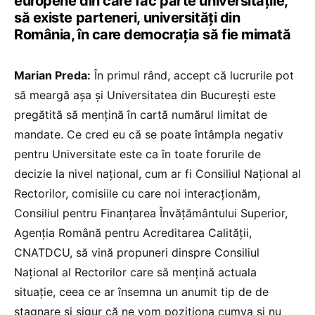
europene din care fac parte universitățile,
să existe parteneri, universități din
România, în care democrația să fie mimată
Marian Preda:
În primul rând, accept că lucrurile pot
să meargă așa și Universitatea din București este
pregătită să mențină în cartă numărul limitat de
mandate. Ce cred eu că se poate întâmpla negativ
pentru Universitate este ca în toate forurile de
decizie la nivel național, cum ar fi Consiliul Național al
Rectorilor, comisiile cu care noi interacționăm,
Consiliul pentru Finanțarea Învățământului Superior,
Agenția Română pentru Acreditarea Calității,
CNATDCU, să vină propuneri dinspre Consiliul
Național al Rectorilor care să mențină actuala
situație, ceea ce ar însemna un anumit tip de de
stagnare și sigur că ne vom poziționa cumva și nu