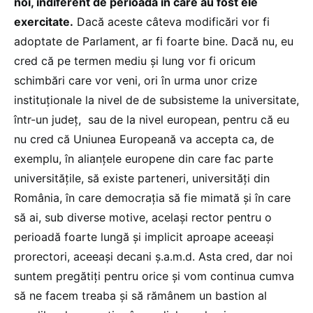
noi, indiferent de perioada în care au fost ele
exercitate.
Dacă aceste câteva modificări vor fi
adoptate de Parlament, ar fi foarte bine. Dacă nu, eu
cred că pe termen mediu și lung vor fi oricum
schimbări care vor veni, ori în urma unor crize
instituționale la nivel de de subsisteme la universitate,
într-un județ, sau de la nivel european, pentru că eu
nu cred că Uniunea Europeană va accepta ca, de
exemplu, în alianțele europene din care fac parte
universitățile, să existe parteneri, universități din
România, în care democrația să fie mimată și în care
să ai, sub diverse motive, același rector pentru o
perioadă foarte lungă și implicit aproape aceeași
prorectori, aceeași decani ș.a.m.d. Asta cred, dar noi
suntem pregătiți pentru orice și vom continua cumva
să ne facem treaba și să rămânem un bastion al