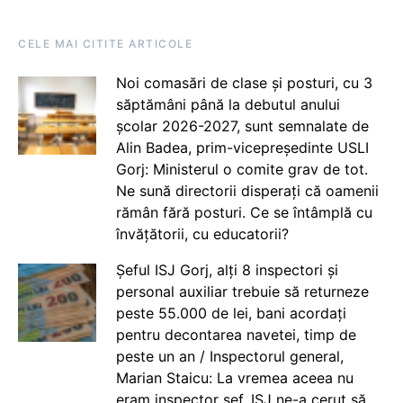
CELE MAI CITITE ARTICOLE
Noi comasări de clase și posturi, cu 3
săptămâni până la debutul anului
școlar 2026-2027, sunt semnalate de
Alin Badea, prim-vicepreședinte USLI
Gorj: Ministerul o comite grav de tot.
Ne sună directorii disperați că oamenii
rămân fără posturi. Ce se întâmplă cu
învățătorii, cu educatorii?
Șeful ISJ Gorj, alți 8 inspectori și
personal auxiliar trebuie să returneze
peste 55.000 de lei, bani acordați
pentru decontarea navetei, timp de
peste un an / Inspectorul general,
Marian Staicu: La vremea aceea nu
eram inspector șef. ISJ ne-a cerut să