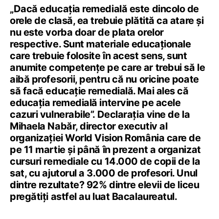
„Dacă educația remedială este dincolo de
orele de clasă, ea trebuie plătită ca atare și
nu este vorba doar de plata orelor
respective. Sunt materiale educaționale
care trebuie folosite în acest sens, sunt
anumite competențe pe care ar trebui să le
aibă profesorii, pentru că nu oricine poate
să facă educație remedială. Mai ales că
educația remedială intervine pe acele
cazuri vulnerabile”. Declarația vine de la
Mihaela Nabăr, director executiv al
organizației World Vision România care de
pe 11 martie și până în prezent a organizat
cursuri remediale cu 14.000 de copii de la
sat, cu ajutorul a 3.000 de profesori. Unul
dintre rezultate? 92% dintre elevii de liceu
pregătiți astfel au luat Bacalaureatul.