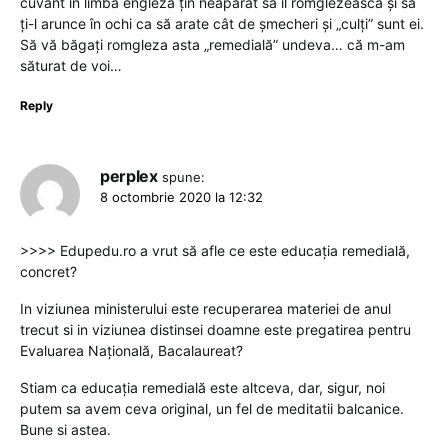
cuvânt în limba engleză țin neapărat să îl romglezească şi să
ţi-l arunce în ochi ca să arate cât de șmecheri și „culți” sunt ei.
Să vă băgați romgleza asta „remedială” undeva… că m-am
săturat de voi…
Reply
perplex
spune:
8 octombrie 2020 la 12:32
>>>> Edupedu.ro a vrut să afle ce este educația remedială,
concret?
In viziunea ministerului este recuperarea materiei de anul
trecut si in viziunea distinsei doamne este pregatirea pentru
Evaluarea Națională, Bacalaureat?
Stiam ca educația remedială este altceva, dar, sigur, noi
putem sa avem ceva original, un fel de meditatii balcanice.
Bune si astea.