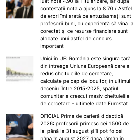
luat nota 4.90 la Titularizare, iar după
contestații nota a ajuns la 8.70 / Astfel
de erori îmi arată ce entuziasmați sunt
profesorii buni, cu experiență să vină la
corectat și ce resurse financiare sunt
alocate unui astfel de concurs
important
Unici în UE: România este singura țară
din întreaga Uniune Europeană care a
redus cheltuielile de cercetare,
calculate pe cap de locuitor, în ultimul
deceniu. Între 2015-2025, spațiul
comunitar a crescut masiv cheltuielile
de cercetare - ultimele date Eurostat
OFICIAL Prima de carieră didactică
2026: profesorii primesc cei 1.500 de
lei până la 31 august și îi pot folosi
până în august 2027 dacă rămân în