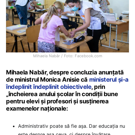
Mihaela Nabăr / Foto: Facebook.com
Mihaela Nabăr, despre concluzia anunțată
de ministrul Monica Anisie că
ministerul și-a
îndeplinit îndeplinit obiectivele
, prin
„încheierea anului şcolar în condiţii bune
pentru elevi şi profesori şi susţinerea
examenelor naţionale:
Administrativ poate să fie așa. Dar educația nu
este despre așa ceva, ci despre învățare.