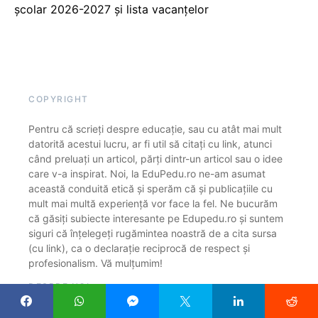
școlar 2026-2027 și lista vacanțelor
COPYRIGHT
Pentru că scrieți despre educație, sau cu atât mai mult
datorită acestui lucru, ar fi util să citați cu link, atunci
când preluați un articol, părți dintr-un articol sau o idee
care v-a inspirat. Noi, la EduPedu.ro ne-am asumat
această conduită etică și sperăm că și publicațiile cu
mult mai multă experiență vor face la fel. Ne bucurăm
că găsiți subiecte interesante pe Edupedu.ro și suntem
siguri că înțelegeți rugămintea noastră de a cita sursa
(cu link), ca o declarație reciprocă de respect și
profesionalism. Vă mulțumim!
DESPRE NOI
EduPedu.ro este o publicație online care găzduiește