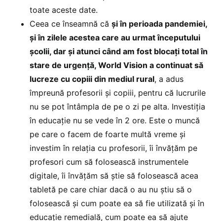
toate aceste date.
Ceea ce înseamnă că
și în perioada pandemiei,
și în zilele acestea care au urmat începutului
școlii, dar și atunci când am fost blocați total în
stare de urgență, World Vision a continuat să
lucreze cu copiii din mediul rural
, a adus
împreună profesorii și copiii, pentru că lucrurile
nu se pot întâmpla de pe o zi pe alta. Investiția
în educație nu se vede în 2 ore. Este o muncă
pe care o facem de foarte multă vreme și
investim în relația cu profesorii, îi învățăm pe
profesori cum să folosească instrumentele
digitale, îi învățăm să știe să folosească acea
tabletă pe care chiar dacă o au nu știu să o
folosească și cum poate ea să fie utilizată și în
educație remedială, cum poate ea să ajute