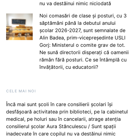
nu va destăinui nimic niciodată
Noi comasări de clase și posturi, cu 3
săptămâni până la debutul anului
școlar 2026-2027, sunt semnalate de
Alin Badea, prim-vicepreședinte USLI
Gorj: Ministerul o comite grav de tot.
Ne sună directorii disperați că oamenii
rămân fără posturi. Ce se întâmplă cu
învățătorii, cu educatorii?
CELE MAI NOI
Încă mai sunt școli în care consilierii școlari își
desfășoară activitatea prin biblioteci, pe la cabinetul
medical, pe holuri sau în cancelarii, atrage atenția
consilierul școlar Aura Stănculescu / Sunt spații
inadecvate în care copilul nu va destăinui nimic