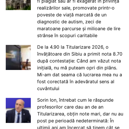
fi plagiat sau ar fi exagerat în privința
realizărilor sale, promovate printr-o
poveste de viață marcată de un
diagnostic de autism, zeci de
maratoane parcurse și milioane de lire
strânse în scopuri caritabile
De la 4.90 la Titularizare 2026, o
învățătoare din Sibiu a primit nota 8.70
după contestație: Când am văzut nota
inițială, nu mă puteam opri din plâns.
Mi-am dat seama că lucrarea mea nu a
fost corectată în adevăratul sens al
cuvântului
Sorin Ion, întrebat cum le răspunde
profesorilor care dau an de an
Titularizarea, obțin note mari, dar nu au
post pe perioadă nedeterminată: În
ultimii ani am încercat să ținem cât se