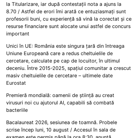
la Titularizare, iar după contestații nota a ajuns la
8.70 / Astfel de erori îmi arată ce entuziasmați sunt
profesorii buni, cu experiență să vină la corectat și ce
resurse financiare sunt alocate unui astfel de concurs
important
Unici în UE: România este singura țară din întreaga
Uniune Europeană care a redus cheltuielile de
cercetare, calculate pe cap de locuitor, în ultimul
deceniu. Între 2015-2025, spațiul comunitar a crescut
masiv cheltuielile de cercetare – ultimele date
Eurostat
Premieră mondială: oamenii de știință au creat
virusuri noi cu ajutorul AI, capabili să combată
bacteriile
Bacalaureat 2026, sesiunea de toamnă. Probele
scrise încep luni, 10 august / Accesul în sala de
examen este permis până la ora 8:30, anunță