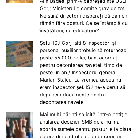
Alin Badea, prim-vicepreședinte USLI
Gorj: Ministerul o comite grav de tot.
Ne sună directorii disperați că oamenii
rămân fără posturi. Ce se întâmplă cu
învățătorii, cu educatorii?
Șeful ISJ Gorj, alți 8 inspectori și
personal auxiliar trebuie să returneze
peste 55.000 de lei, bani acordați
pentru decontarea navetei, timp de
peste un an / Inspectorul general,
Marian Staicu: La vremea aceea nu
eram inspector șef. ISJ ne-a cerut să
depunem documente pentru
decontarea navetei
Mai mulți părinți solicită, într-o petiție,
anularea deciziei ISMB de a nu mai
acorda sumele pentru posturile la plata
cu ora din cadrul cluburilor copiilor: