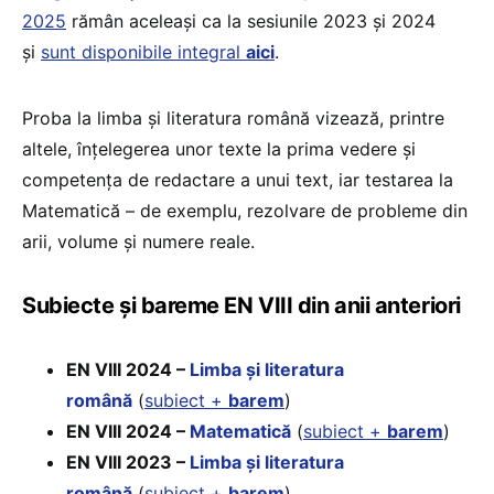
2025
rămân aceleași ca la sesiunile 2023 și 2024
și
sunt disponibile integral
aici
.
Proba la limba și literatura română vizează, printre
altele, înțelegerea unor texte la prima vedere și
competența de redactare a unui text, iar testarea la
Matematică – de exemplu, rezolvare de probleme din
arii, volume și numere reale.
Subiecte și bareme EN VIII din anii anteriori
EN VIII 2024 –
Limba și literatura
română
(
subiect +
barem
)
EN VIII 2024 –
Matematică
(
subiect +
barem
)
EN VIII 2023 –
Limba și literatura
română
(
subiect +
barem
)