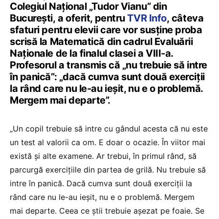
Colegiul Național „Tudor Vianu” din
București, a oferit, pentru
TVR Info
, câteva
sfaturi pentru elevii care vor susține proba
scrisă la Matematică din cadrul Evaluării
Naționale de la finalul clasei a VIII-a.
Profesorul a transmis că „nu trebuie să intre
în panică”: „dacă cumva sunt două exerciții
la rând care nu le-au ieșit, nu e o problemă.
Mergem mai departe”.
„Un copil trebuie să intre cu gândul acesta că nu este
un test al valorii ca om. E doar o ocazie. În viitor mai
există și alte examene. Ar trebui, în primul rând, să
parcurgă exercițiile din partea de grilă. Nu trebuie să
intre în panică. Dacă cumva sunt două exerciții la
rând care nu le-au ieșit, nu e o problemă. Mergem
mai departe. Ceea ce știi trebuie așezat pe foaie. Se