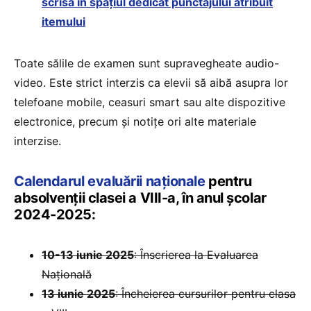
scrisă în spațiul dedicat punctajului atribuit
itemului
Toate sălile de examen sunt supravegheate audio-
video. Este strict interzis ca elevii să aibă asupra lor
telefoane mobile, ceasuri smart sau alte dispozitive
electronice, precum și notițe ori alte materiale
interzise.
Calendarul evaluării naționale
pentru
absolvenții clasei a VIII-a, în anul școlar
2024-2025:
10-13 iunie 2025
: Înscrierea la Evaluarea
Națională
13 iunie 2025
: Încheierea cursurilor pentru clasa