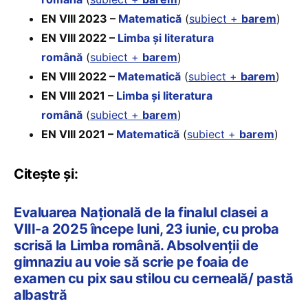
EN VIII 2023 –
Matematică
(
subiect +
barem
)
EN VIII 2022 –
Limba și literatura
română
(
subiect +
barem
)
EN VIII 2022 –
Matematică
(
subiect +
barem
)
EN VIII 2021 –
Limba și literatura
română
(
subiect +
barem
)
EN VIII 2021 –
Matematică
(
subiect +
barem
)
Citește și:
Evaluarea Națională de la finalul clasei a
VIII-a 2025 începe luni, 23 iunie, cu proba
scrisă la Limba română. Absolvenții de
gimnaziu au voie să scrie pe foaia de
examen cu pix sau stilou cu cerneală/ pastă
albastră