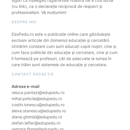
siguri că înțelegeți rugămintea noastră de a cita sursa
(cu link), ca o declarație reciprocă de respect și
profesionalism. Vă mulțumim!
DESPRE NOI
EduPedu.ro este o publicație online care găzduiește
exclusiv articole din domeniul educației și cercetării.
Urmărim constant cum sunt educați copiii noștri, cine și
cum face politicile din educație și cercetare, cine și cum
îi formează pe profesori, cât de adecvate la lumea în
care trăim sunt sistemele de educație și cercetare.
CONTACT REDACȚIE
Adrese e-mail
raluca.pantazi@edupedu.ro
mihai.peticila@edupedu.ro
costin.ionescu@edupedu.ro
alexa.stanescu@edupedu.ro
diana.ghimisi@edupedu.ro
stefan.lefter@edupedu.ro
ramona.florea@edupedu.ro