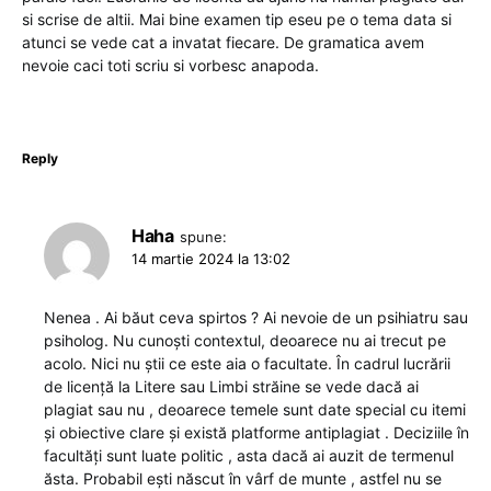
si scrise de altii. Mai bine examen tip eseu pe o tema data si
atunci se vede cat a invatat fiecare. De gramatica avem
nevoie caci toti scriu si vorbesc anapoda.
Reply
Haha
spune:
14 martie 2024 la 13:02
Nenea . Ai băut ceva spirtos ? Ai nevoie de un psihiatru sau
psiholog. Nu cunoști contextul, deoarece nu ai trecut pe
acolo. Nici nu știi ce este aia o facultate. În cadrul lucrării
de licență la Litere sau Limbi străine se vede dacă ai
plagiat sau nu , deoarece temele sunt date special cu itemi
și obiective clare și există platforme antiplagiat . Deciziile în
facultăți sunt luate politic , asta dacă ai auzit de termenul
ăsta. Probabil ești născut în vârf de munte , astfel nu se