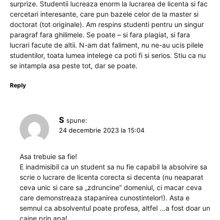
surprize. Studentii lucreaza enorm la lucrarea de licenta si fac
cercetari interesante, care pun bazele celor de la master si
doctorat (tot originale). Am respins studenti pentru un singur
paragraf fara ghilimele. Se poate – si fara plagiat, si fara
lucrari facute de altii. N-am dat faliment, nu ne-au ucis pilele
studentilor, toata lumea intelege ca poti fi si serios. Stiu ca nu
se intampla asa peste tot, dar se poate.
Reply
S
spune:
24 decembrie 2023 la 15:04
Asa trebuie sa fie!
E inadmisibil ca un student sa nu fie capabil la absolvire sa
scrie o lucrare de licenta corecta si decenta (nu neaparat
ceva unic si care sa „zdruncine” domeniul, ci macar ceva
care demonstreaza stapanirea cunostintelor!). Asta e
semnul ca absolventul poate profesa, altfel …a fost doar un
caine prin apa!