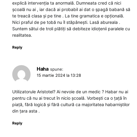
explică intervenția ta anormală. Dumneata cred că nici
școală nu ai , iar dacă ai probabil ai dat o șpagă babană să
te treacă clasa și pe tine . La tine gramatica e opțională.
Nici praful de pe tobă nu îl stăpânești. Lasă abureala .
Suntem sătui de troli plătiți să debiteze idioțenii paralele cu
realitatea.
Reply
Haha
spune:
15 martie 2024 la 13:28
Utilizatorule Aristotel? Ai nevoie de un medic ? Habar nu ai
pentru că nu ai trecut în nicio școală. Vorbești ca o țață în
piață, fără logică și fără cultură ca majoritatea habarniștilor
din țara asta .
Reply