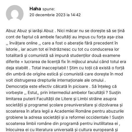
Haha
spune:
20 decembrie 2023 la 14:42
Abuz Abuz și iarăși Abuz . Nici măcar nu se dorește să se țină
cont de faptul că ambele facultăți au impus cu forța așa-zisa
,, învățare online ,, care a fost o aberație fără precedent în
istorie , iar acum tot ei îndrăznesc cu tot cu conducerea lor
totalitară și comunistă să impună studenților două examene
diferite + lucrarea de licență fix în mijlocul anului când totul era
deja stabilit . Total inacceptabil ! Știm cu toții că există o forță
din umbră de origine estică și comunistă care dorește în mod
voit distrugerea drepturile internaționale ale omului .
Democrația este efectiv călcată în picioare . Să înțeleg că
vorbește ,, Estul,, prin intermediul ambelor facultății ? Susțin
limitarea puterii Facultății de Litere și Limbi străine asupra
societății și programei școlare preuniversitare și dizolvarea și
scoaterea în afara legii a Academiei Române pentru abuzurile
grobiene la adresa societății și a reformei occidentale ! Susțin
scoaterea limbii române din programă pentru inutilitatea ei ,
înlocuirea ei cu literatura universală și cultura europeană și