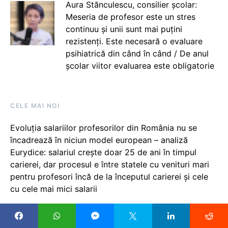
Aura Stănculescu, consilier școlar:
Meseria de profesor este un stres
continuu și unii sunt mai puțini
rezistenți. Este necesară o evaluare
psihiatrică din când în când / De anul
școlar viitor evaluarea este obligatorie
CELE MAI NOI
Evoluția salariilor profesorilor din România nu se
încadrează în niciun model european – analiză
Eurydice: salariul crește doar 25 de ani în timpul
carierei, dar procesul e între statele cu venituri mari
pentru profesori încă de la începutul carierei și cele
cu cele mai mici salarii
Directoarea Violeta Estrella Bontilă: Anul școlar care
tocmai s-a încheiat a fost, probabil, unul dintre cei