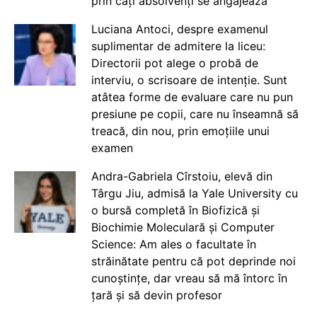
prin câți absolvenți se angajează
Luciana Antoci, despre examenul
suplimentar de admitere la liceu:
Directorii pot alege o probă de
interviu, o scrisoare de intenție. Sunt
atâtea forme de evaluare care nu pun
presiune pe copii, care nu înseamnă să
treacă, din nou, prin emoțiile unui
examen
Andra-Gabriela Cîrstoiu, elevă din
Târgu Jiu, admisă la Yale University cu
o bursă completă în Biofizică și
Biochimie Moleculară și Computer
Science: Am ales o facultate în
străinătate pentru că pot deprinde noi
cunoștințe, dar vreau să mă întorc în
țară și să devin profesor