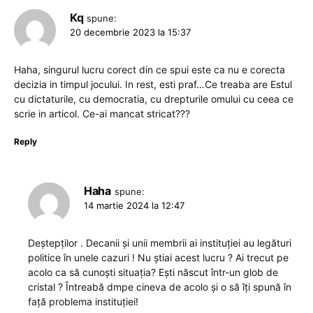
Kq
spune:
20 decembrie 2023 la 15:37
Haha, singurul lucru corect din ce spui este ca nu e corecta
decizia in timpul jocului. In rest, esti praf…Ce treaba are Estul
cu dictaturile, cu democratia, cu drepturile omului cu ceea ce
scrie in articol. Ce-ai mancat stricat???
Reply
Haha
spune:
14 martie 2024 la 12:47
Deștepților . Decanii și unii membrii ai instituției au legături
politice în unele cazuri ! Nu știai acest lucru ? Ai trecut pe
acolo ca să cunoști situația? Ești născut într-un glob de
cristal ? Întreabă dmpe cineva de acolo și o să îți spună în
față problema instituției!