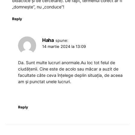
didactice și de cercetare). De fapt, termenul corect ar fi
„domnește”, nu „conduce”!
Reply
Haha
spune:
14 martie 2024 la 13:09
Da. Sunt multe lucruri anormale.Au loc tot felul de
ciudățenii. Cine este de acolo sau măcar a auzit de
facultate câte ceva înțelege deplin situația, de aceea
am și punctat unele lucruri.
Reply