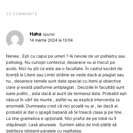
23 COMMENTS
Haha
spune:
14 martie 2024 la 13:04
Nenea . Ești cu capul pe umeri ? Ai nevoie de un psihiatru sau
psiholog. Nu cunoști contextul, deoarece nu ai trecut pe
acolo. Nici nu știi ce este aia o facultate. În cadrul lucrării de
licență la Litere sau Limbi străine se vede dacă ai plagiat sau
nu , deoarece temele sunt date special cu itemi și obiective
clare și există platforme antiplagiat . Deciziile în facultăți sunt
luate politic , asta dacă ai auzit de termenul ăsta. Probabil ești
născut în vârf de munte , astfel nu se explică intervenția ta
anormală. Dumneata cred că nici școală nu ai , iar dacă ai
probabil ai dat o șpagă babană să te treacă clasa și pe tine .
La tine gramatica e opțională. Nici praful de pe tobă nu îl
stăpânești. Lasă abureala . Suntem sătui de troli plătiți să
debiteze idioțenii paralele cu realitatea.