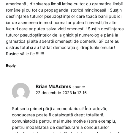
americană , dizolvarea limbii latine cu tot cu gramatica limbii
române și cu tot cu propaganda istorică mincinoasă ! Susțin
desființarea tuturor pseudoștiințelor care toacă banii publici,
iar de asemenea în mod normal ar putea fi investiți în alte
lucruri care ar putea salva vieți omenești ! Susțin desființarea
tuturor pseudoștiințelor de la ghicit și numerologie până la
gramatică și alte aberații omenești de domeniul SF care au
distrus totul și au trădat democrația și drepturile omului !
Rușine să le fie !!!!!!!
Reply
Brian McAdams
spune:
22 decembrie 2023 la 12:16
Subscriu primei părți a comentariului! Într-adevăr,
conducerea poate fi catalogată drept totalitară,
comunistoidă pentru mai multe motive (spre exemplu,
pentru modalitatea de desfășurare a concursurilor