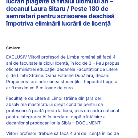
lucrări plagiate la finalul ultimului an –
decanul Laura Sitaru / Peste 180 de
semnatari pentru scrisoarea deschisă
împotriva eliminării lucrării de licență
Similare
EXCLUSIV Viitorii profesori de Limba română să facă 4
ani de facultate la ciclul licență, în loc de 3 – i-au propus
oficial ministrei educației decanele Facultăților de Litere
și de Limbi Străine. Oana Fotache Dubălaru, decan:
Propunerea are adeziunea studenților. Impactul bugetar
ar fi maximum 6 milioane de euro
Facultățile de Litere și Limbi străine din țară cer
absolvirea masteratului drept condiție pentru ca
profesorii să poată preda la liceu, plus un cadru național
pentru integrarea AI în predare, după o întâlnire a
decanilor și prodecanilor la Sibiu – DOCUMENT
Viitorii profesori trebuie să facă 4 ani de licență în loc de