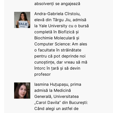
absolvenți se angajează
Andra-Gabriela Cîrstoiu,
elevă din Târgu Jiu, admisă
la Yale University cu o bursă
completă în Biofizică și
Biochimie Moleculară și
Computer Science: Am ales
o facultate în străinătate
pentru că pot deprinde noi
cunoștințe, dar vreau să mă
întorc în țară și să devin
profesor
Iasmina Huțupașu, prima
admisă la Medicină
Generală, Universitatea
„Carol Davila” din București:
Când alegi un astfel de