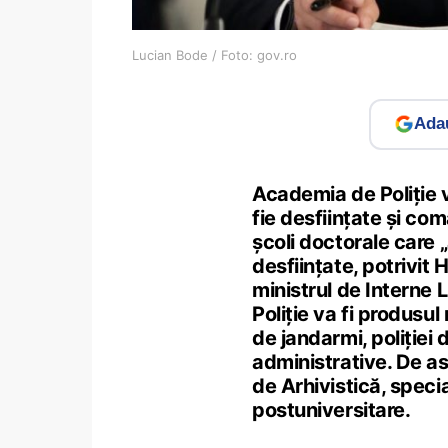
Lucian Bode / Foto: gov.ro
Adau
Academia de Poliție v
fie desființate și com
școli doctorale care „
desființate, potrivit
ministrul de Interne 
Poliție va fi produsul 
de jandarmi, poliției d
administrative. De as
de Arhivistică, speci
postuniversitare.