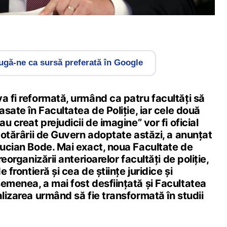
gă-ne ca sursă preferată în Google
a fi reformată, urmând ca patru facultăți să
asate în Facultatea de Poliție, iar cele două
au creat prejudicii de imagine” vor fi oficial
 Hotărârii de Guvern adoptate astăzi, a anunțat
Lucian Bode. Mai exact, noua Facultate de
reorganizării anterioarelor facultăți de poliție,
e frontieră și cea de științe juridice și
emenea, a mai fost desființată și Facultatea
alizarea urmând să fie transformată în studii