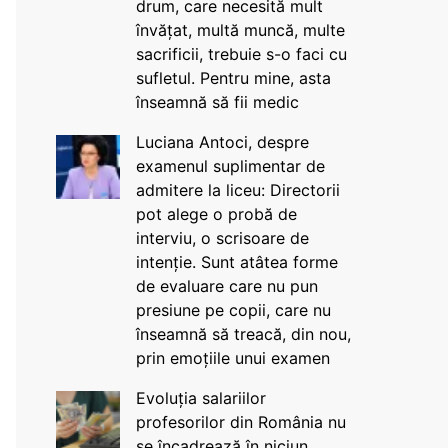
drum, care necesită mult
învățat, multă muncă, multe
sacrificii, trebuie s-o faci cu
sufletul. Pentru mine, asta
înseamnă să fii medic
Luciana Antoci, despre
examenul suplimentar de
admitere la liceu: Directorii
pot alege o probă de
interviu, o scrisoare de
intenție. Sunt atâtea forme
de evaluare care nu pun
presiune pe copii, care nu
înseamnă să treacă, din nou,
prin emoțiile unui examen
Evoluția salariilor
profesorilor din România nu
se încadrează în niciun