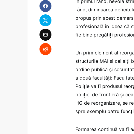
În primul rând, nevoia str
rând, diminuarea deficitul
propus prin acest demers 
profesională în ideea că s
fie bine pregătiți profesio
Un prim element al reorgan
structurile MAI și ceilalți
ordine publică și securitat
a două facultăți: Facultat
Poliție va fi produsul reor
poliției de frontieră și ce
HG de reorganizare, se re
spre exemplu patru funcți
Formarea continuă va fi a