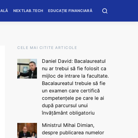
OALĂ
NEXTLAB.TECH
EDUCAȚIE FINANCIARĂ
CELE MAI CITITE ARTICOLE
Daniel David: Bacalaureatul
nu ar trebui să fie folosit ca
mijloc de intrare la facultate.
Bacalaureatul trebuie să fie
un examen care certifică
competențele pe care le ai
după parcursul unui
învățământ obligatoriu
Ministrul Mihai Dimian,
despre publicarea numelor