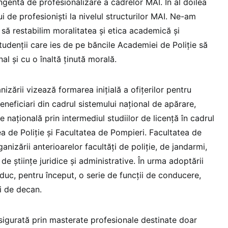
ingentă de profesionalizare a cadrelor MAI. În al doilea
ui de profesioniști la nivelul structurilor MAI. Ne-am
să restabilim moralitatea și etica academică și
tudenții care ies de pe băncile Academiei de Poliție să
nal și cu o înaltă ținută morală.
izării vizează formarea inițială a ofițerilor pentru
 beneficiari din cadrul sistemului național de apărare,
e națională prin intermediul studiilor de licență în cadrul
ea de Poliție și Facultatea de Pompieri. Facultatea de
ganizării anterioarelor facultăți de poliție, de jandarmi,
a de științe juridice și administrative. În urma adoptării
duc, pentru început, o serie de funcții de conducere,
i de decan.
sigurată prin masterate profesionale destinate doar