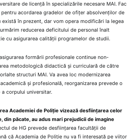
iversitare de licență în specializările necesare MAI. Fac
 pentru acordarea gradelor de ofițer absolvenților de
 există în prezent, dar vom opera modificări la legea
rmărim reducerea deficitului de personal înalt
ție cu asigurarea calității programelor de studii.
asigurarea formării profesionale continue non-
area metodologică didactică și curriculară de către
lorlalte structuri MAI. Va avea loc modernizarea
 academică și profesională, reorganizarea prevede o
 a corpului universitar.
rea Academiei de Poliție vizează desființarea celor
e, din păcate, au adus mari prejudicii de imagine
ctul de HG prevede desființarea facultății de
mnă că Academia de Poliție nu va fi interesată pe viitor