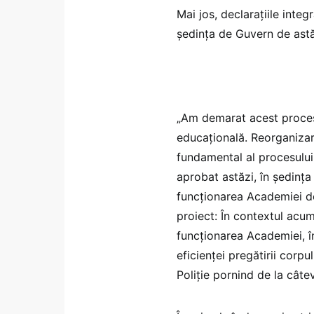
Mai jos, declarațiile inte
ședința de Guvern de astă
„Am demarat acest proces
educațională. Reorganizare
fundamental al procesului 
aprobat astăzi, în ședința
funcționarea Academiei de 
proiect: În contextul acum
funcționarea Academiei, î
eficienței pregătirii corp
Poliție pornind de la cât