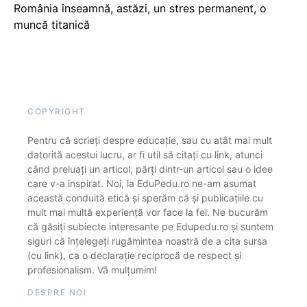
România înseamnă, astăzi, un stres permanent, o
muncă titanică
COPYRIGHT
Pentru că scrieți despre educație, sau cu atât mai mult
datorită acestui lucru, ar fi util să citați cu link, atunci
când preluați un articol, părți dintr-un articol sau o idee
care v-a inspirat. Noi, la EduPedu.ro ne-am asumat
această conduită etică și sperăm că și publicațiile cu
mult mai multă experiență vor face la fel. Ne bucurăm
că găsiți subiecte interesante pe Edupedu.ro și suntem
siguri că înțelegeți rugămintea noastră de a cita sursa
(cu link), ca o declarație reciprocă de respect și
profesionalism. Vă mulțumim!
DESPRE NOI