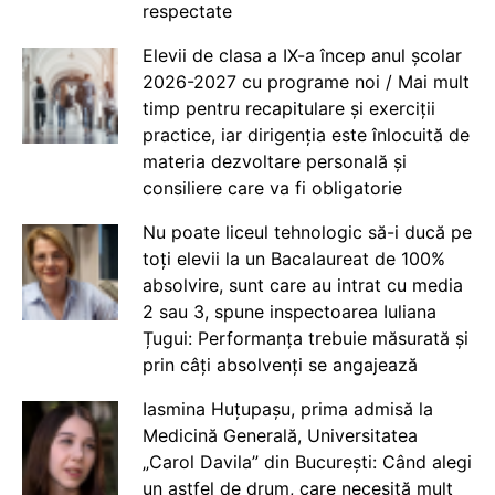
respectate
Elevii de clasa a IX-a încep anul școlar
2026-2027 cu programe noi / Mai mult
timp pentru recapitulare și exerciții
practice, iar dirigenția este înlocuită de
materia dezvoltare personală și
consiliere care va fi obligatorie
Nu poate liceul tehnologic să-i ducă pe
toți elevii la un Bacalaureat de 100%
absolvire, sunt care au intrat cu media
2 sau 3, spune inspectoarea Iuliana
Țugui: Performanța trebuie măsurată și
prin câți absolvenți se angajează
Iasmina Huțupașu, prima admisă la
Medicină Generală, Universitatea
„Carol Davila” din București: Când alegi
un astfel de drum, care necesită mult