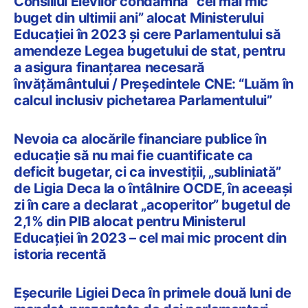
Consiliul Elevilor condamnă “cel mai mic
buget din ultimii ani” alocat Ministerului
Educației în 2023 și cere Parlamentului să
amendeze Legea bugetului de stat, pentru
a asigura finanțarea necesară
învățământului / Președintele CNE: “Luăm în
calcul inclusiv pichetarea Parlamentului”
Nevoia ca alocările financiare publice în
educație să nu mai fie cuantificate ca
deficit bugetar, ci ca investiții, „subliniată”
de Ligia Deca la o întâlnire OCDE, în aceeași
zi în care a declarat „acoperitor” bugetul de
2,1% din PIB alocat pentru Ministerul
Educației în 2023 – cel mai mic procent din
istoria recentă
Eșecurile Ligiei Deca în primele două luni de