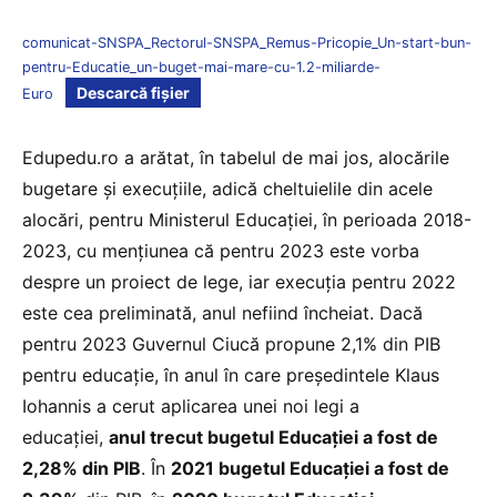
comunicat-SNSPA_Rectorul-SNSPA_Remus-Pricopie_Un-start-bun-
pentru-Educatie_un-buget-mai-mare-cu-1.2-miliarde-
Descarcă fișier
Euro
Edupedu.ro a arătat, în tabelul de mai jos, alocările
bugetare și execuțiile, adică cheltuielile din acele
alocări, pentru Ministerul Educației, în perioada 2018-
2023, cu mențiunea că pentru 2023 este vorba
despre un proiect de lege, iar execuția pentru 2022
este cea preliminată, anul nefiind încheiat. Dacă
pentru 2023 Guvernul Ciucă propune 2,1% din PIB
pentru educație, în anul în care președintele Klaus
Iohannis a cerut aplicarea unei noi legi a
educației,
anul trecut bugetul Educației a fost de
2,28% din PIB
. În
2021 bugetul Educației a fost de