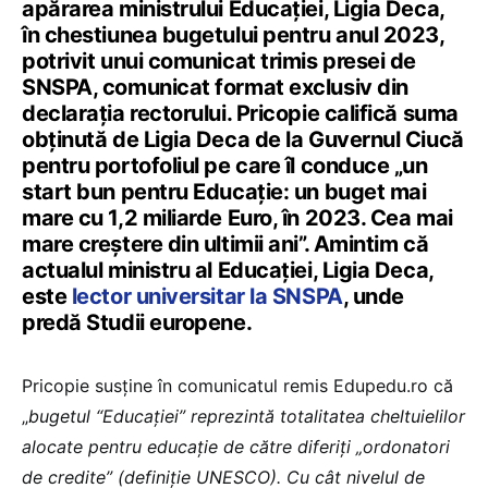
apărarea ministrului Educației, Ligia Deca,
în chestiunea bugetului pentru anul 2023,
potrivit unui comunicat trimis presei de
SNSPA, comunicat format exclusiv din
declarația rectorului. Pricopie califică suma
obținută de Ligia Deca de la Guvernul Ciucă
pentru portofoliul pe care îl conduce „un
start bun pentru Educație: un buget mai
mare cu 1,2 miliarde Euro, în 2023. Cea mai
mare creștere din ultimii ani”. Amintim că
actualul ministru al Educației, Ligia Deca,
este
lector universitar la SNSPA
, unde
predă Studii europene.
Pricopie susține în comunicatul remis Edupedu.ro că
„
bugetul “Educației” reprezintă totalitatea cheltuielilor
alocate pentru educație de către diferiți „ordonatori
de credite” (definiție UNESCO). Cu cât nivelul de