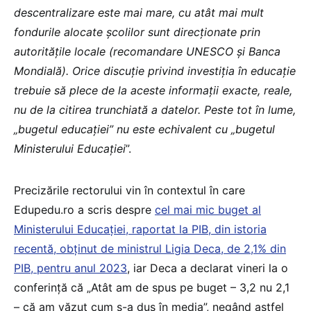
descentralizare este mai mare, cu atât mai mult
fondurile alocate școlilor sunt direcționate prin
autoritățile locale (recomandare UNESCO și Banca
Mondială). Orice discuție privind investiția în educație
trebuie să plece de la aceste informații exacte, reale,
nu de la citirea trunchiată a datelor. Peste tot în lume,
„bugetul educației” nu este echivalent cu „bugetul
Ministerului Educației
”.
Precizările rectorului vin în contextul în care
Edupedu.ro a scris despre
cel mai mic buget al
Ministerului Educației, raportat la PIB, din istoria
recentă, obținut de ministrul Ligia Deca, de 2,1% din
PIB, pentru anul 2023
, iar Deca a declarat vineri la o
conferință că „Atât am de spus pe buget – 3,2 nu 2,1
– că am văzut cum s-a dus în media”, negând astfel