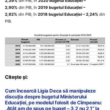
2,39%
din PIB, în
2020 bugetul Educației –
2,90%
din PIB, în
2019 bugetul Educației –
2,92%
din PIB, în
2018 bugetul Educației – 2,24%
din
PIB.
Citește și:
Cum încearcă Ligia Deca să manipuleze
discuția despre bugetul Ministerului
Educației, pe modelul folosit de Cîmpeanu:
„Atât am de spus pe buget – 3,2 nu 2,1” la