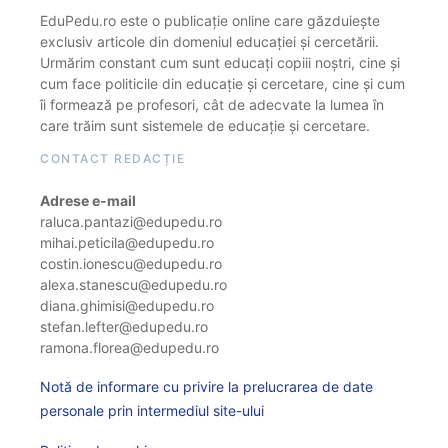
EduPedu.ro este o publicație online care găzduiește
exclusiv articole din domeniul educației și cercetării.
Urmărim constant cum sunt educați copiii noștri, cine și
cum face politicile din educație și cercetare, cine și cum
îi formează pe profesori, cât de adecvate la lumea în
care trăim sunt sistemele de educație și cercetare.
CONTACT REDACȚIE
Adrese e-mail
raluca.pantazi@edupedu.ro
mihai.peticila@edupedu.ro
costin.ionescu@edupedu.ro
alexa.stanescu@edupedu.ro
diana.ghimisi@edupedu.ro
stefan.lefter@edupedu.ro
ramona.florea@edupedu.ro
Notă de informare cu privire la prelucrarea de date
personale prin intermediul site-ului