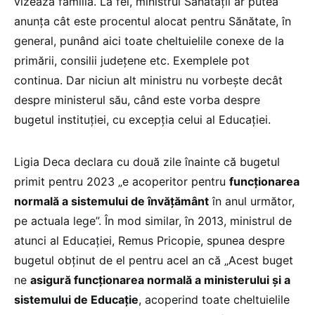
vizează familia. La fel, ministrul Sănătății ar putea
anunța cât este procentul alocat pentru Sănătate, în
general, punând aici toate cheltuielile conexe de la
primării, consilii județene etc. Exemplele pot
continua. Dar niciun alt ministru nu vorbește decât
despre ministerul său, când este vorba despre
bugetul instituției, cu excepția celui al Educației.
Ligia Deca declara cu două zile înainte că bugetul
primit pentru 2023 „e acoperitor pentru
funcționarea
normală a sistemului de învățământ
în anul următor,
pe actuala lege”. În mod similar, în 2013, ministrul de
atunci al Educației, Remus Pricopie, spunea despre
bugetul obținut de el pentru acel an că „Acest buget
ne
asigură funcţionarea normală a ministerului şi a
sistemului de Educaţie
, acoperind toate cheltuielile