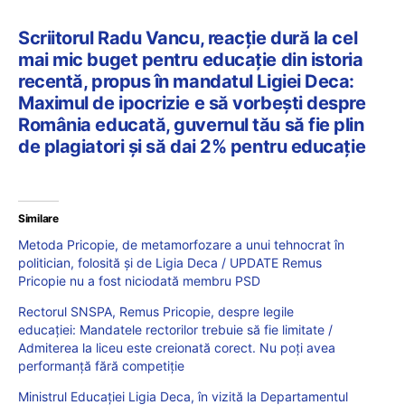
Scriitorul Radu Vancu, reacție dură la cel
mai mic buget pentru educație din istoria
recentă, propus în mandatul Ligiei Deca:
Maximul de ipocrizie e să vorbești despre
România educată, guvernul tău să fie plin
de plagiatori și să dai 2% pentru educație
Similare
Metoda Pricopie, de metamorfozare a unui tehnocrat în
politician, folosită și de Ligia Deca / UPDATE Remus
Pricopie nu a fost niciodată membru PSD
Rectorul SNSPA, Remus Pricopie, despre legile
educației: Mandatele rectorilor trebuie să fie limitate /
Admiterea la liceu este creionată corect. Nu poți avea
performanță fără competiție
Ministrul Educației Ligia Deca, în vizită la Departamentul