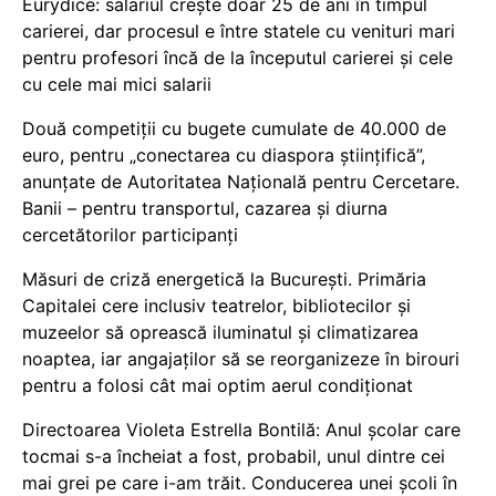
Eurydice: salariul crește doar 25 de ani în timpul
carierei, dar procesul e între statele cu venituri mari
pentru profesori încă de la începutul carierei și cele
cu cele mai mici salarii
Două competiții cu bugete cumulate de 40.000 de
euro, pentru „conectarea cu diaspora științifică”,
anunțate de Autoritatea Națională pentru Cercetare.
Banii – pentru transportul, cazarea și diurna
cercetătorilor participanți
Măsuri de criză energetică la București. Primăria
Capitalei cere inclusiv teatrelor, bibliotecilor și
muzeelor să oprească iluminatul și climatizarea
noaptea, iar angajaților să se reorganizeze în birouri
pentru a folosi cât mai optim aerul condiționat
Directoarea Violeta Estrella Bontilă: Anul școlar care
tocmai s-a încheiat a fost, probabil, unul dintre cei
mai grei pe care i-am trăit. Conducerea unei școli în