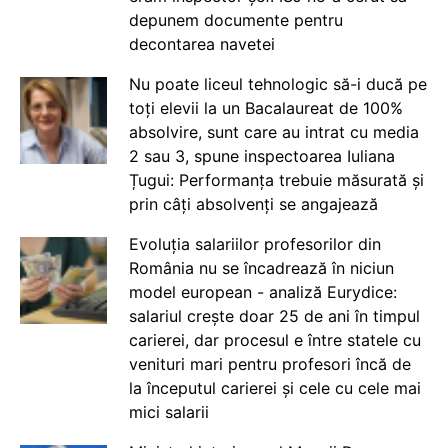
depunem documente pentru
decontarea navetei
Nu poate liceul tehnologic să-i ducă pe
toți elevii la un Bacalaureat de 100%
absolvire, sunt care au intrat cu media
2 sau 3, spune inspectoarea Iuliana
Țugui: Performanța trebuie măsurată și
prin câți absolvenți se angajează
Evoluția salariilor profesorilor din
România nu se încadrează în niciun
model european - analiză Eurydice:
salariul crește doar 25 de ani în timpul
carierei, dar procesul e între statele cu
venituri mari pentru profesori încă de
la începutul carierei și cele cu cele mai
mici salarii