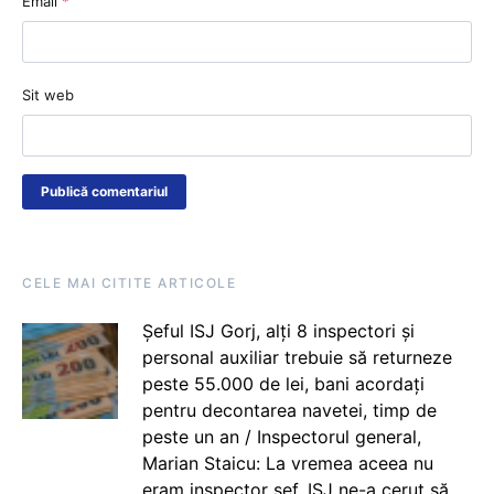
Email
*
Sit web
CELE MAI CITITE ARTICOLE
Șeful ISJ Gorj, alți 8 inspectori și
personal auxiliar trebuie să returneze
peste 55.000 de lei, bani acordați
pentru decontarea navetei, timp de
peste un an / Inspectorul general,
Marian Staicu: La vremea aceea nu
eram inspector șef. ISJ ne-a cerut să