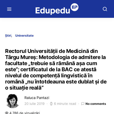
Știri
Universitate
Rectorul Universității de Medicină din
Târgu Mureș: Metodologia de admitere la
facultate „trebuie să rămână așa cum
este”; certificatul de la BAC ce atestă
nivelul de competență lingvistică în
română „nu întotdeauna este dublat și de
o situație reală”
Raluca Pantazi
20 iulie 2019
6 minute read
No comments
4.786 de vizualizări