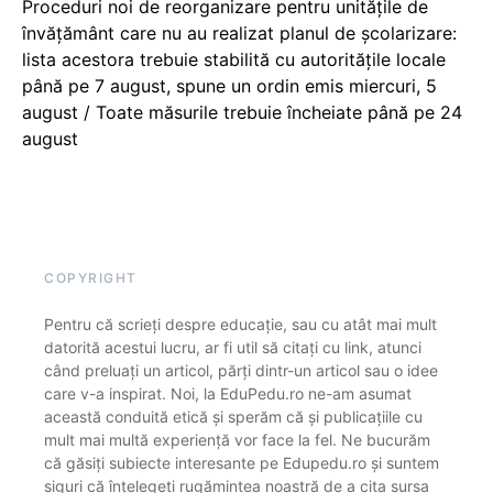
Proceduri noi de reorganizare pentru unitățile de
învățământ care nu au realizat planul de școlarizare:
lista acestora trebuie stabilită cu autoritățile locale
până pe 7 august, spune un ordin emis miercuri, 5
august / Toate măsurile trebuie încheiate până pe 24
august
COPYRIGHT
Pentru că scrieți despre educație, sau cu atât mai mult
datorită acestui lucru, ar fi util să citați cu link, atunci
când preluați un articol, părți dintr-un articol sau o idee
care v-a inspirat. Noi, la EduPedu.ro ne-am asumat
această conduită etică și sperăm că și publicațiile cu
mult mai multă experiență vor face la fel. Ne bucurăm
că găsiți subiecte interesante pe Edupedu.ro și suntem
siguri că înțelegeți rugămintea noastră de a cita sursa