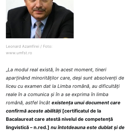
Leonard Azamfirei / Foto:
www.umfst.ro
„
La modul real există, în acest moment, tineri
aparținând minorităților care, deși sunt absolvenți de
liceu cu examen dat la Limba română, au dificultăți
reale în a comunica și în a se exprima în limba
română, astfel încât
existența unui document care
confirmă aceste abilități
[certificatul de la
Bacalaureat care atestă nivelul de competență
lingvistică – n.red.]
nu întotdeauna este dublat și de