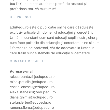
(cu link), ca o declarație reciprocă de respect și
profesionalism. Vă mulțumim!
DESPRE NOI
EduPedu.ro este o publicație online care găzduiește
exclusiv articole din domeniul educației și cercetării.
Urmărim constant cum sunt educați copiii noștri, cine și
cum face politicile din educație și cercetare, cine și cum
îi formează pe profesori, cât de adecvate la lumea în
care trăim sunt sistemele de educație și cercetare.
CONTACT REDACȚIE
Adrese e-mail
raluca.pantazi@edupedu.ro
mihai.peticila@edupedu.ro
costin.ionescu@edupedu.ro
alexa.stanescu@edupedu.ro
diana.ghimisi@edupedu.ro
stefan.lefter@edupedu.ro
ramona.florea@edupedu.ro