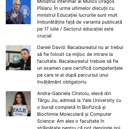
Ministrul interimar al Muncii Dragos
Pîslaru: În urma ultimelor discuții cu
ministrul Educației lucrurile sunt mult
îmbunătățite față de varianta publicată
pe 17 iulie / Sectorul educației este
crucial
Daniel David: Bacalaureatul nu ar trebui
să fie folosit ca mijloc de intrare la
facultate. Bacalaureatul trebuie să fie
un examen care certifică competențele
pe care le ai după parcursul unui
învățământ obligatoriu
Andra-Gabriela Cîrstoiu, elevă din
Târgu Jiu, admisă la Yale University cu
o bursă completă în Biofizică și
Biochimie Moleculară și Computer
Science: Am ales o facultate în
străinătate pentru că pot deprinde noi