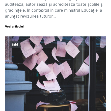
auditează, autorizează și acreditează toate școlile și
grădinițele. În contextul în care ministrul Educației a
anunțat revizuirea tuturor…
Vezi articolul
Știri