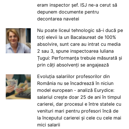
eram inspector șef. ISJ ne-a cerut să
depunem documente pentru
decontarea navetei
Nu poate liceul tehnologic să-i ducă pe
toți elevii la un Bacalaureat de 100%
absolvire, sunt care au intrat cu media
2 sau 3, spune inspectoarea Iuliana
Țugui: Performanța trebuie măsurată și
prin câți absolvenți se angajează
Evoluția salariilor profesorilor din
România nu se încadrează în niciun
model european - analiză Eurydice:
salariul crește doar 25 de ani în timpul
carierei, dar procesul e între statele cu
venituri mari pentru profesori încă de
la începutul carierei și cele cu cele mai
mici salarii