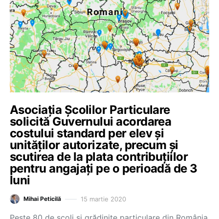
Asociația Școlilor Particulare
solicită Guvernului acordarea
costului standard per elev și
unităților autorizate, precum și
scutirea de la plata contribuțiilor
pentru angajați pe o perioadă de 3
luni
15 martie 2020
Mihai Peticilă
Peste 80 de școli și grădinițe particulare din România