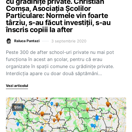
cu grădinițe private. Christian
Comșa, Asociația Școlilor
Particulare: Normele vin foarte
târziu, s-au făcut investiții, s-au
înscris copiii la after
3 septembrie 2020
Raluca Pantazi
Peste 300 de after school-uri private nu mai pot
funcționa în acest an școlar, pentru că erau
organizate în spații comune cu grădinițe private.
Interdicția apare cu doar două săptămâni…
Vezi articolul
Știri