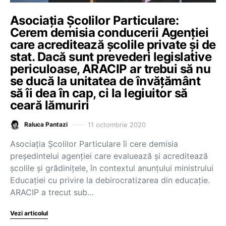
Asociația Școlilor Particulare:
Cerem demisia conducerii Agenției
care acreditează școlile private și de
stat. Dacă sunt prevederi legislative
periculoase, ARACIP ar trebui să nu
se ducă la unitatea de învățământ
să îi dea în cap, ci la legiuitor să
ceară lămuriri
11 octombrie 2020
Raluca Pantazi
Asociația Școlilor Particulare îi cere demisia
președintelui agenției care evaluează și acreditează
școlile și grădinițele, în contextul anunțului ministrului
Educației cu privire la debirocratizarea din educație.
ARACIP a trecut sub…
Vezi articolul