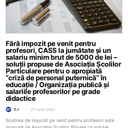
Fără impozit pe venit pentru
profesori, CASS la jumătate și un
salariu minim brut de 5000 de lei –
soluții propuse de Asociația Școlilor
Particulare pentru o apropiată
“criză de personal puternică” în
educație / Organizația publică și
salariile profesorilor pe grade
didactice
27 iunie 2022
C.I.
Scutirea de impozit pe venit pentru profesori este
propusă de Asociația Școlilor Private ca soluție