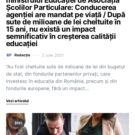
ministrului Educației de Asociația
Școlilor Particulare: Conducerea
agenției are mandat pe viață / După
sute de milioane de lei cheltuite în
15 ani, nu există un impact
semnificativ în creșterea calității
educației
2 iulie 2021
Redacția
“Au fost cheltuite sute de milioane de lei din bugetul
de stat, din fondurile partenerilor privați, care
investesc în educația din România, precum și din
fondurile europene, fără un impact…
Vezi articolul
Știri