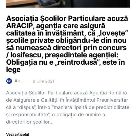
Asociația Școlilor Particulare acuză
ARACIP, agenția care asigură
calitatea în învățământ, că „lovește”
școlile private obligându-le din nou
să numească directori prin concurs
/ Iosifescu, președintele agenției:
Obligația nu e „reintrodusă”, este în
lege
8 iulie 2021
C.I.
Asociația Școlilor Particulare acuză Agenția Română
de Asigurare a Calității în Învățământul Preuniversitar
că a “dispus”, într-o “manieră lipsită de predictibilitate
și responsabilitate”, o obligație de numire a
directorilor școlilor…
Vezi articolul