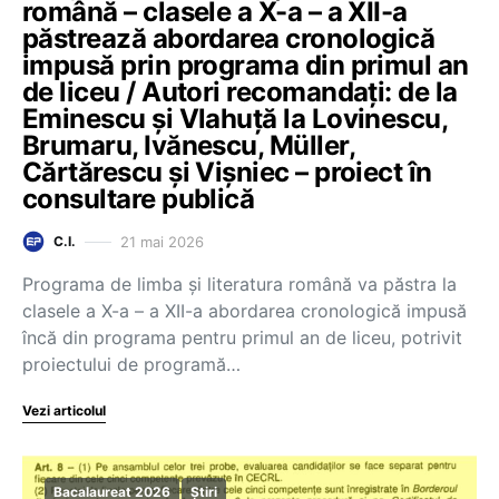
română – clasele a X-a – a XII-a
păstrează abordarea cronologică
impusă prin programa din primul an
de liceu / Autori recomandați: de la
Eminescu și Vlahuță la Lovinescu,
Brumaru, Ivănescu, Müller,
Cărtărescu și Vișniec – proiect în
consultare publică
21 mai 2026
C.I.
Programa de limba și literatura română va păstra la
clasele a X-a – a XII-a abordarea cronologică impusă
încă din programa pentru primul an de liceu, potrivit
proiectului de programă…
Vezi articolul
Bacalaureat 2026
Știri