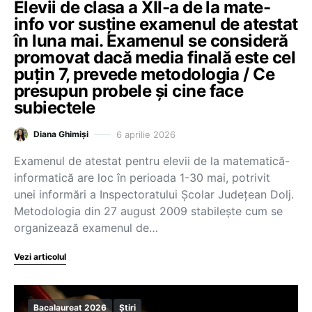
Elevii de clasa a XII-a de la mate-
info vor susține examenul de atestat
în luna mai. Examenul se consideră
promovat dacă media finală este cel
puțin 7, prevede metodologia / Ce
presupun probele și cine face
subiectele
6 aprilie 2026
Diana Ghimiși
Examenul de atestat pentru elevii de la matematică-
informatică are loc în perioada 1-30 mai, potrivit
unei informări a Inspectoratului Școlar Județean Dolj.
Metodologia din 27 august 2009 stabilește cum se
organizează examenul de…
Vezi articolul
Bacalaureat 2026
Știri