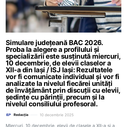
Simulare județeană BAC 2026.
Proba la alegere a profilului și
specializării este susținută miercuri,
10 decembrie, de elevii claselor a
XII-a din Iași / ISJ Iași: Rezultatele
vor fi comunicate individual şi vor fi
analizate la nivelul fiecărei unităţi
de învăţământ prin discuţii cu elevii,
şedinţe cu părinţii, precum şi la
nivelul consiliului profesoral.
10 decembrie 2025
Redacția
MIercuri, 10 decembrie, elevii de clasele a XII-a și a