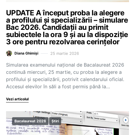
UPDATE A început proba la alegere
a profilului şi specializării – simulare
Bac 2026. Candidații au primit
subiectele la ora 9 și au la dispoziție
3 ore pentru rezolvarea cerințelor
25 martie 2026
Diana Ghimiși
Simularea examenului național de Bacalaureat 2026
continuă miercuri, 25 martie, cu proba la alegere a
profilului şi specializării, potrivit calendarului oficial.
Accesul elevilor în săli a fost permis până la…
Vezi articolul
Bacalaureat 2026
Știri