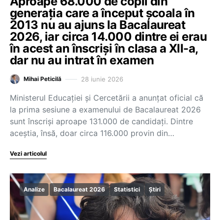
Aproape 68.000 de copii din
generația care a început școala în
2013 nu au ajuns la Bacalaureat
2026, iar circa 14.000 dintre ei erau
în acest an înscriși în clasa a XII-a,
dar nu au intrat în examen
28 iunie 2026
Mihai Peticilă
Ministerul Educației și Cercetării a anunțat oficial că
la prima sesiune a examenului de Bacalaureat 2026
sunt înscriși aproape 131.000 de candidați. Dintre
aceștia, însă, doar circa 116.000 provin din…
Vezi articolul
Analize
Bacalaureat 2026
Statistici
Știri