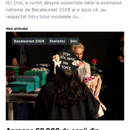
ISJ Dolj, a vorbit despre subiectele date la examenul
național de Bacalaureat 2026 și a spus că „au
respectat întru totul modelele cu…
Vezi articolul
Bacalaureat 2026
Statistici
Știri