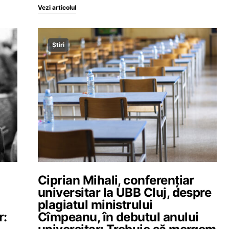
Vezi articolul
Știri
Ciprian Mihali, conferențiar
universitar la UBB Cluj, despre
plagiatul ministrului
r:
Cîmpeanu, în debutul anului