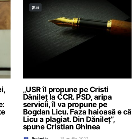
Știri
i,
„USR îl propune pe Cristi
Dănileţ la CCR. PSD, aripa
e:
servicii, îl va propune pe
te
Bogdan Licu. Faza haioasă e că
Licu a plagiat. Din Dănileţ”,
spune Cristian Ghinea
18 aprilie 2022
Redacția