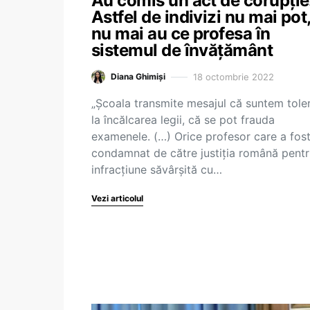
Au comis un act de corupție
Astfel de indivizi nu mai pot
nu mai au ce profesa în
sistemul de învățământ
18 octombrie 2022
Diana Ghimiși
„Școala transmite mesajul că suntem toler
la încălcarea legii, că se pot frauda
examenele. (…) Orice profesor care a fos
condamnat de către justiția română pentr
infracțiune săvârșită cu…
Vezi articolul