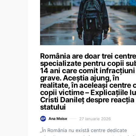
România are doar trei centr
specializate pentru copii su
14 ani care comit infracțiuni
grave. Aceștia ajung, în
realitate, în aceleași centre 
copii victime – Explicațiile lu
Cristi Danileț despre reacția
statului
27 ianuarie 2026
Ana Moise
„În România nu există centre dedicate