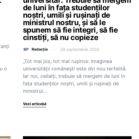
.
universitar: Trebuie să mergem
,
de luni în fața studenților
noștri, umili și rușinați de
ministrul nostru, și să le
spunem să fie integri, să fie
cinstiți, să nu copieze
anți
29 septembrie 2022
Redacția
t
„Tot mai jos, tot mai rușinos: Imaginea
u o
universității românești este din nou terfelită.
Iar noi, ceilalți, trebuie să mergem de luni în
fața studenților noștri, umili și rușinați de
ministrul…
Vezi articolul