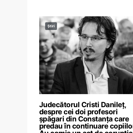
Știri
Judecătorul Cristi Danileț,
despre cei doi profesori
șpăgari din Constanța care
predau în continuare copiilo