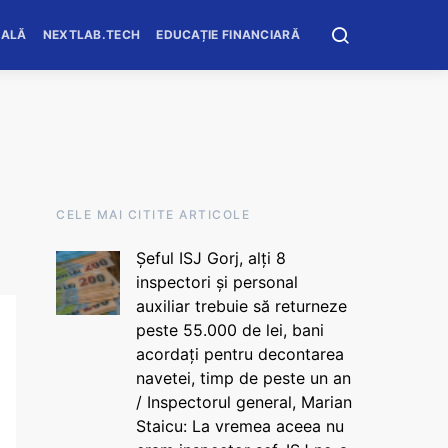
OALĂ
NEXTLAB.TECH
EDUCAȚIE FINANCIARĂ
CELE MAI CITITE ARTICOLE
Șeful ISJ Gorj, alți 8
inspectori și personal
auxiliar trebuie să returneze
peste 55.000 de lei, bani
acordați pentru decontarea
navetei, timp de peste un an
/ Inspectorul general, Marian
Staicu: La vremea aceea nu