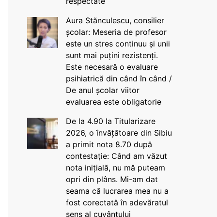
respectate
Aura Stănculescu, consilier
școlar: Meseria de profesor
este un stres continuu și unii
sunt mai puțini rezistenți.
Este necesară o evaluare
psihiatrică din când în când /
De anul școlar viitor
evaluarea este obligatorie
De la 4.90 la Titularizare
2026, o învățătoare din Sibiu
a primit nota 8.70 după
contestație: Când am văzut
nota inițială, nu mă puteam
opri din plâns. Mi-am dat
seama că lucrarea mea nu a
fost corectată în adevăratul
sens al cuvântului