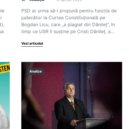
le
PSD ar urma să-l propună pentru funcţia de
i
judecător la Curtea Constituţională pe
),
Bogdan Licu, care „a plagiat din Dănileț”, în
sa
timp ce USR îl susţine pe Cristi Dănileţ, a…
Vezi articolul
Analize