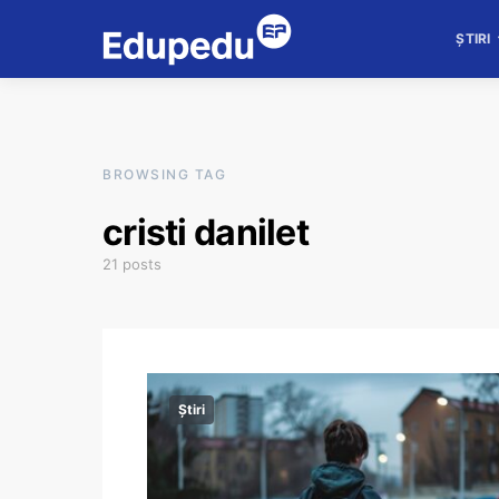
ȘTIRI
BROWSING TAG
cristi danilet
21 posts
Știri