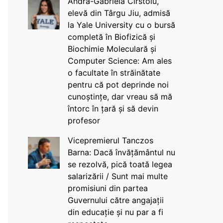
Andra-Gabriela Cîrstoiu,
elevă din Târgu Jiu, admisă
la Yale University cu o bursă
completă în Biofizică și
Biochimie Moleculară și
Computer Science: Am ales
o facultate în străinătate
pentru că pot deprinde noi
cunoștințe, dar vreau să mă
întorc în țară și să devin
profesor
Vicepremierul Tanczos
Barna: Dacă învățământul nu
se rezolvă, pică toată legea
salarizării / Sunt mai multe
promisiuni din partea
Guvernului către angajații
din educație și nu par a fi