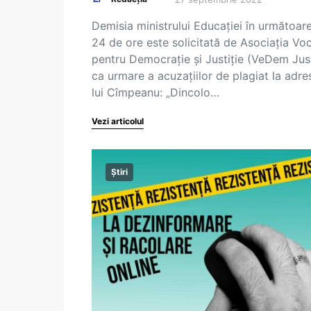
Demisia ministrului Educației în următoare
24 de ore este solicitată de Asociația Voc
pentru Democrație și Justiție (VeDem Just
ca urmare a acuzațiilor de plagiat la adre
lui Cîmpeanu: „Dincolo…
Vezi articolul
Știri