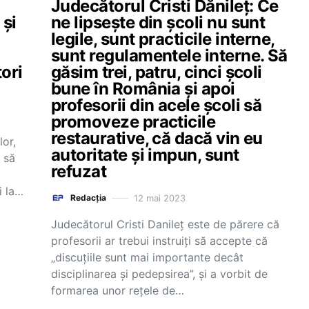
Judecătorul Cristi Dănileț: Ce
 și
ne lipseşte din școli nu sunt
legile, sunt practicile interne,
sunt regulamentele interne. Să
tori
găsim trei, patru, cinci şcoli
bune în România şi apoi
profesorii din acele şcoli să
promoveze practicile
restaurative, că dacă vin eu
lor,
autoritate şi impun, sunt
 să
refuzat
i la…
12 mai 2023
Redacția
Judecătorul Cristi Danileţ este de părere că
profesorii ar trebui instruiţi să accepte că
„discuţiile sunt mai importante decât
disciplinarea şi pedepsirea”, și a vorbit de
formarea unor reţele de…