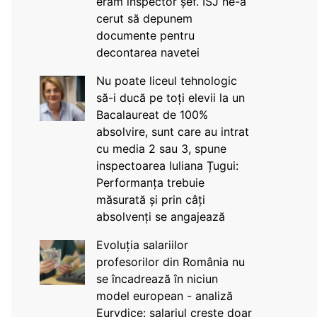
eram inspector șef. ISJ ne-a
cerut să depunem
documente pentru
decontarea navetei
Nu poate liceul tehnologic
să-i ducă pe toți elevii la un
Bacalaureat de 100%
absolvire, sunt care au intrat
cu media 2 sau 3, spune
inspectoarea Iuliana Țugui:
Performanța trebuie
măsurată și prin câți
absolvenți se angajează
Evoluția salariilor
profesorilor din România nu
se încadrează în niciun
model european - analiză
Eurydice: salariul crește doar