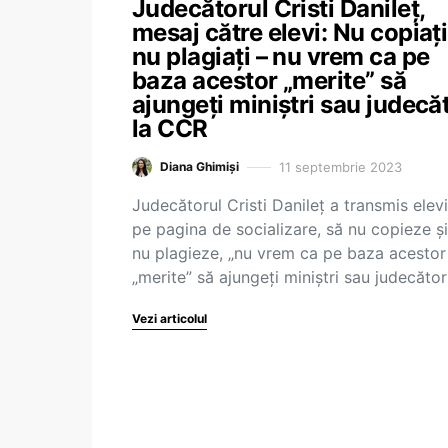
Judecătorul Cristi Danileț,
mesaj către elevi: Nu copiați
nu plagiați – nu vrem ca pe
baza acestor „merite” să
ajungeți miniștri sau judecă
la CCR
11 septembrie 2023
Diana Ghimiși
Judecătorul Cristi Danileț a transmis elevi
pe pagina de socializare, să nu copieze și
nu plagieze, „nu vrem ca pe baza acestor
„merite” să ajungeți miniștri sau judecător
Vezi articolul