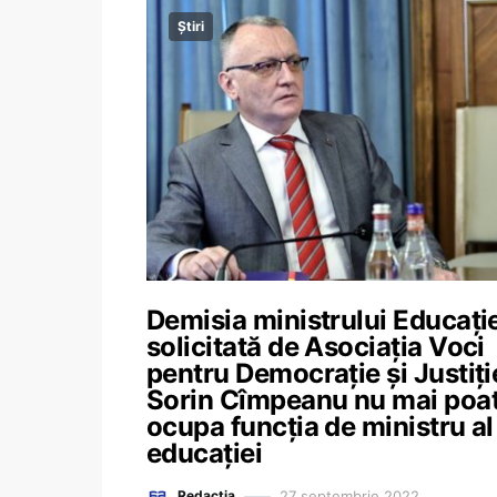
Știri
Demisia ministrului Educație
solicitată de Asociația Voci
pentru Democrație și Justiți
Sorin Cîmpeanu nu mai poa
ocupa funcția de ministru al
educației
27 septembrie 2022
Redacția