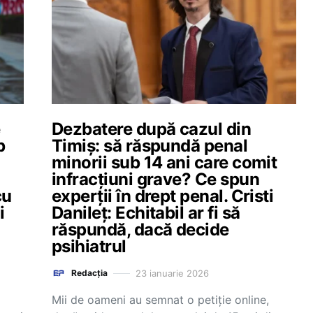
e
Dezbatere după cazul din
b
Timiș: să răspundă penal
minorii sub 14 ani care comit
infracțiuni grave? Ce spun
cu
experții în drept penal. Cristi
i
Danileț: Echitabil ar fi să
răspundă, dacă decide
psihiatrul
23 ianuarie 2026
Redacția
Mii de oameni au semnat o petiție online,