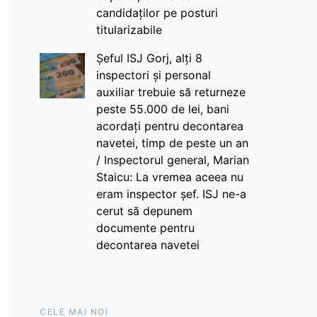
candidaților pe posturi
titularizabile
Șeful ISJ Gorj, alți 8
inspectori și personal
auxiliar trebuie să returneze
peste 55.000 de lei, bani
acordați pentru decontarea
navetei, timp de peste un an
/ Inspectorul general, Marian
Staicu: La vremea aceea nu
eram inspector șef. ISJ ne-a
cerut să depunem
documente pentru
decontarea navetei
CELE MAI NOI