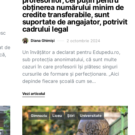
profesorilor, cel puțin pentru
obținerea numărului minim de
credite transferabile, sunt
suportate de angajator, potrivit
cadrului legal
esc
2 octombrie 2024
Diana Ghimiși
at de
Un învățător a declarat pentru Edupedu.ro,
că,
sub protecția anonimatului, că sunt multe
cazuri în care profesorii își plătesc singuri
cursurile de formare și perfecționare. „Aici
depinde fiecare școală cum se…
Vezi articolul
Gimnaziu
Liceu
Știri
Universitate