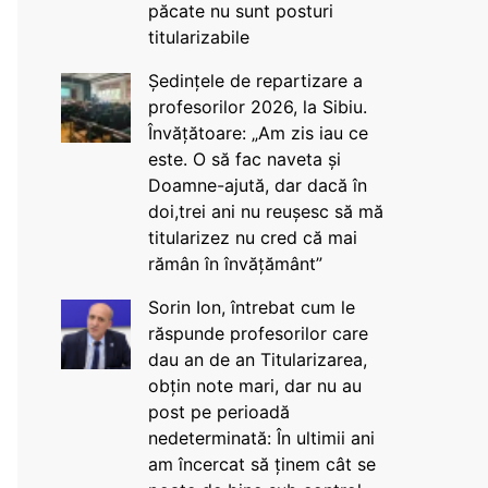
păcate nu sunt posturi
titularizabile
Ședințele de repartizare a
profesorilor 2026, la Sibiu.
Învățătoare: „Am zis iau ce
este. O să fac naveta și
Doamne-ajută, dar dacă în
doi,trei ani nu reușesc să mă
titularizez nu cred că mai
rămân în învățământ”
Sorin Ion, întrebat cum le
răspunde profesorilor care
dau an de an Titularizarea,
obțin note mari, dar nu au
post pe perioadă
nedeterminată: În ultimii ani
am încercat să ținem cât se