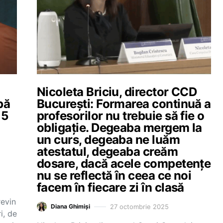
Nicoleta Briciu, director CCD
pă
București: Formarea continuă a
 5
profesorilor nu trebuie să fie o
obligație. Degeaba mergem la
un curs, degeaba ne luăm
atestatul, degeaba creăm
dosare, dacă acele competențe
nu se reflectă în ceea ce noi
facem în fiecare zi în clasă
revin
27 octombrie 2025
Diana Ghimiși
i, de