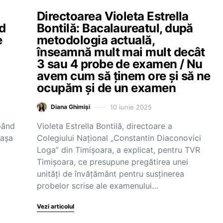
Directoarea Violeta Estrella
d
Bontilă: Bacalaureatul, după
e
metodologia actuală,
înseamnă mult mai mult decât
3 sau 4 probe de examen / Nu
avem cum să ținem ore și să ne
ocupăm și de un examen
10 iunie 2025
Diana Ghimiși
pând
Violeta Estrella Bontilă, directoare a
 așa
Colegiului Național „Constantin Diaconovici
Loga” din Timișoara, a explicat, pentru TVR
Timișoara, ce presupune pregătirea unei
unități de învățământ pentru susținerea
probelor scrise ale examenului…
Vezi articolul