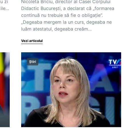
u zi
Nicoleta Briciu, director al Casei Corpului
zile…
Didactic București, a declarat că „formarea
continuă nu trebuie să fie o obligație”.
„Degeaba mergem la un curs, degeaba ne
luăm atestatul, degeaba creăm…
Vezi articolul
Știri