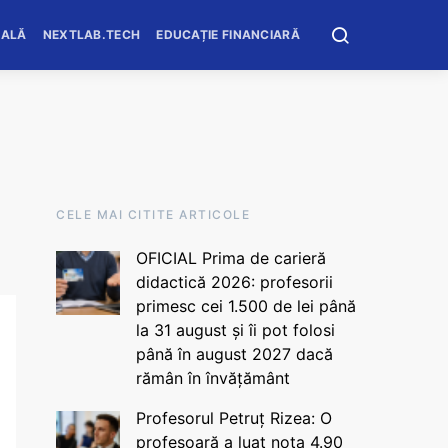
OALĂ
NEXTLAB.TECH
EDUCAȚIE FINANCIARĂ
CELE MAI CITITE ARTICOLE
OFICIAL Prima de carieră
didactică 2026: profesorii
primesc cei 1.500 de lei până
la 31 august și îi pot folosi
până în august 2027 dacă
rămân în învățământ
Profesorul Petruț Rizea: O
profesoară a luat nota 4.90