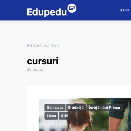
ȘTIRI
BROWSING TAG
cursuri
23 posts
Gimnaziu
Grădiniță
Învățământ Primar
Liceu
Știri