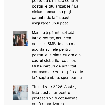
poate de bine sub control
posturile titularizabile / La
niciun concurs nu poți
garanta de la început
asigurarea unui post
Mai mulți părinți solicită,
într-o petiție, anularea
deciziei ISMB de a nu mai
acorda sumele pentru
posturile la plata cu ora din
cadrul cluburilor copiilor:
Multe cercuri de activități
extrașcolare vor dispărea de
la 1 septembrie, spun părinții
Titularizare 2026. Astăzi,
lista posturilor pentru
profesori va fi actualizată,
după repartizarea