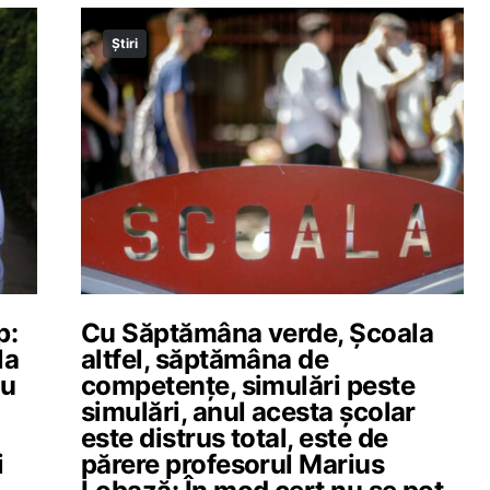
Știri
p:
Cu Săptămâna verde, Școala
la
altfel, săptămâna de
nu
competențe, simulări peste
simulări, anul acesta școlar
este distrus total, este de
i
părere profesorul Marius