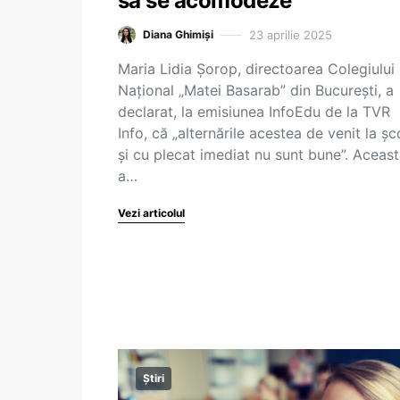
să se acomodeze
23 aprilie 2025
Diana Ghimiși
Maria Lidia Șorop, directoarea Colegiului
Național „Matei Basarab” din București, a
declarat, la emisiunea InfoEdu de la TVR
Info, că „alternările acestea de venit la șc
și cu plecat imediat nu sunt bune”. Aceas
a…
Vezi articolul
Știri