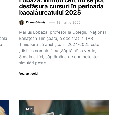
Lobază: În mod cert nu se pot
desfășura cursuri în perioada
bacalaureatului 2025
13 martie 2025
Diana Ghimiși
Marius Lobază, profesor la Colegiul Naţional
oală
Bănăţean Timişoara, a declarat la TVR
ta
Timișoara că anul școlar 2024-2025 este
„distrus complet” cu „Săptămâna verde,
Școala altfel, săptămâna de competențe,
simulări peste…
Vezi articolul
Știri