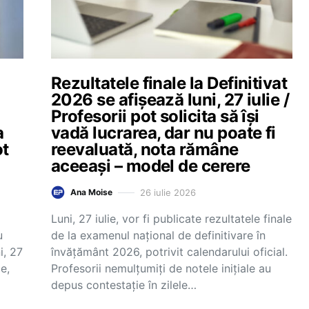
Rezultatele finale la Definitivat
2026 se afișează luni, 27 iulie /
Profesorii pot solicita să își
a
vadă lucrarea, dar nu poate fi
ot
reevaluată, nota rămâne
aceeași – model de cerere
26 iulie 2026
Ana Moise
Luni, 27 iulie, vor fi publicate rezultatele finale
u
de la examenul național de definitivare în
i, 27
învățământ 2026, potrivit calendarului oficial.
ie,
Profesorii nemulțumiți de notele inițiale au
depus contestație în zilele…