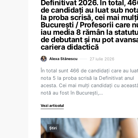
Definitivat 2026. În total, 4
de candidați au luat sub not
la proba scrisă, cei mai mulți
București / Profesorii care n
iau media 8 rămân la statutu
de debutant și nu pot avansa
cariera didactică
27 iulie 2026
Alexa Stănescu
În total sunt 466 de candidați care au lua
nota 5 la proba scrisă la Definitivat anul
acesta. Cei mai mulți candidați cu aceast
notă au fost în București,…
Vezi articolul
Știri