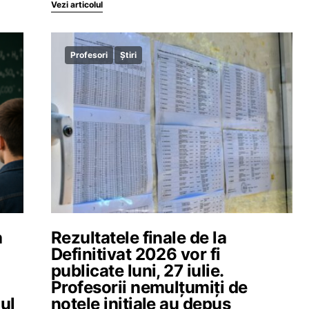
Vezi articolul
Profesori
Știri
a
Rezultatele finale de la
Definitivat 2026 vor fi
publicate luni, 27 iulie.
Profesorii nemulțumiți de
iul
notele inițiale au depus