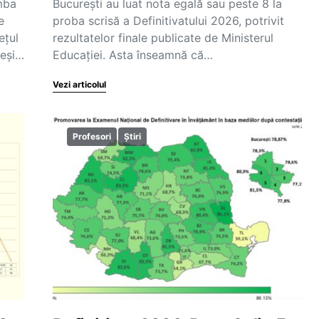
mba
București au luat nota egală sau peste 8 la
e
proba scrisă a Definitivatului 2026, potrivit
ețul
rezultatelor finale publicate de Ministerul
Deși…
Educației. Asta înseamnă că…
Vezi articolul
Profesori
Știri