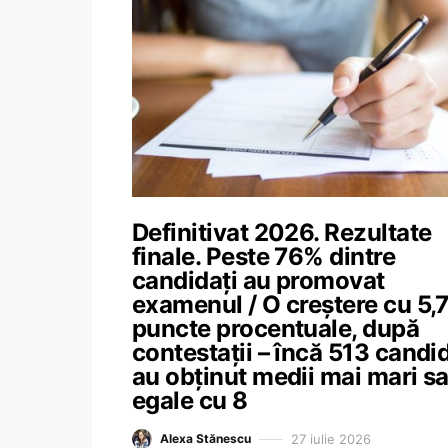
Definitivat 2026. Rezultate
finale. Peste 76% dintre
candidați au promovat
examenul / O creștere cu 5,
puncte procentuale, după
contestații – încă 513 candid
au obținut medii mai mari s
egale cu 8
27 iulie 2026
Alexa Stănescu