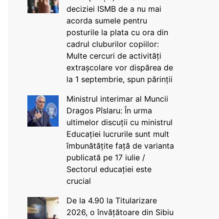
deciziei ISMB de a nu mai
acorda sumele pentru
posturile la plata cu ora din
cadrul cluburilor copiilor:
Multe cercuri de activități
extrașcolare vor dispărea de
la 1 septembrie, spun părinții
Ministrul interimar al Muncii
Dragos Pîslaru: În urma
ultimelor discuții cu ministrul
Educației lucrurile sunt mult
îmbunătățite față de varianta
publicată pe 17 iulie /
Sectorul educației este
crucial
De la 4.90 la Titularizare
2026, o învățătoare din Sibiu