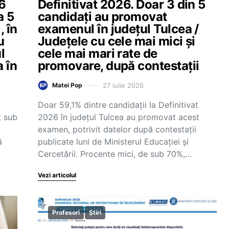
66
Definitivat 2026. Doar 3 din 5
a 5
candidați au promovat
, în
examenul în județul Tulcea /
u
Județele cu cele mai mici și
l
cele mai mari rate de
 în
promovare, după contestații
27 iulie 2026
Matei Pop
Doar 59,1% dintre candidații la Definitivat
t sub
2026 în județul Tulcea au promovat acest
examen, potrivit datelor după contestații
ă
publicate luni de Ministerul Educației și
Cercetării. Procente mici, de sub 70%,…
Vezi articolul
Profesori
Știri