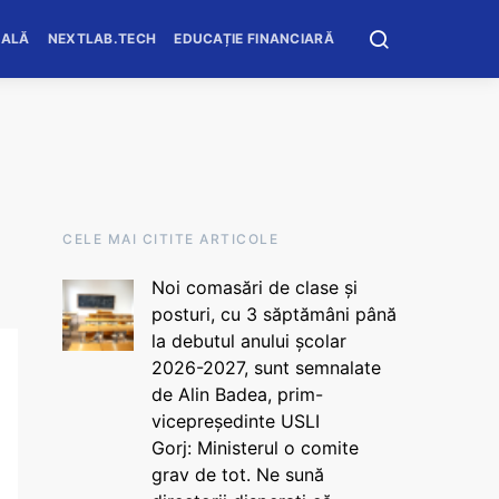
OALĂ
NEXTLAB.TECH
EDUCAȚIE FINANCIARĂ
CELE MAI CITITE ARTICOLE
Noi comasări de clase și
posturi, cu 3 săptămâni până
la debutul anului școlar
2026-2027, sunt semnalate
de Alin Badea, prim-
vicepreședinte USLI
Gorj: Ministerul o comite
grav de tot. Ne sună