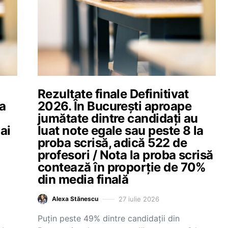
Rezultate finale Definitivat
ea
2026. În București aproape
jumătate dintre candidați au
ai
luat note egale sau peste 8 la
proba scrisă, adică 522 de
profesori / Nota la proba scrisă
contează în proporție de 70%
din media finală
27 iulie 2026
Alexa Stănescu
Puțin peste 49% dintre candidații din