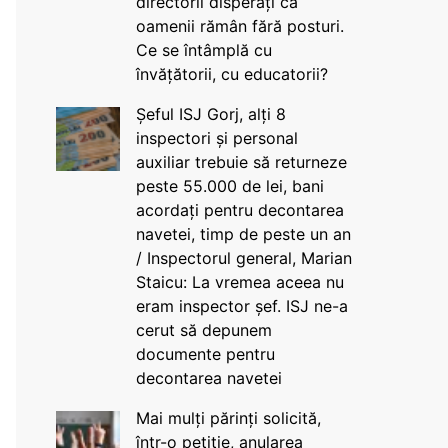
directorii disperați că
oamenii rămân fără posturi.
Ce se întâmplă cu
învățătorii, cu educatorii?
Șeful ISJ Gorj, alți 8
inspectori și personal
auxiliar trebuie să returneze
peste 55.000 de lei, bani
acordați pentru decontarea
navetei, timp de peste un an
/ Inspectorul general, Marian
Staicu: La vremea aceea nu
eram inspector șef. ISJ ne-a
cerut să depunem
documente pentru
decontarea navetei
Mai mulți părinți solicită,
într-o petiție, anularea