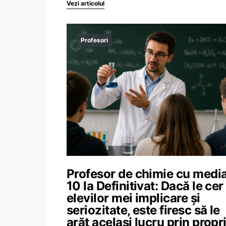
Vezi articolul
Profesori
Profesor de chimie cu medi
10 la Definitivat: Dacă le cer
elevilor mei implicare și
seriozitate, este firesc să le
arăt același lucru prin propr