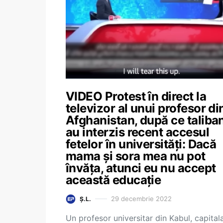
VIDEO Protest în direct la
televizor al unui profesor di
Afghanistan, după ce taliban
au interzis recent accesul
fetelor în universități: Dacă
mama și sora mea nu pot
învăța, atunci eu nu accept
această educație
29 decembrie 2022
Ș.L.
Un profesor universitar din Kabul, capital