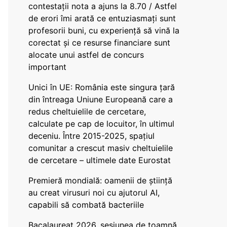
contestații nota a ajuns la 8.70 / Astfel
de erori îmi arată ce entuziasmați sunt
profesorii buni, cu experiență să vină la
corectat și ce resurse financiare sunt
alocate unui astfel de concurs
important
Unici în UE: România este singura țară
din întreaga Uniune Europeană care a
redus cheltuielile de cercetare,
calculate pe cap de locuitor, în ultimul
deceniu. Între 2015-2025, spațiul
comunitar a crescut masiv cheltuielile
de cercetare – ultimele date Eurostat
Premieră mondială: oamenii de știință
au creat virusuri noi cu ajutorul AI,
capabili să combată bacteriile
Bacalaureat 2026, sesiunea de toamnă.