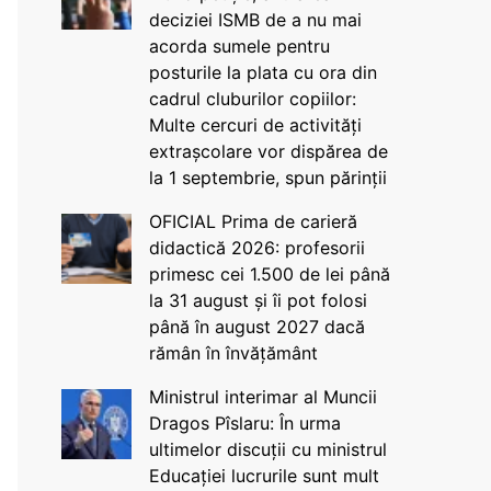
deciziei ISMB de a nu mai
acorda sumele pentru
posturile la plata cu ora din
cadrul cluburilor copiilor:
Multe cercuri de activități
extrașcolare vor dispărea de
la 1 septembrie, spun părinții
OFICIAL Prima de carieră
didactică 2026: profesorii
primesc cei 1.500 de lei până
la 31 august și îi pot folosi
până în august 2027 dacă
rămân în învățământ
Ministrul interimar al Muncii
Dragos Pîslaru: În urma
ultimelor discuții cu ministrul
Educației lucrurile sunt mult