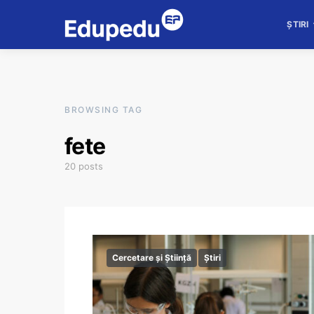
ȘTIRI
BROWSING TAG
fete
20 posts
Cercetare și Știință
Știri