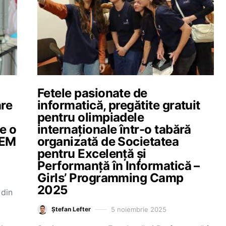
Fetele pasionate de
are
informatică, pregătite gratuit
pentru olimpiadele
e o
internaționale într-o tabără
TEM
organizată de Societatea
pentru Excelență și
Performanță în Informatică –
Girls’ Programming Camp
2025
 din
5 noiembrie 2025
Ștefan Lefter