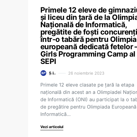
Primele 12 eleve de gimnazi
și liceu din țară de la Olimp
Națională de Informatică,
pregătite de foști concurenț
într-o tabără pentru Olimpi
europeană dedicată fetelor 
Girls Programming Camp al
SEPI
26 noiembrie 2023
Ș.L.
Primele 12 eleve clasate pe țară la etapa
națională din acest an a Olimpiadei Națio
de Informatică (ONI) au participat la o ta
de pregătire pentru Olimpiada Europeană
Informatică…
Vezi articolul