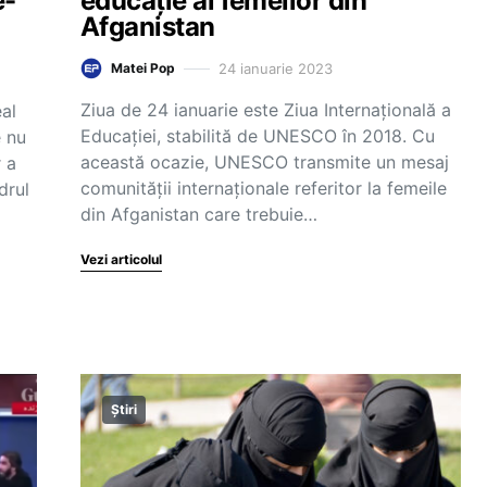
e-
educație al femeilor din
Afganistan
24 ianuarie 2023
Matei Pop
Ziua de 24 ianuarie este Ziua Internațională a
al
Educației, stabilită de UNESCO în 2018. Cu
e nu
această ocazie, UNESCO transmite un mesaj
 a
comunității internaționale referitor la femeile
drul
din Afganistan care trebuie…
Vezi articolul
Știri