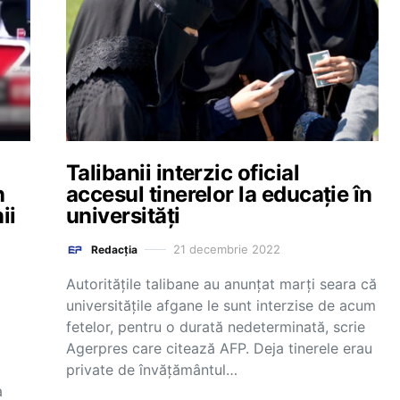
Talibanii interzic oficial
n
accesul tinerelor la educație în
ii
universități
21 decembrie 2022
Redacția
Autorităţile talibane au anunţat marți seara că
universităţile afgane le sunt interzise de acum
fetelor, pentru o durată nedeterminată, scrie
Agerpres care citează AFP. Deja tinerele erau
private de învăţământul…
a