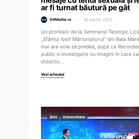
mesaje cu tentă sexuală şi l
ar fi turnat băutură pe gât
16 martie 2023
G4Media.ro
Un profesor de la Seminarul Teologic Lice
„Sfântul Iosif Mărturisitorul” din Baia Mar
mai are voie să predea, după ce Recorder
public o investigație cu imagini în care ca
didactic…
Vezi articolul
Știri
Universitate