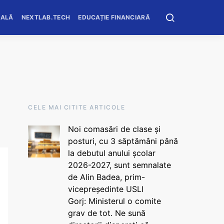
OALĂ
NEXTLAB.TECH
EDUCAȚIE FINANCIARĂ
CELE MAI CITITE ARTICOLE
Noi comasări de clase și
posturi, cu 3 săptămâni până
la debutul anului școlar
2026-2027, sunt semnalate
de Alin Badea, prim-
vicepreședinte USLI
Gorj: Ministerul o comite
grav de tot. Ne sună