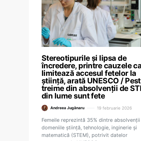
Stereotipurile și lipsa de
încredere, printre cauzele c
limitează accesul fetelor la
știință, arată UNESCO / Pest
treime din absolvenții de S
din lume sunt fete
19 februarie 2026
Andreea Jugănaru
Femeile reprezintă 35% dintre absolvenții
domeniile știință, tehnologie, inginerie și
matematică (STEM), potrivit datelor