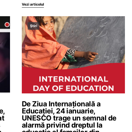
Vezi articolul
Știri
De Ziua Internațională a
e,
Educației, 24 ianuarie,
at
UNESCO trage un semnal de
s
alarmă privind dreptul la