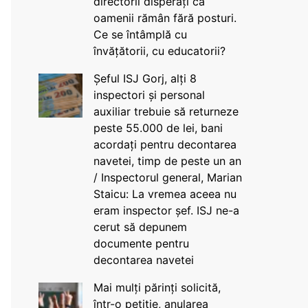
directorii disperați că
oamenii rămân fără posturi.
Ce se întâmplă cu
învățătorii, cu educatorii?
Șeful ISJ Gorj, alți 8
inspectori și personal
auxiliar trebuie să returneze
peste 55.000 de lei, bani
acordați pentru decontarea
navetei, timp de peste un an
/ Inspectorul general, Marian
Staicu: La vremea aceea nu
eram inspector șef. ISJ ne-a
cerut să depunem
documente pentru
decontarea navetei
Mai mulți părinți solicită,
într-o petiție, anularea