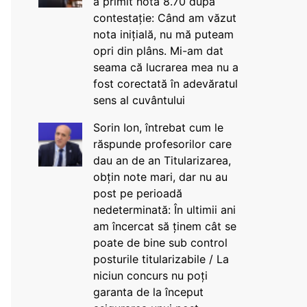
a primit nota 8.70 după
contestație: Când am văzut
nota inițială, nu mă puteam
opri din plâns. Mi-am dat
seama că lucrarea mea nu a
fost corectată în adevăratul
sens al cuvântului
Sorin Ion, întrebat cum le
răspunde profesorilor care
dau an de an Titularizarea,
obțin note mari, dar nu au
post pe perioadă
nedeterminată: În ultimii ani
am încercat să ținem cât se
poate de bine sub control
posturile titularizabile / La
niciun concurs nu poți
garanta de la început