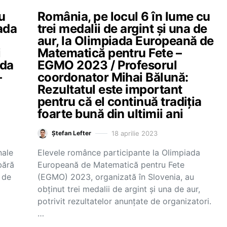
u
România, pe locul 6 în lume cu
iada
trei medalii de argint și una de
aur, la Olimpiada Europeană de
i
Matematică pentru Fete –
ada
EGMO 2023 / Profesorul
–
coordonator Mihai Bălună:
Rezultatul este important
pentru că el continuă tradiția
foarte bună din ultimii ani
18 aprilie 2023
Ștefan Lefter
nale
Elevele românce participante la Olimpiada
bără
Europeană de Matematică pentru Fete
 de
(EGMO) 2023, organizată în Slovenia, au
obținut trei medalii de argint și una de aur,
potrivit rezultatelor anunțate de organizatori.
…