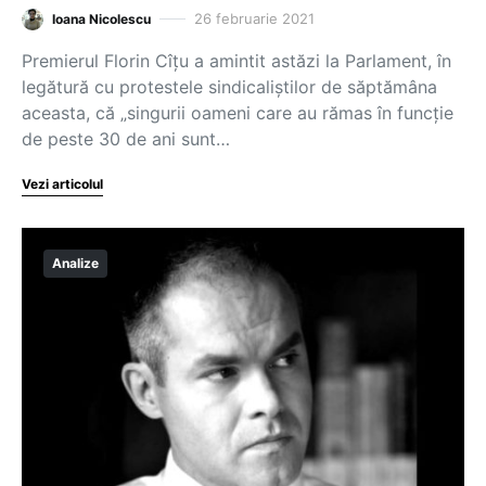
26 februarie 2021
Ioana Nicolescu
Premierul Florin Cîțu a amintit astăzi la Parlament, în
legătură cu protestele sindicaliștilor de săptămâna
aceasta, că „singurii oameni care au rămas în funcție
de peste 30 de ani sunt…
Vezi articolul
Analize