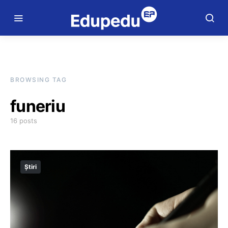
BROWSING TAG
funeriu
16 posts
Știri