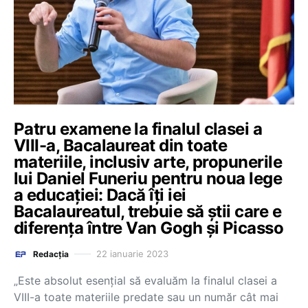
Patru examene la finalul clasei a
VIII-a, Bacalaureat din toate
materiile, inclusiv arte, propunerile
lui Daniel Funeriu pentru noua lege
a educației: Dacă îți iei
Bacalaureatul, trebuie să știi care e
diferența între Van Gogh și Picasso
22 ianuarie 2023
Redacția
„Este absolut esențial să evaluăm la finalul clasei a
VIII-a toate materiile predate sau un număr cât mai