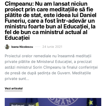
Cîmpeanu: Nu am lansat niciun
proiect prin care meditațiile să fie
plătite de stat, este ideea lui Daniel
Funeriu, care a fost într-adevăr un
ministru foarte bun al Educației, la
fel de bun ca ministrul actual al
Educației
24 iunie 2021
Ioana Nicolescu
Proiectul orelor remediale nu înseamnă meditații
private plătite de Ministerul Educației, a precizat
astăzi ministrul Sorin Cîmpeanu la finalul conferinței
de presă de după ședința de Guvern. Meditațiile
private sunt…
Vezi articolul
Profesori
Știri