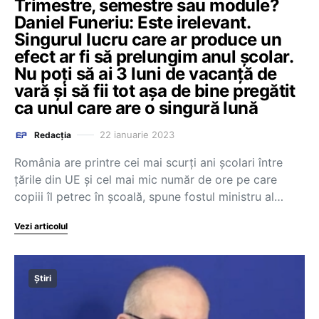
Trimestre, semestre sau module?
Daniel Funeriu: Este irelevant.
Singurul lucru care ar produce un
efect ar fi să prelungim anul școlar.
Nu poți să ai 3 luni de vacanță de
vară și să fii tot așa de bine pregătit
ca unul care are o singură lună
22 ianuarie 2023
Redacția
România are printre cei mai scurți ani școlari între
țările din UE și cel mai mic număr de ore pe care
copiii îl petrec în școală, spune fostul ministru al…
Vezi articolul
Știri