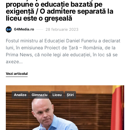
propune o educație bazată pe
exigență / O admitere separată la
liceu este o greșeală
28 februarie 2023
G4Media.ro
Fostul ministru al Educaţiei Daniel Funeriu a declarat
luni, în emisiunea Proiect de Ţară – România, de la
Prima News, că noile legi ale educaţiei, în loc să se
axeze…
Vezi articolul
Analize
Gimnaziu
Liceu
Știri