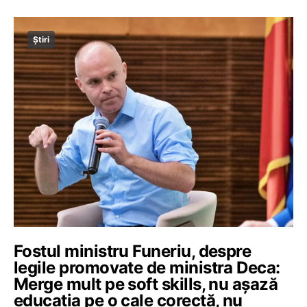
Știri
Fostul ministru Funeriu, despre
legile promovate de ministra Deca:
Merge mult pe soft skills, nu așază
educația pe o cale corectă, nu