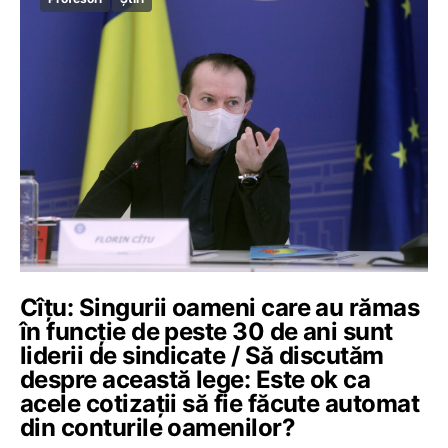
Cîțu: Singurii oameni care au rămas
în funcție de peste 30 de ani sunt
liderii de sindicate / Să discutăm
despre această lege: Este ok ca
acele cotizații să fie făcute automat
din conturile oamenilor?