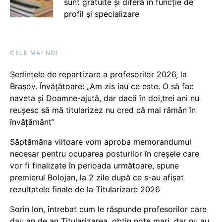
sunt gratuite și diferă în funcție de
profil și specializare
CELE MAI NOI
Ședințele de repartizare a profesorilor 2026, la
Brașov. Învățătoare: „Am zis iau ce este. O să fac
naveta și Doamne-ajută, dar dacă în doi,trei ani nu
reușesc să mă titularizez nu cred că mai rămân în
învățământ”
Săptămâna viitoare vom aproba memorandumul
necesar pentru ocuparea posturilor în creșele care
vor fi finalizate în perioada următoare, spune
premierul Bolojan, la 2 zile după ce s-au afișat
rezultatele finale de la Titularizare 2026
Sorin Ion, întrebat cum le răspunde profesorilor care
dau an de an Titularizarea, obțin note mari, dar nu au