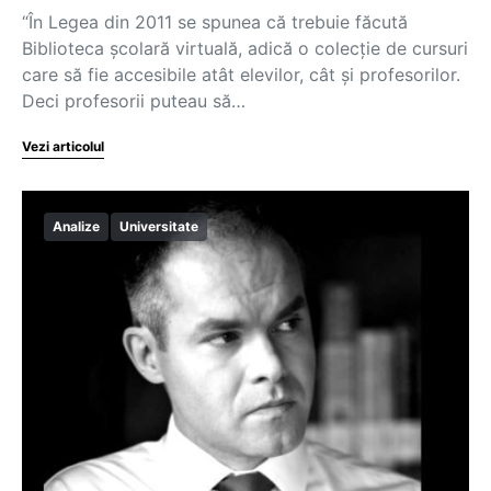
“În Legea din 2011 se spunea că trebuie făcută
Biblioteca școlară virtuală, adică o colecție de cursuri
care să fie accesibile atât elevilor, cât și profesorilor.
Deci profesorii puteau să…
Vezi articolul
Analize
Universitate