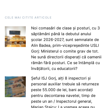
CELE MAI CITITE ARTICOLE
Noi comasări de clase și posturi, cu 3
săptămâni până la debutul anului
școlar 2026-2027, sunt semnalate de
Alin Badea, prim-vicepreședinte USLI
Gorj: Ministerul o comite grav de tot.
Ne sună directorii disperați că oamenii
rămân fără posturi. Ce se întâmplă cu
învățătorii, cu educatorii?
Șeful ISJ Gorj, alți 8 inspectori și
personal auxiliar trebuie să returneze
peste 55.000 de lei, bani acordați
pentru decontarea navetei, timp de
peste un an / Inspectorul general,
Marian Staicu: La vremea aceea nu