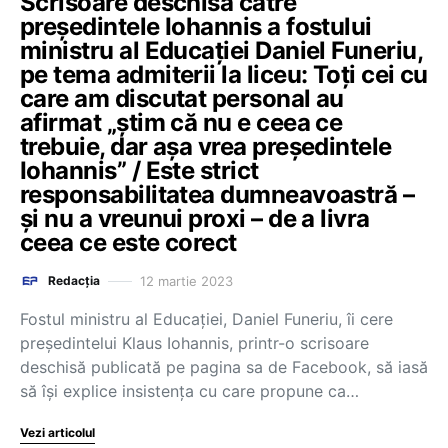
Scrisoare deschisă către
președintele Iohannis a fostului
ministru al Educației Daniel Funeriu,
pe tema admiterii la liceu: Toți cei cu
care am discutat personal au
afirmat „știm că nu e ceea ce
trebuie, dar așa vrea președintele
Iohannis” / Este strict
responsabilitatea dumneavoastră –
și nu a vreunui proxi – de a livra
ceea ce este corect
12 martie 2023
Redacția
Fostul ministru al Educației, Daniel Funeriu, îi cere
președintelui Klaus Iohannis, printr-o scrisoare
deschisă publicată pe pagina sa de Facebook, să iasă
să își explice insistența cu care propune ca…
Vezi articolul