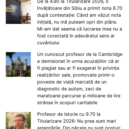
De la 4.90 la Titularizare 2026, o
învățătoare din Sibiu a primit nota 8.70
după contestație: Când am văzut nota
inițială, nu mă puteam opri din plâns.
Mi-am dat seama că lucrarea mea nu a
fost corectată în adevăratul sens al
cuvântului
Un cunoscut profesor de la Cambridge
a demisionat în urma acuzațiilor că ar
fi plagiat sau ar fi exagerat în privința
realizărilor sale, promovate printr-o
poveste de viață marcată de un
diagnostic de autism, zeci de
maratoane parcurse și milioane de lire
strânse în scopuri caritabile
Profesor de Istorie cu 9.70 la
Titularizare 2026: Nu prea sunt mari
așteptările. Din păcate nu sunt posturi