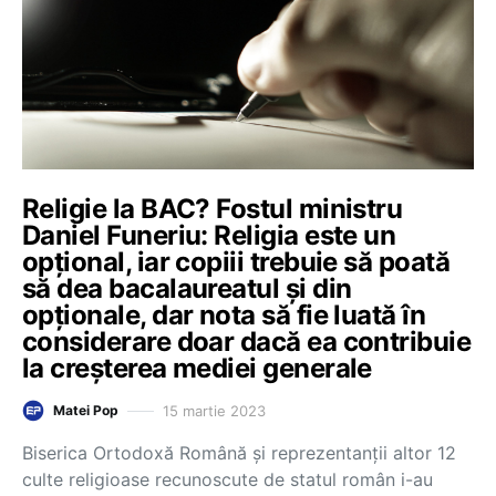
Religie la BAC? Fostul ministru
Daniel Funeriu: Religia este un
opțional, iar copiii trebuie să poată
să dea bacalaureatul şi din
opționale, dar nota să fie luată în
considerare doar dacă ea contribuie
la creşterea mediei generale
15 martie 2023
Matei Pop
Biserica Ortodoxă Română și reprezentanții altor 12
culte religioase recunoscute de statul român i-au