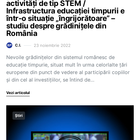
activități de tip STEM /
Infrastructura educației timpurii e
într-o situație „îngrijorătoare” –
studiu despre grădinițele din
România
23 noiembrie 2022
C.I.
Nevoile grădinițelor din sistemul românesc de
educație timpurie, situat mult în urma celorlalte țări
europene din punct de vedere al participării copiilor
și din cel al investițiilor, se întind de…
Vezi articolul
Știri