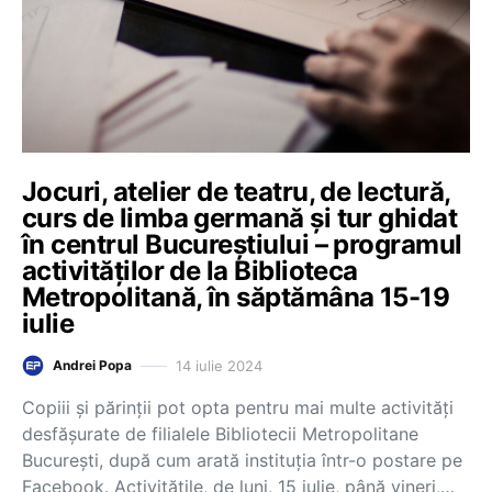
Jocuri, atelier de teatru, de lectură,
curs de limba germană și tur ghidat
în centrul Bucureștiului – programul
activităților de la Biblioteca
Metropolitană, în săptămâna 15-19
iulie
14 iulie 2024
Andrei Popa
Copiii și părinții pot opta pentru mai multe activități
desfășurate de filialele Bibliotecii Metropolitane
București, după cum arată instituția într-o postare pe
Facebook. Activitățile, de luni, 15 iulie, până vineri,…