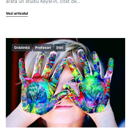
arată un studiu KeysFin, citat de…
Vezi articolul
Grădiniță
Profesori
Știri