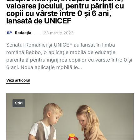
valoarea jocului, pentru părinți cu
copii cu vârste între 0 și 6 ani,
lansată de UNICEF
23 martie 2023
Redacția
Senatul României și UNICEF au lansat în limba
română Bebbo, o aplicație mobilă de educație
parentală pentru îngrijirea copiilor cu vârste între 0 și
6 ani. Noua aplicație mobilă le…
Vezi articolul
Știri