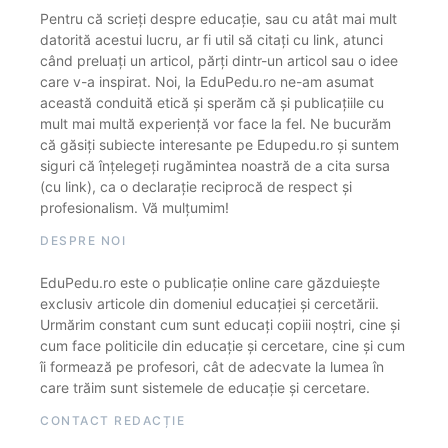
Pentru că scrieți despre educație, sau cu atât mai mult
datorită acestui lucru, ar fi util să citați cu link, atunci
când preluați un articol, părți dintr-un articol sau o idee
care v-a inspirat. Noi, la EduPedu.ro ne-am asumat
această conduită etică și sperăm că și publicațiile cu
mult mai multă experiență vor face la fel. Ne bucurăm
că găsiți subiecte interesante pe Edupedu.ro și suntem
siguri că înțelegeți rugămintea noastră de a cita sursa
(cu link), ca o declarație reciprocă de respect și
profesionalism. Vă mulțumim!
DESPRE NOI
EduPedu.ro este o publicație online care găzduiește
exclusiv articole din domeniul educației și cercetării.
Urmărim constant cum sunt educați copiii noștri, cine și
cum face politicile din educație și cercetare, cine și cum
îi formează pe profesori, cât de adecvate la lumea în
care trăim sunt sistemele de educație și cercetare.
CONTACT REDACȚIE