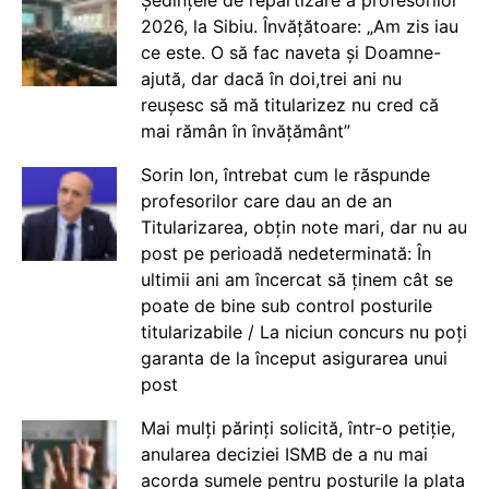
2026, la Sibiu. Învățătoare: „Am zis iau
ce este. O să fac naveta și Doamne-
ajută, dar dacă în doi,trei ani nu
reușesc să mă titularizez nu cred că
mai rămân în învățământ”
Sorin Ion, întrebat cum le răspunde
profesorilor care dau an de an
Titularizarea, obțin note mari, dar nu au
post pe perioadă nedeterminată: În
ultimii ani am încercat să ținem cât se
poate de bine sub control posturile
titularizabile / La niciun concurs nu poți
garanta de la început asigurarea unui
post
Mai mulți părinți solicită, într-o petiție,
anularea deciziei ISMB de a nu mai
acorda sumele pentru posturile la plata