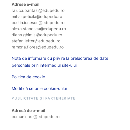
Adrese e-mail
raluca.pantazi@edupedu.ro
mihai.peticila@edupedu.ro
costin.ionescu@edupedu.ro
alexa.stanescu@edupedu.ro
diana.ghimisi@edupedu.ro
stefan.lefter@edupedu.ro
ramona.florea@edupedu.ro
Notă de informare cu privire la prelucrarea de date
personale prin intermediul site-ului
Politica de cookie
Modifică setarile cookie-urilor
PUBLICITATE ȘI PARTENERIATE
Adresă de e-mail
comunicare@edupedu.ro