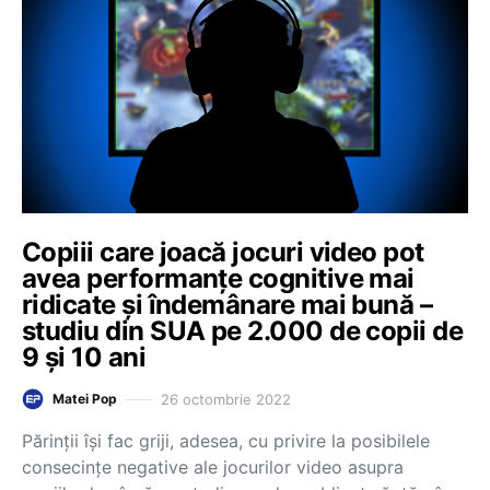
Copiii care joacă jocuri video pot
avea performanțe cognitive mai
ridicate și îndemânare mai bună –
studiu din SUA pe 2.000 de copii de
9 și 10 ani
26 octombrie 2022
Matei Pop
Părinţii îşi fac griji, adesea, cu privire la posibilele
consecinţe negative ale jocurilor video asupra