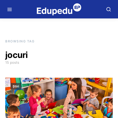
BROWSING TAG
jocuri
15 posts
Știri