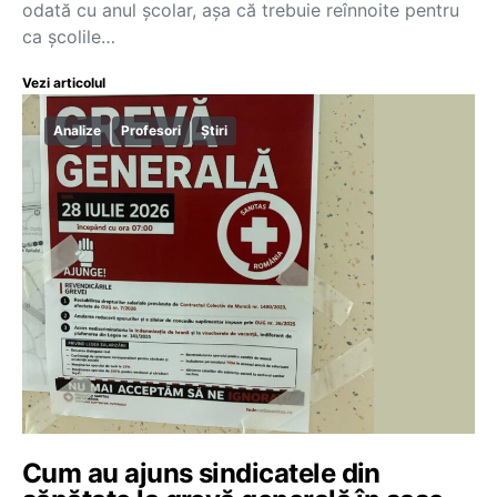
odată cu anul școlar, așa că trebuie reînnoite pentru
ca școlile…
Vezi articolul
Analize
Profesori
Știri
Cum au ajuns sindicatele din