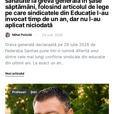
sănătate la grevă generală în șase
săptămâni, folosind articolul de lege
pe care sindicatele din Educație l-au
invocat timp de un an, dar nu l-au
aplicat niciodată
29 iulie 2026
Mihai Peticilă
Greva generală declanșată pe 28 iulie 2026 de
Federația Sanitas pune într-o lumină diferită unul
dintre cele mai lungi conflicte sindicale din educație
din ultimii ani. La exact un an…
Vezi articolul
Profesori
Știri