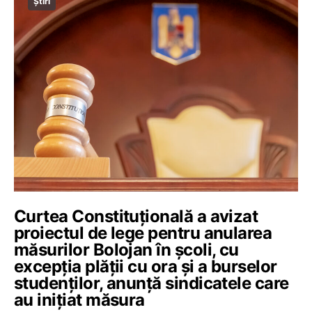
Știri
Curtea Constituțională a avizat
proiectul de lege pentru anularea
măsurilor Bolojan în școli, cu
excepția plății cu ora și a burselor
studenților, anunță sindicatele care
au inițiat măsura