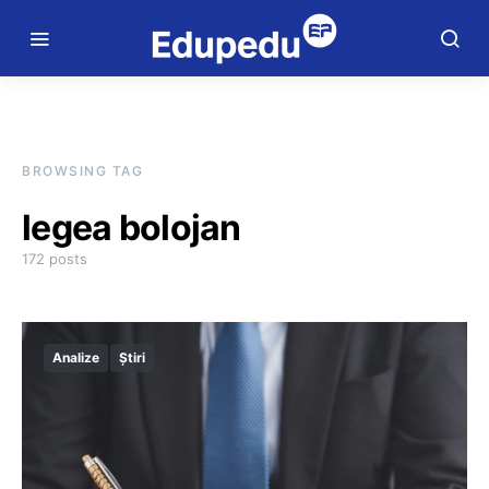
BROWSING TAG
legea bolojan
172 posts
Analize
Știri