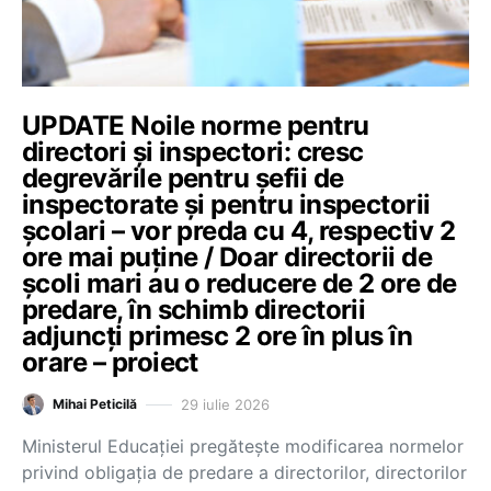
UPDATE Noile norme pentru
directori și inspectori: cresc
degrevările pentru șefii de
inspectorate și pentru inspectorii
școlari – vor preda cu 4, respectiv 2
ore mai puține / Doar directorii de
școli mari au o reducere de 2 ore de
predare, în schimb directorii
adjuncți primesc 2 ore în plus în
orare – proiect
29 iulie 2026
Mihai Peticilă
Ministerul Educației pregătește modificarea normelor
privind obligația de predare a directorilor, directorilor