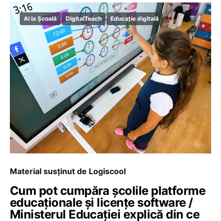
AI la Școală
DigitalTeach
Educație digitală
Material susținut de Logiscool
Cum pot cumpăra școlile platforme
educaționale și licențe software /
Ministerul Educației explică din ce