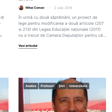
2 iulie 2019
Mihai Coman
 dl
În urmă cu două săptămâni, un proiect de
e
lege pentru modificarea a două articole (207
si 213) din Legea Educației naționale (2011)
u
nu a trecut de Camera Deputaților pentru că…
Vezi articolul
Analize
Profesori
Știri
Universitate