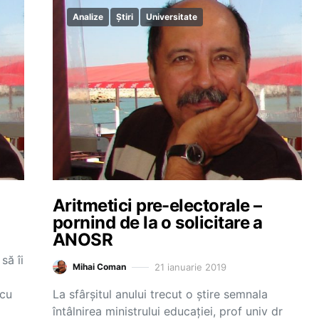
Analize
Știri
Universitate
Aritmetici pre-electorale –
pornind de la o solicitare a
ANOSR
să îi
21 ianuarie 2019
Mihai Coman
 cu
La sfârșitul anului trecut o știre semnala
întâlnirea ministrului educației, prof univ dr