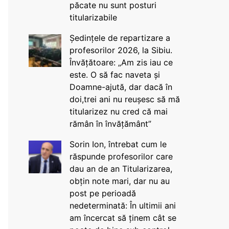
păcate nu sunt posturi
titularizabile
Ședințele de repartizare a
profesorilor 2026, la Sibiu.
Învățătoare: „Am zis iau ce
este. O să fac naveta și
Doamne-ajută, dar dacă în
doi,trei ani nu reușesc să mă
titularizez nu cred că mai
rămân în învățământ”
Sorin Ion, întrebat cum le
răspunde profesorilor care
dau an de an Titularizarea,
obțin note mari, dar nu au
post pe perioadă
nedeterminată: În ultimii ani
am încercat să ținem cât se