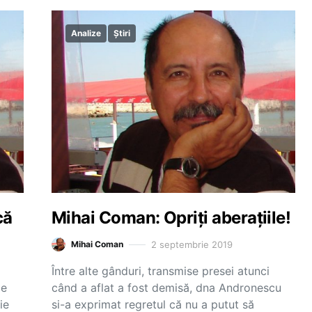
Analize
Știri
că
Mihai Coman: Opriți aberațiile!
2 septembrie 2019
Mihai Coman
Între alte gânduri, transmise presei atunci
de
când a aflat a fost demisă, dna Andronescu
ie
si-a exprimat regretul că nu a putut să