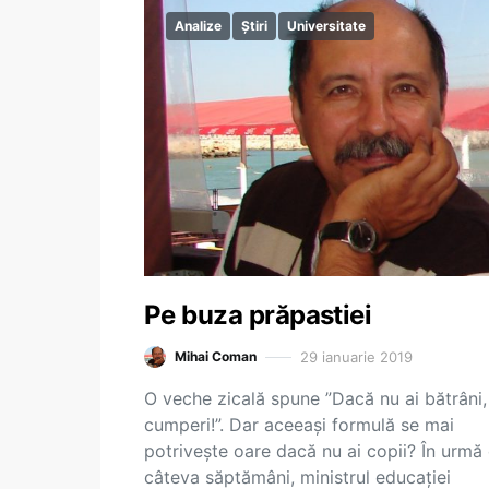
Analize
Știri
Universitate
Pe buza prăpastiei
29 ianuarie 2019
Mihai Coman
O veche zicală spune ”Dacă nu ai bătrâni, 
cumperi!”. Dar aceeași formulă se mai
potrivește oare dacă nu ai copii? În urmă
câteva săptămâni, ministrul educației