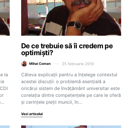
De ce trebuie să îi credem pe
optimiști?
25 februarie 2019
Mihai Coman
e la
Câteva explicații pentru a înțelege contextul
ie
acestei discuții: o problemă esențială a
SCDI
oricărui sistem de învățământ universitar este
or
corelația dintre competențele pe care le oferă
pe…
și cerințele pieții muncii, în…
Vezi articolul