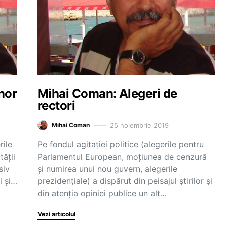
nor
Mihai Coman: Alegeri de
rectori
25 noiembrie 2019
Mihai Coman
rile
Pe fondul agitației politice (alegerile pentru
tății
Parlamentul European, moțiunea de cenzură
siv
și numirea unui nou guvern, alegerile
i și…
prezidențiale) a dispărut din peisajul știrilor și
din atenția opiniei publice un alt…
Vezi articolul