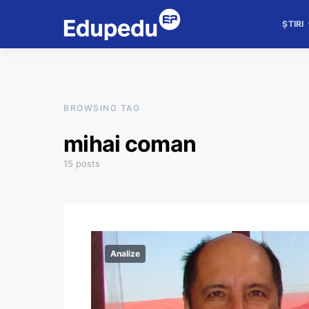
ȘTIRI
BROWSING TAG
mihai coman
15 posts
Analize