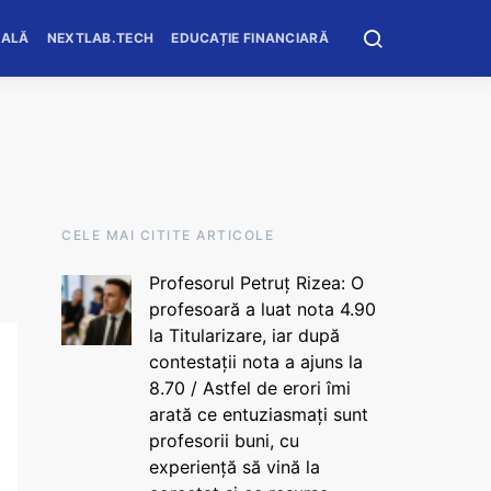
OALĂ
NEXTLAB.TECH
EDUCAȚIE FINANCIARĂ
CELE MAI CITITE ARTICOLE
Profesorul Petruț Rizea: O
profesoară a luat nota 4.90
la Titularizare, iar după
contestații nota a ajuns la
8.70 / Astfel de erori îmi
arată ce entuziasmați sunt
profesorii buni, cu
experiență să vină la