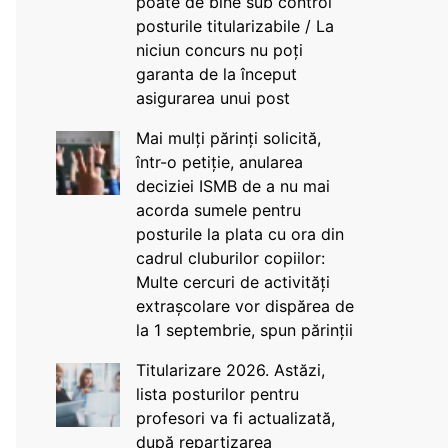
poate de bine sub control
posturile titularizabile / La
niciun concurs nu poți
garanta de la început
asigurarea unui post
Mai mulți părinți solicită,
într-o petiție, anularea
deciziei ISMB de a nu mai
acorda sumele pentru
posturile la plata cu ora din
cadrul cluburilor copiilor:
Multe cercuri de activități
extrașcolare vor dispărea de
la 1 septembrie, spun părinții
Titularizare 2026. Astăzi,
lista posturilor pentru
profesori va fi actualizată,
după repartizarea