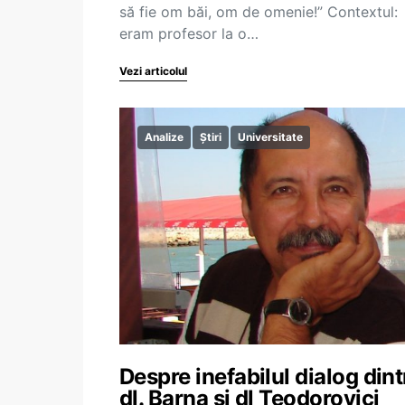
să fie om băi, om de omenie!” Contextul:
eram profesor la o…
Vezi articolul
Analize
Știri
Universitate
Despre inefabilul dialog dint
dl. Barna și dl Teodorovici