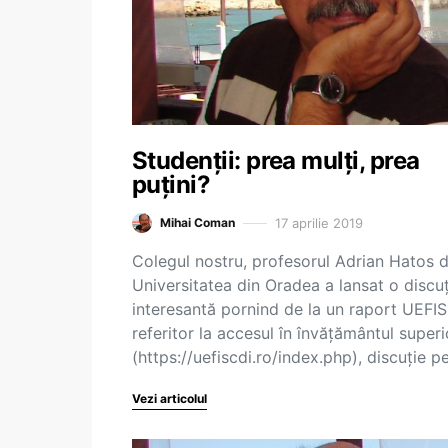
Studenții: prea mulți, prea
puțini?
17 aprilie 2019
Mihai Coman
Colegul nostru, profesorul Adrian Hatos d
Universitatea din Oradea a lansat o discuț
interesantă pornind de la un raport UEFI
referitor la accesul în învățământul superi
(https://uefiscdi.ro/index.php), discuție 
Vezi articolul