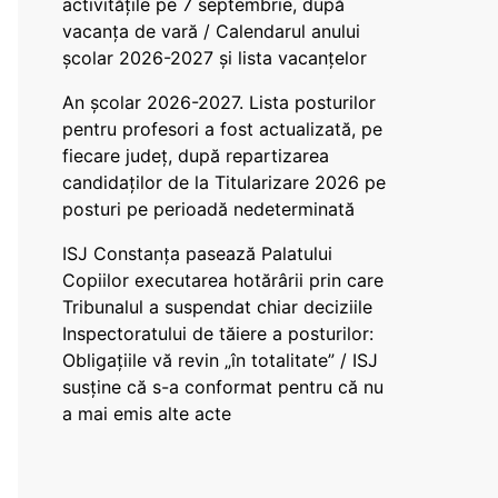
activitățile pe 7 septembrie, după
vacanța de vară / Calendarul anului
școlar 2026-2027 și lista vacanțelor
An școlar 2026-2027. Lista posturilor
pentru profesori a fost actualizată, pe
fiecare județ, după repartizarea
candidaților de la Titularizare 2026 pe
posturi pe perioadă nedeterminată
ISJ Constanța pasează Palatului
Copiilor executarea hotărârii prin care
Tribunalul a suspendat chiar deciziile
Inspectoratului de tăiere a posturilor:
Obligațiile vă revin „în totalitate” / ISJ
susține că s-a conformat pentru că nu
a mai emis alte acte