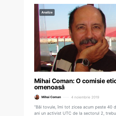
Analize
Mihai Coman: O comisie eti
omenoasă
4 noiembrie 2019
Mihai Coman
”Băi tovule, îmi tot zicea acum peste 40 
ani un activist UTC de la sectorul 2, trebu