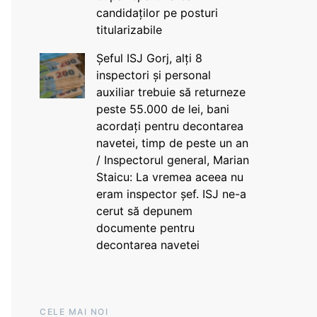
candidaților pe posturi
titularizabile
Șeful ISJ Gorj, alți 8
inspectori și personal
auxiliar trebuie să returneze
peste 55.000 de lei, bani
acordați pentru decontarea
navetei, timp de peste un an
/ Inspectorul general, Marian
Staicu: La vremea aceea nu
eram inspector șef. ISJ ne-a
cerut să depunem
documente pentru
decontarea navetei
CELE MAI NOI