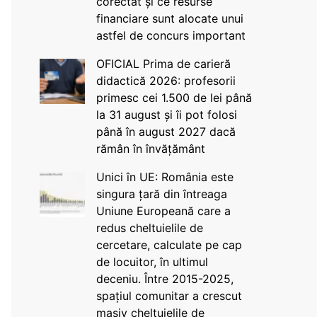
corectat și ce resurse
financiare sunt alocate unui
astfel de concurs important
OFICIAL Prima de carieră
didactică 2026: profesorii
primesc cei 1.500 de lei până
la 31 august și îi pot folosi
până în august 2027 dacă
rămân în învățământ
Unici în UE: România este
singura țară din întreaga
Uniune Europeană care a
redus cheltuielile de
cercetare, calculate pe cap
de locuitor, în ultimul
deceniu. Între 2015-2025,
spațiul comunitar a crescut
masiv cheltuielile de