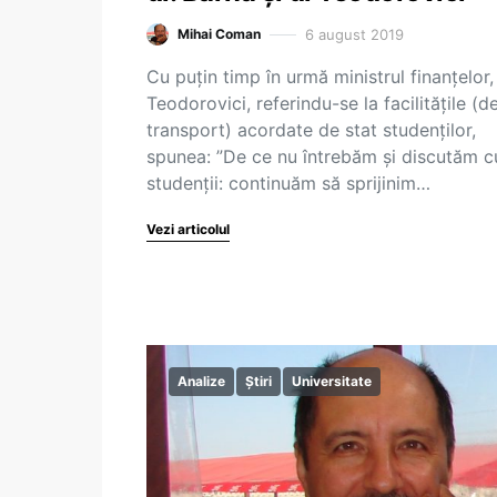
6 august 2019
Mihai Coman
Cu puțin timp în urmă ministrul finanțelor,
Teodorovici, referindu-se la facilitățile (d
transport) acordate de stat studenților,
spunea: ”De ce nu întrebăm şi discutăm c
studenții: continuăm să sprijinim…
Vezi articolul
Analize
Știri
Universitate