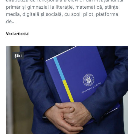
primar și gimnazial la literație, matematică, științe,
media, digitală și socială, cu scoli pilot, platforma
de…
Vezi articolul
Știri