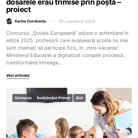
dosarele erau trimise prin poștă –
proiect
30 noiembrie 2024
Karina Dorobanțu
Concursul „Școala Europeană” aduce o schimbare în
ediția 2025: profesorii care evaluează școlile nu mai
sunt chemați să participe fizic, în „mini-vacanțe”.
Ministerul Educației a digitalizat complet procesul,
transformând întreaga…
Vezi articolul
Gimnaziu
Învățământ Primar
Știri