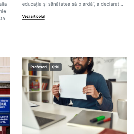
lia
educația și sănătatea să piardă”, a declarat…
mie
Vezi articolul
sta
Profesori
Știri