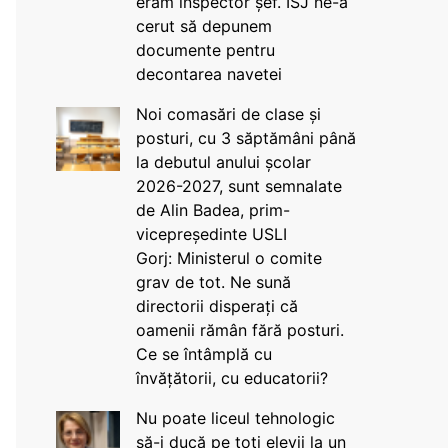
eram inspector șef. ISJ ne-a
cerut să depunem
documente pentru
decontarea navetei
Noi comasări de clase și
posturi, cu 3 săptămâni până
la debutul anului școlar
2026-2027, sunt semnalate
de Alin Badea, prim-
vicepreședinte USLI
Gorj: Ministerul o comite
grav de tot. Ne sună
directorii disperați că
oamenii rămân fără posturi.
Ce se întâmplă cu
învățătorii, cu educatorii?
Nu poate liceul tehnologic
să-i ducă pe toți elevii la un