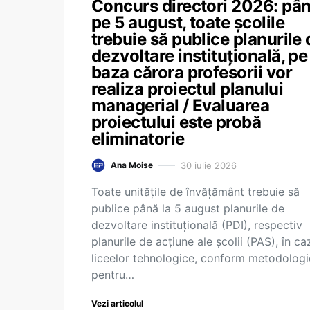
Concurs directori 2026: pâ
pe 5 august, toate școlile
trebuie să publice planurile 
dezvoltare instituțională, pe
baza cărora profesorii vor
realiza proiectul planului
managerial / Evaluarea
proiectului este probă
eliminatorie
30 iulie 2026
Ana Moise
Toate unitățile de învățământ trebuie să
publice până la 5 august planurile de
dezvoltare instituțională (PDI), respectiv
planurile de acțiune ale școlii (PAS), în ca
liceelor tehnologice, conform metodologi
pentru…
Vezi articolul