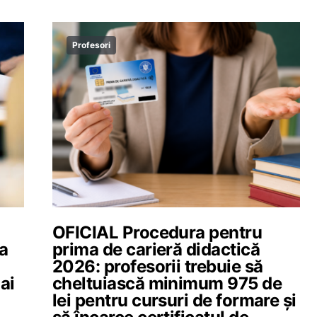
Profesori
OFICIAL Procedura pentru
ea
prima de carieră didactică
2026: profesorii trebuie să
ai
cheltuiască minimum 975 de
lei pentru cursuri de formare și