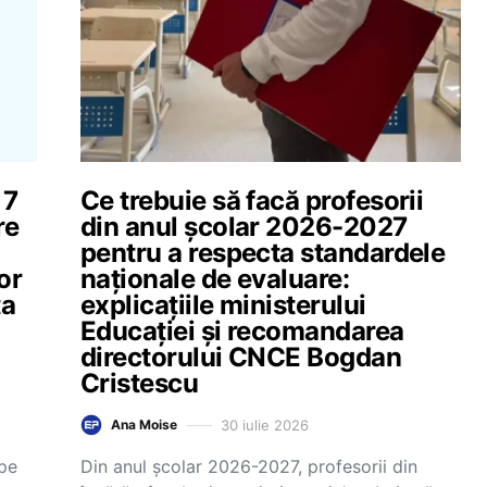
17
Ce trebuie să facă profesorii
re
din anul școlar 2026-2027
pentru a respecta standardele
or
naționale de evaluare:
ta
explicațiile ministerului
Educației și recomandarea
directorului CNCE Bogdan
Cristescu
30 iulie 2026
Ana Moise
 pe
Din anul școlar 2026-2027, profesorii din