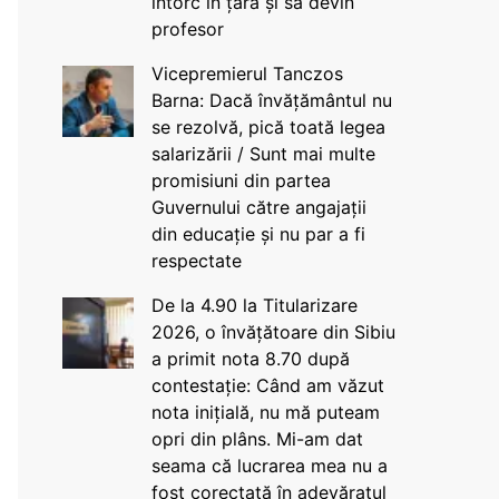
întorc în țară și să devin
profesor
Vicepremierul Tanczos
Barna: Dacă învățământul nu
se rezolvă, pică toată legea
salarizării / Sunt mai multe
promisiuni din partea
Guvernului către angajații
din educație și nu par a fi
respectate
De la 4.90 la Titularizare
2026, o învățătoare din Sibiu
a primit nota 8.70 după
contestație: Când am văzut
nota inițială, nu mă puteam
opri din plâns. Mi-am dat
seama că lucrarea mea nu a
fost corectată în adevăratul