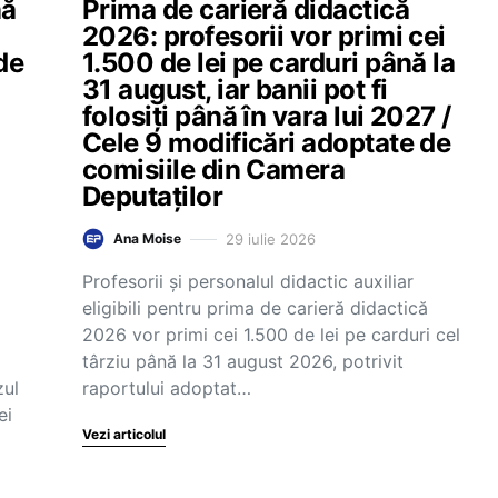
nă
Prima de carieră didactică
2026: profesorii vor primi cei
de
1.500 de lei pe carduri până la
31 august, iar banii pot fi
folosiți până în vara lui 2027 /
Cele 9 modificări adoptate de
comisiile din Camera
Deputaților
29 iulie 2026
Ana Moise
Profesorii și personalul didactic auxiliar
eligibili pentru prima de carieră didactică
2026 vor primi cei 1.500 de lei pe carduri cel
târziu până la 31 august 2026, potrivit
zul
raportului adoptat…
ei
Vezi articolul