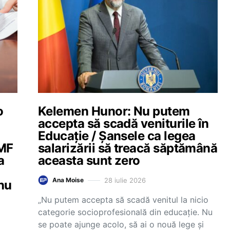
o
Kelemen Hunor: Nu putem
accepta să scadă veniturile în
Educație / Șansele ca legea
UMF
salarizării să treacă săptămână
a
aceasta sunt zero
28 iulie 2026
Ana Moise
 nu
„Nu putem accepta să scadă venitul la nicio
categorie socioprofesională din educație. Nu
se poate ajunge acolo, să ai o nouă lege și