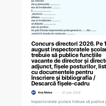
Concurs directori 2026. Pe 
august inspectoratele școla
trebuie să publice funcțiile
vacante de director și direct
adjunct, fișele posturilor, lis
cu documentele pentru
înscriere și bibliografia /
Descarcă fișele-cadru
31 iulie 2026
Ana Moise
Inspectoratele școlare trebuie să publice