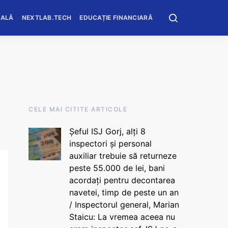
OALĂ
NEXTLAB.TECH
EDUCAȚIE FINANCIARĂ
CELE MAI CITITE ARTICOLE
Șeful ISJ Gorj, alți 8
inspectori și personal
auxiliar trebuie să returneze
peste 55.000 de lei, bani
acordați pentru decontarea
navetei, timp de peste un an
/ Inspectorul general, Marian
Staicu: La vremea aceea nu