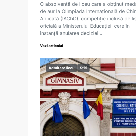
O absolventă de liceu care a obținut meda
de aur la Olimpiada Internațională de Chi
Aplicată (IAChO), competiție inclusă pe li
oficială a Ministerului Educației, cere în
instanță anularea deciziei…
Vezi articolul
Admitere liceu
Știri