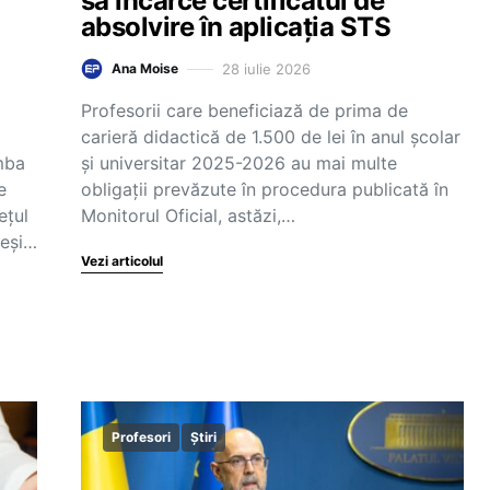
să încarce certificatul de
absolvire în aplicația STS
28 iulie 2026
Ana Moise
Profesorii care beneficiază de prima de
carieră didactică de 1.500 de lei în anul școlar
mba
și universitar 2025-2026 au mai multe
e
obligații prevăzute în procedura publicată în
ețul
Monitorul Oficial, astăzi,…
Deși…
Vezi articolul
Profesori
Știri