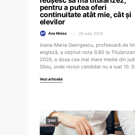
reușesc să mă titularizez,
pentru a putea oferi
continuitate atât mie, cât și
elevilor
29 iulie 2026
Ana Moise
Ioana-Maria Georgescu, profesoară de li
engleză, a obținut nota 9,80 la Titularizar
2026, a doua cea mai mare medie din jud
Sibiu, unde niciun candidat nu a luat 10. 
Vezi articolul
Știri