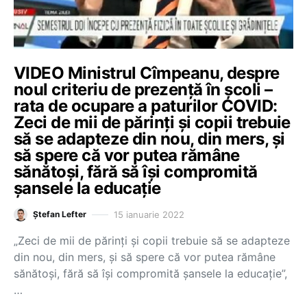
VIDEO Ministrul Cîmpeanu, despre
noul criteriu de prezență în școli –
rata de ocupare a paturilor COVID:
Zeci de mii de părinți și copii trebuie
să se adapteze din nou, din mers, și
să spere că vor putea rămâne
sănătoși, fără să își compromită
șansele la educație
15 ianuarie 2022
Ștefan Lefter
„Zeci de mii de părinți și copii trebuie să se adapteze
din nou, din mers, și să spere că vor putea rămâne
sănătoși, fără să își compromită șansele la educație”,
…