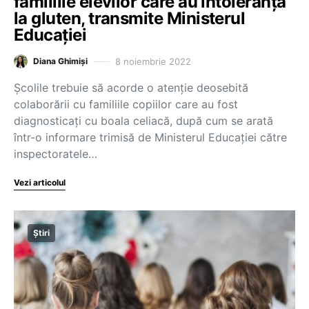
familiile elevilor care au intoleranță
la gluten, transmite Ministerul
Educației
8 noiembrie 2022
Diana Ghimiși
Școlile trebuie să acorde o atenție deosebită
colaborării cu familiile copiilor care au fost
diagnosticați cu boala celiacă, după cum se arată
într-o informare trimisă de Ministerul Educației către
inspectoratele…
Vezi articolul
Știri