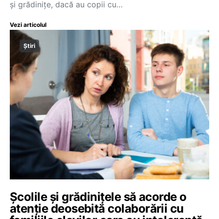
și grădinițe, dacă au copii cu…
Vezi articolul
Știri
Școlile și grădinițele să acorde o
atenție deosebită colaborării cu