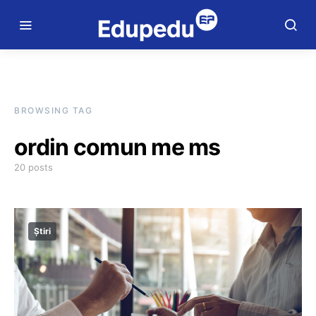
BROWSING TAG
ordin comun me ms
20 posts
Știri