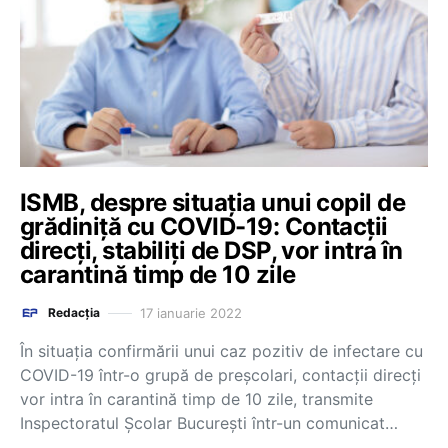
ISMB, despre situația unui copil de
grădiniță cu COVID-19: Contacții
direcți, stabiliți de DSP, vor intra în
carantină timp de 10 zile
17 ianuarie 2022
Redacția
În situaţia confirmării unui caz pozitiv de infectare cu
COVID-19 într-o grupă de preşcolari, contacţii direcţi
vor intra în carantină timp de 10 zile, transmite
Inspectoratul Școlar București într-un comunicat…