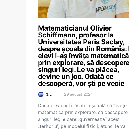
Matematicianul Olivier
Schiffmann, profesor la
Universitatea Paris Saclay,
despre școala din România:
elevi i-aș învăța matematică
prin explorare, să descoper
singuri legi. Le va plăcea,
devine un joc. Odată ce
descoperă, vor ști pe vecie
29 august 2024
Ș.L.
Dacă elevii ar fi lăsați la școală să învețe
matematică prin explorare, să descopere
singuri legile care „guvernează” acest
„teritoriu”, pe modelul fizicii, atunci le va