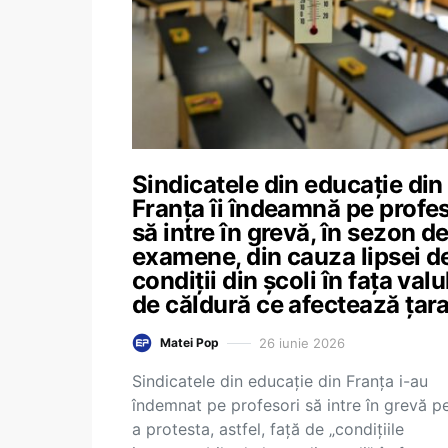
Sindicatele din educație din
Franța îi îndeamnă pe profes
să intre în grevă, în sezon d
examene, din cauza lipsei d
condiții din școli în fața valu
de căldură ce afectează țar
26 iunie 2026
Matei Pop
Sindicatele din educație din Franța i-au
îndemnat pe profesori să intre în grevă p
a protesta, astfel, față de „condițiile