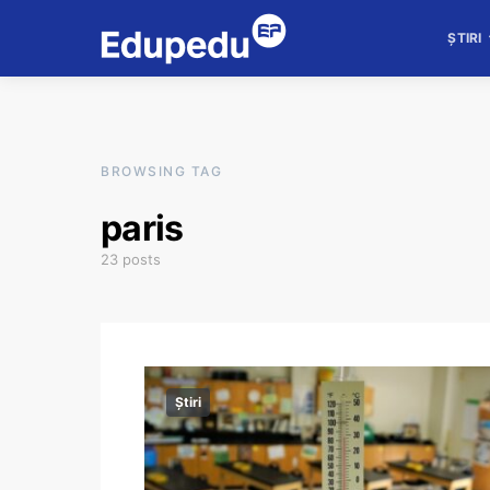
ȘTIRI
BROWSING TAG
paris
23 posts
Știri