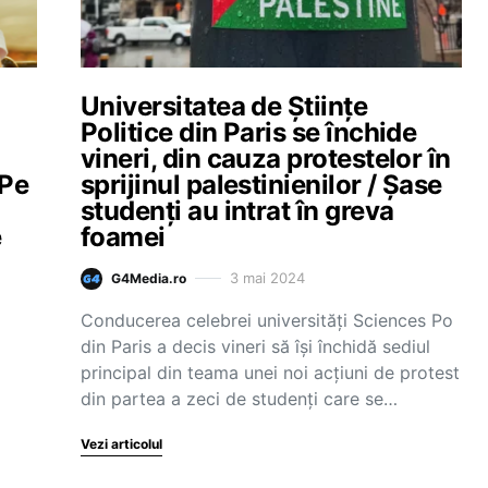
Universitatea de Ştiinţe
Politice din Paris se închide
vineri, din cauza protestelor în
 Pe
sprijinul palestinienilor / Şase
studenţi au intrat în greva
e
foamei
3 mai 2024
G4Media.ro
Conducerea celebrei universităţi Sciences Po
din Paris a decis vineri să îşi închidă sediul
principal din teama unei noi acţiuni de protest
din partea a zeci de studenţi care se…
Vezi articolul