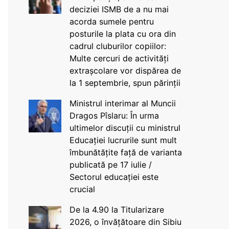
deciziei ISMB de a nu mai
acorda sumele pentru
posturile la plata cu ora din
cadrul cluburilor copiilor:
Multe cercuri de activități
extrașcolare vor dispărea de
la 1 septembrie, spun părinții
Ministrul interimar al Muncii
Dragos Pîslaru: În urma
ultimelor discuții cu ministrul
Educației lucrurile sunt mult
îmbunătățite față de varianta
publicată pe 17 iulie /
Sectorul educației este
crucial
De la 4.90 la Titularizare
2026, o învățătoare din Sibiu