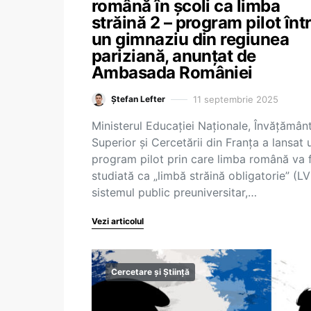
română în școli ca limba
străină 2 – program pilot înt
un gimnaziu din regiunea
pariziană, anunțat de
Ambasada României
11 septembrie 2025
Ștefan Lefter
Ministerul Educației Naționale, Învățământ
Superior și Cercetării din Franța a lansat 
program pilot prin care limba română va f
studiată ca „limbă străină obligatorie” (LV
sistemul public preuniversitar,…
Vezi articolul
Cercetare și Știință