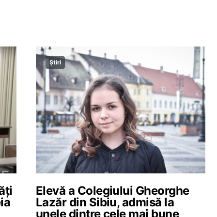
Știri
ăți
Elevă a Colegiului Gheorghe
ia
Lazăr din Sibiu, admisă la
unele dintre cele mai bune