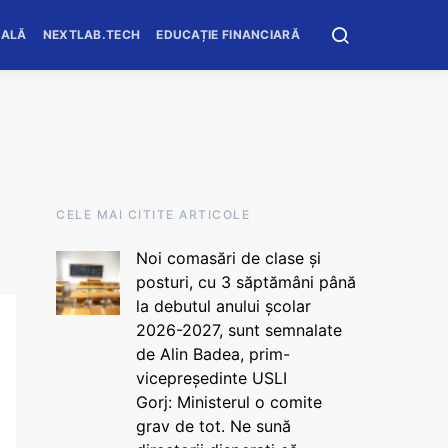
OALĂ
NEXTLAB.TECH
EDUCAȚIE FINANCIARĂ
CELE MAI CITITE ARTICOLE
Noi comasări de clase și
posturi, cu 3 săptămâni până
la debutul anului școlar
2026-2027, sunt semnalate
de Alin Badea, prim-
vicepreședinte USLI
Gorj: Ministerul o comite
grav de tot. Ne sună