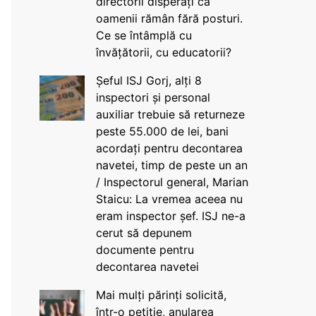
directorii disperați că
oamenii rămân fără posturi.
Ce se întâmplă cu
învățătorii, cu educatorii?
Șeful ISJ Gorj, alți 8
inspectori și personal
auxiliar trebuie să returneze
peste 55.000 de lei, bani
acordați pentru decontarea
navetei, timp de peste un an
/ Inspectorul general, Marian
Staicu: La vremea aceea nu
eram inspector șef. ISJ ne-a
cerut să depunem
documente pentru
decontarea navetei
Mai mulți părinți solicită,
într-o petiție, anularea