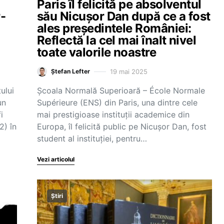
Paris îl felicită pe absolventul
r-
său Nicușor Dan după ce a fost
ales președintele României:
Reflectă la cel mai înalt nivel
toate valorile noastre
19 mai 2025
Ștefan Lefter
ului
Școala Normală Superioară – École Normale
un
Supérieure (ENS) din Paris, una dintre cele
i
mai prestigioase instituții academice din
2) în
Europa, îl felicită public pe Nicușor Dan, fost
student al instituției, pentru…
Vezi articolul
Știri