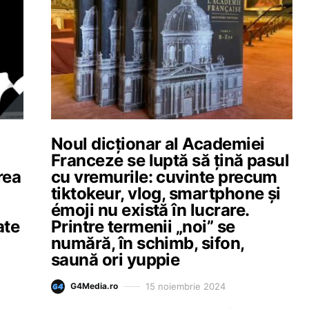
Noul dicționar al Academiei
Franceze se luptă să țină pasul
rea
cu vremurile: cuvinte precum
tiktokeur, vlog, smartphone și
émoji nu există în lucrare.
ate
Printre termenii „noi” se
numără, în schimb, sifon,
saună ori yuppie
15 noiembrie 2024
G4Media.ro