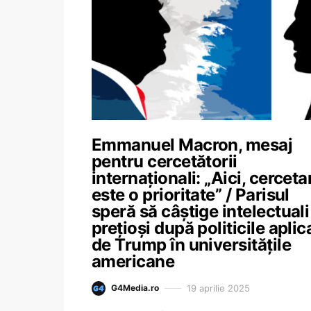
Emmanuel Macron, mesaj
pentru cercetătorii
internaționali: „Aici, cerceta
este o prioritate” / Parisul
speră să câștige intelectuali
prețioși după politicile aplic
de Trump în universitățile
americane
19 aprilie 2025
G4Media.ro