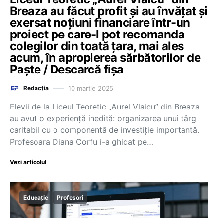
Breaza au făcut profit și au învățat și
exersat noțiuni financiare într-un
proiect pe care-l pot recomanda
colegilor din toată țara, mai ales
acum, în apropierea sărbătorilor de
Paște / Descarcă fișa
10 martie 2025
Redacția
Elevii de la Liceul Teoretic „Aurel Vlaicu” din Breaza
au avut o experiență inedită: organizarea unui târg
caritabil cu o componentă de investiție importantă.
Profesoara Diana Corfu i-a ghidat pe…
Vezi articolul
Educație
Profesori