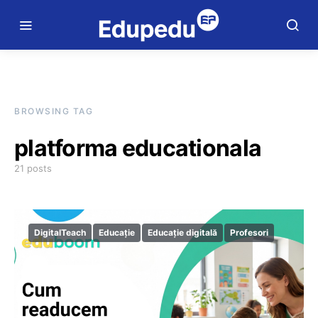
BROWSING TAG
platforma educationala
21 posts
DigitalTeach
Educație
Educație digitală
Profesori