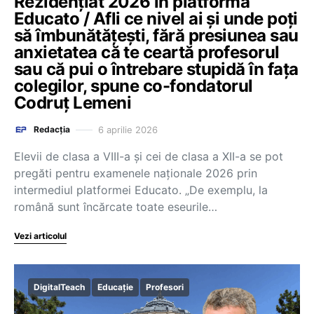
Rezidențiat 2026 în platforma
Educato / Afli ce nivel ai și unde poți
să îmbunătățești, fără presiunea sau
anxietatea că te ceartă profesorul
sau că pui o întrebare stupidă în fața
colegilor, spune co-fondatorul
Codruț Lemeni
6 aprilie 2026
Redacția
Elevii de clasa a VIII-a și cei de clasa a XII-a se pot
pregăti pentru examenele naționale 2026 prin
intermediul platformei Educato. „De exemplu, la
română sunt încărcate toate eseurile…
Vezi articolul
DigitalTeach
Educație
Profesori