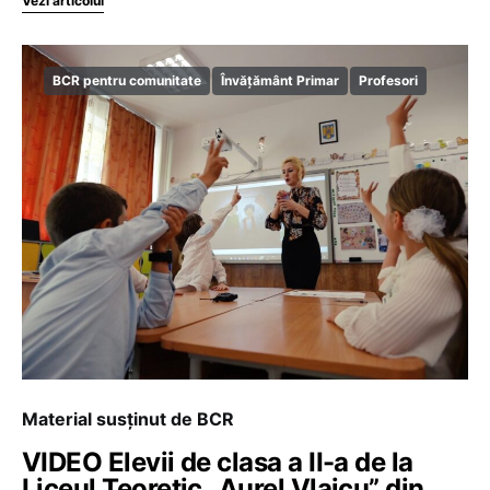
Vezi articolul
BCR pentru comunitate
Învățământ Primar
Profesori
Material susținut de BCR
VIDEO Elevii de clasa a II-a de la
Liceul Teoretic „Aurel Vlaicu” din