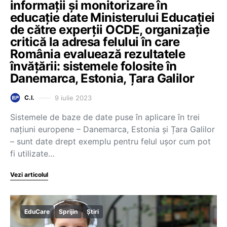
informații și monitorizare în
educație date Ministerului Educației
de către experții OCDE, organizație
critică la adresa felului în care
România evaluează rezultatele
învățării: sistemele folosite în
Danemarca, Estonia, Țara Galilor
9 iulie 2023
C.I.
Sistemele de baze de date puse în aplicare în trei
națiuni europene – Danemarca, Estonia și Țara Galilor
– sunt date drept exemplu pentru felul ușor cum pot
fi utilizate…
Vezi articolul
EduCare
Sprijin
Știri