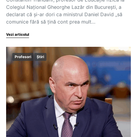
Colegiul Național Gheorghe Lazăr din București, a
declarat că și-ar dori ca ministrul Daniel David „să
comunice fără să țină cont prea mult…
Vezi articolul
Profesori
Știri