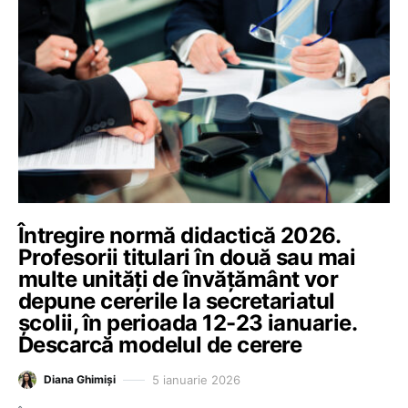
Întregire normă didactică 2026.
Profesorii titulari în două sau mai
multe unități de învățământ vor
depune cererile la secretariatul
școlii, în perioada 12-23 ianuarie.
Descarcă modelul de cerere
5 ianuarie 2026
Diana Ghimiși