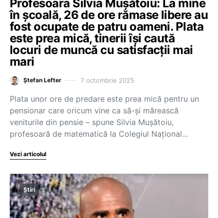
Profesoara Silvia Mușătoiu: La mine
în școală, 26 de ore rămase libere au
fost ocupate de patru oameni. Plata
este prea mică, tinerii își caută
locuri de muncă cu satisfacții mai
mari
7 octombrie 2025
Ștefan Lefter
Plata unor ore de predare este prea mică pentru un
pensionar care oricum vine ca să-și mărească
veniturile din pensie – spune Silvia Mușătoiu,
profesoară de matematică la Colegiul Național…
Vezi articolul
Știri