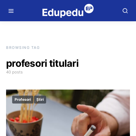
BROWSING TAG
profesori titulari
40 posts
Profesori
Știri