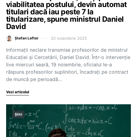
viabilitatea postului, devin automat
titulari dacă iau peste 7 la
titularizare, spune ministrul Daniel
David
20 noiembrie 2025
Ștefan Lefter
Informații neclare transmise profesorilor de ministrul
Educației și Cercetării, Daniel David. Într-o intervenție
live miercuri seară, 19 noiembrie, oficialul le-a
răspuns profesorilor suplinitori, încadrați pe contract
de muncă pe perioadă…
Vezi articolul
Știri